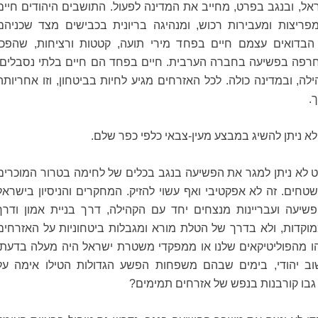
, ובנגב בפרט, מחייב את המדינה לפעול. התושבים היהודים חיים
ריצות ומעבירות רכוש, ומנהיגה בריונית בכבישים מצד שכניהם
הבדואים עצמם חיים בפחד מירי תועה, קטטות ורציחות, שהפכו
רפה בפשיעה בחברה הערבית. חיים בפחד הם חיים בלתי נסבלים,
ה, ובמדינה כולה. לכל האזרחים מגיע לחיות בביטחון, וזו אחריותה
.
לא ניתן להשיג במבצע מעין-צבאי כלפי כפר שלם.
לא ניתן למגר את הפשיעה בנגב בכלים של לחימה בטרור המוכרים
טחים. זה לא אפקטיבי ואף עשוי להזיק. המחקרים והניסיון בישראל
שיעה ועבריינות מנצחים יחד עם הקהילה, דרך בניית אמון ודרך
וקדות, ולא בדרך של הטלת מורא ומגבלות ביטחוניות על האזרחים
ו מהפוליטיקאים שלנו או ממפקדי משטרת ישראל היה מעלה בדעתו
שוב יהודי, בימים שבהם משפחות הפשע הגדולות הטילו אימה על
גבו קורבנות בנפש של אזרחים תמימים?