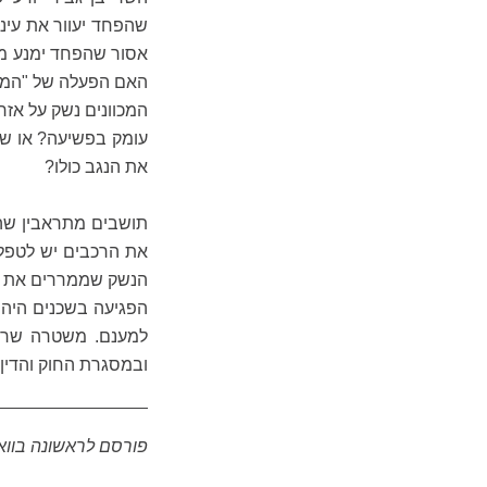
שהפחד יעוור את עיננ
אסור שהפחד ימנע מא
האם הפעלה של "המשמ
המכוונים נשק על אזרח
עומק בפשיעה? או שאו
את הנגב כולו?
תושבים מתראבין שהת
את הרכבים יש לטפל.
הנשק שממררים את חיי
הפגיעה בשכנים היהו
למענם. משטרה שרוא
ובמסגרת החוק והדין, מ
פורסם לראשונה בווא