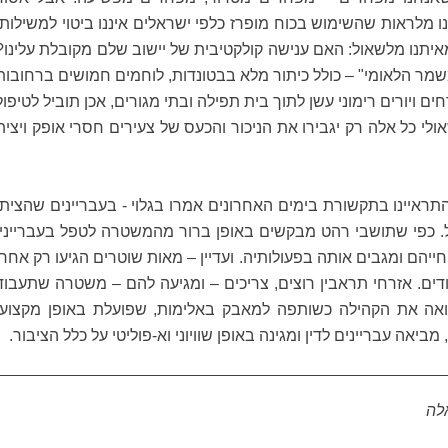
ו מלראות שהשימוש בכוח מופרז כלפי ישראלים איננו ביטוי למשילות.
יתנו מלשאול: האם ענישה קולקטיבית של יישוב שלם מקובלת עלינו?
ר הלאומי" – כולל כיתור מלא בבטונדות, לוחמים חמושים ברחובות
ים ויורים רימוני עשן לתוך בית תפילה ובתי מגורים, אכן תוביל לטיפול
לי כל אלה רק יגבירו את הניכור והכעס של צעירים חסרי אופק ויצית
ראיינו בתקשורת בימים האחרונים אמרו בגלוי - בעבריינים שהציתו
 כפי שתושבי רהט מבקשים באופן ברור מהמשטרה לטפל בעברייניי
הם ומגבים אותה בפעולותיה. ועדיין – מאות שוטרים הגיעו רק אחרי
דים. אזרחי תראבין רוצים, צריכים – ומגיעה להם – משטרה שתעבוד
ה את הקהילה כשותפה למאבק באלימות, שפועלת באופן מקצועי
ביאה עבריינים לדין ומגינה באופן שוויוני וא-פוליטי על כלל הציבור.
לה