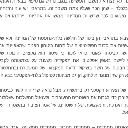
בדו לא ינצח את משבר הפשיעה בנגב. נדרש גם טיפול בבעיות העומק
בכלכלה – שהן הכר שעליו צמח משבר זה. בתראבין יש עוני והזנחה,
שוועים לכך שרשויות המדינה יממשו את אחריותן, יירתמו ויסייעו
וע בתראבין הן ביטוי של חולשה בלתי-נתפסת של המדינה, ולא של
פות את סכנת הפוליטיזציה של תחום ביטחון הפנים שמאפיינת את
ר לביטחון לאומי. כדאי לזכור כי שיטור הוא מקצוע, והיכולת של
 ליישם באופן אפקטיבי את תפקידיה נשענת על עצמאותה לקבל
 הבוטה של השר בשיקול הדעת המקצועי של המשטרה ובהחלטות
 רק שהן מנוגדות לחוק, הן גם מביאות לטיפול בלתי-אפקטיבי בבעיה.
ל האירוע הקטלני רק בראשיתה, אבל נראה שדי היה לשר לביטחון
קורבן כדי לגבות את השוטרים המעורבים, ולעזאזל ההשלכות שעלולות
ה הערכית והמקצועית של השוטרים, על אמון הציבור במשטרה, ועל
ל.
שאנחנו מפחדים – מפחדים מטרור, מפחדים מפשיעה. אבל אסור