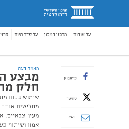
בית
על אודות
מרכזי המכון
על סדר היום
פרוי
מאמרים
מבצע המשטרה בתראבין הוא חלק מהבעיה,
בית
מאמר דעה
מבצע ה
פייסבוק
חלק מהב
שימוש בכוח מופ
טוויטר
מחלישים אותה. 
מעין־צבאיים, א
דוא”ל
אמון ושיתוף פע