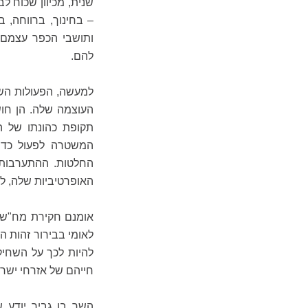
שנית, מכיוון שכוח ל
– בחינוך, ברווחה, 
ותושבי הכפר עצמם מ
להם.
למעשה, הפעולות השב
העוצמה שלה. הן חוש
תקופת כהונתו של הש
המשטרה לפעול כדי
החלטות. ההתערבות
האופרטיביות שלה, לא
אומנם חקירת מח"ש ש
לאומי בבירור זהות ה
להיות לכך על השחיק
חייהם של אזרחי ישרא
השר בן גביר יודע 