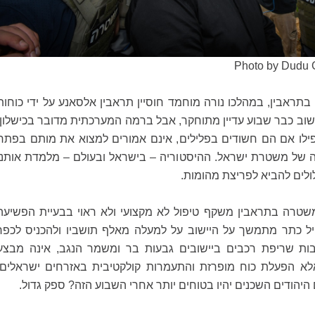
Photo by Dudu 
תראבין, במהלכו נורה מוחמד חוסיין תראבין אלסאנע על ידי כוחות
וב כבר שבוע עדיין מתוחקר, אבל ברמה המערכתית מדובר בכישלון:
ילו אם הם חשודים בפלילים, אינם אמורים למצוא את מותם בפתח
 של משטרת ישראל. ההיסטוריה – בישראל ובעולם – מלמדת אותנו
ולים להביא לפריצת מהומות.
שטרה בתראבין משקף טיפול לא מקצועי ולא ראוי בבעיית הפשיעה
ל כתר מתמשך על היישוב על למעלה מאלף תושביו ולהכניס לכפר
ות שריפת רכבים ביישובים גבעות בר ומשמר הנגב, אינה מבצע
א הפעלת כוח מופרזת והתעמרות קולקטיבית באזרחים ישראלים.
היהודים השכנים יהיו בטוחים יותר אחרי השבוע הזה? ספק גדול.