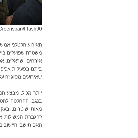
Greenspan/Flash90
האירוע הקטלני אמש ב
משטרה שפועלים בייש
אזרחים ישראלים, אפ
ביתם בפעילות אכיפה
שאירועים מסוג זה על
יותר מכול, מבצע המ
בנגב. ההחלטה להטי
מאות שוטרים, בעקב
להגברת המשילות אל
האם תושבי היישובים 