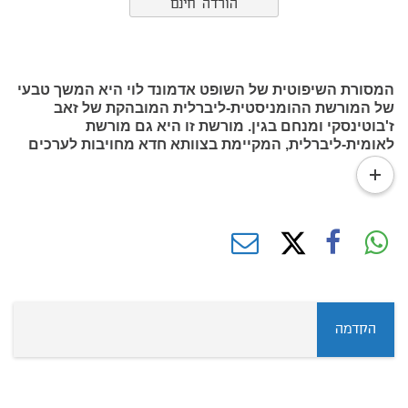
הורדה חינם
המסורת השיפוטית של השופט אדמונד לוי היא המשך טבעי
של המורשת ההומניסטית-ליברלית המובהקת של זאב
ז'בוטינסקי ומנחם בגין. מורשת זו היא גם מורשת
לאומית-ליברלית, המקיימת בצוותא חדא מחויבות לערכים
דמוקרטיים של חירות, שוויון, כבוד האדם, שלטון החוק
read
והפרדת רשויות יחד עם נאמנות לתפיסת עולם לאומית. זהו
more
הומניזם יוקד הנשען על מורשת ישראל ויונק ממנה.
הקדמה