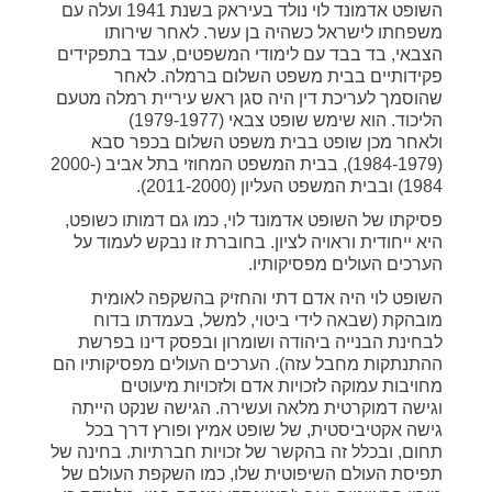
השופט אדמונד לוי נולד בעיראק בשנת 1941 ועלה עם
משפחתו לישראל כשהיה בן עשר. לאחר שירותו
הצבאי, בד בבד עם לימודי המשפטים, עבד בתפקידים
פקידותיים בבית משפט השלום ברמלה. לאחר
שהוסמך לעריכת דין היה סגן ראש עיריית רמלה מטעם
הליכוד. הוא שימש שופט צבאי (1979-1977)
ולאחר מכן שופט בבית משפט השלום בכפר סבא
(1984-19
79
), בבית המשפט המחוזי בתל אביב (2000-
1984
) ובבית המשפט העליון (2011-2000).
פסיקתו של השופט אדמונד לוי, כמו גם דמותו כשופט,
היא ייחודית וראויה לציון. בחוברת זו נבקש לעמוד על
הערכים העולים מפסיקותיו.
השופט לוי היה אדם דתי והחזיק בהשקפה לאומית
מובהקת (שבאה לידי ביטוי, למשל, בעמדתו בדוח
לבחינת הבנייה ביהודה ושומרון ובפסק דינו בפרשת
ההתנתקות מחבל עזה). הערכים העולים מפסיקותיו הם
מחויבות עמוקה לזכויות אדם ולזכויות מיעוטים
וגישה דמוקרטית מלאה ועשירה. הגישה שנקט הייתה
גישה אקטיביסטית, של שופט אמיץ ופורץ דרך בכל
תחום, ובכלל זה בהקשר של זכויות חברתיות. בחינה של
תפיסת העולם השיפוטית שלו, כמו השקפת העולם של