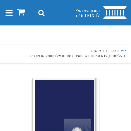
בית
0
חיפוש
Toggle
gation
יפוש
חיפוש
ספרים
אישים
בית
על שוויון, צדק וביקורת שיפוטית במשנתו של השופט אדמונד לוי