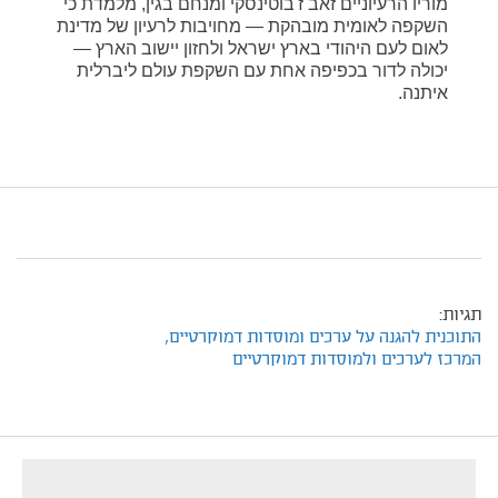
מוריו הרעיוניים זאב ז'בוטינסקי ומנחם בגין, מלמדת כי
השקפה לאומית מובהקת — מחויבות לרעיון של מדינת
לאום לעם היהודי בארץ ישראל ולחזון יישוב הארץ —
יכולה לדור בכפיפה אחת עם השקפת עולם ליברלית
איתנה.
תגיות:
התוכנית להגנה על ערכים ומוסדות דמוקרטיים,
המרכז לערכים ולמוסדות דמוקרטיים
footer