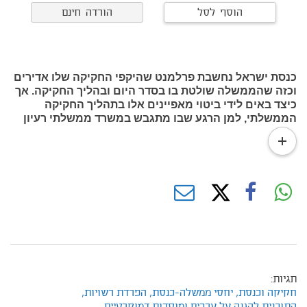
הוסף לסל
הורדה חינם
כנסת ישראל נחשבת פרלמנט שהיקפי החקיקה שלו אדירים
וכזה שהממשלה שולטת בו בסדר היום ובהליך החקיקה. אך
כיצד באים לידי ביטוי מאפיינים אלו בתהליך החקיקה
הממשלתי, למן הרגע שבו מתגבש במשרד ממשלתי רעיון
להצעת חוק ועד לכניסתו של חוק זה לספר החוקים? אילו
read
חולשות ואילו עוצמות מתגלות בתהליך? ומי משתי הרשויות
more
היא שמנהלת בישראל את תהליך החקיקה הממשלתי –
הרשות המחוקקת או הרשות המבצעת?
תגיות:
חקיקה וכנסת,
יחסי ממשלה-כנסת,
הפרדת רשויות,