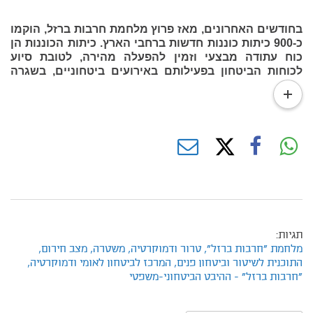
בחודשים האחרונים, מאז פרוץ מלחמת חרבות ברזל, הוקמו
כ-900 כיתות כוננות חדשות ברחבי הארץ. כיתות הכוננות הן
כוח עתודה מבצעי וזמין להפעלה מהירה, לטובת סיוע
לכוחות הביטחון בפעילותם באירועים ביטחוניים, בשגרה
ובמצבי חירום, והן נועדו לשפר את המענה המבצעי
read
באירועים אלו.
more
ככלל, אפשר לחלק את כיתות הכוננות שמפעילים כוחות
הביטחון
לשלושה סוגים עיקריים:
(1) כיתות כוננות באחריות הצבא.
כיתות כוננות המכונות
בט"פ צה"ל, הפועלות ביישובי קו התפר וביישובים סמוכי
גדר (לרוב אלו הממוקמים עד 4 ק"מ מגבולות המדינה).
כיתות אלו נועדו לתת את המענה הראשוני בהגנה על היישוב
בעת אירוע.
(2) כיתות כוננות באחריות מג"ב (הכפוף למשטרה).
כיתות
תגיות:
כוננות הפועלות במרחב הכפרי, קרי ביישובים ובמועצות
מלחמת "חרבות ברזל",
טרור ודמוקרטיה,
משטרה,
מצב חירום,
האזוריות ובאזורי קו התפר (על פי חלוקת גבולות גזרה של
התוכנית לשיטור וביטחון פנים,
המרכז לביטחון לאומי ודמוקרטיה,
המשטרה והצבא). מתוקף מיקומם של היישובים במרחב
"חרבות ברזל" - ההיבט הביטחוני-משפטי
הכפרי, לכיתות הכוננות האלה סמכות נרחבת להגנה על
יישובים באירועי חירום.