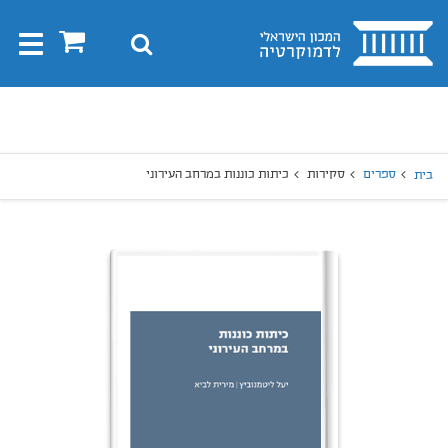
בית
0
חיפוש
Toggle
gation
יפוש
חיפוש
ספרים
סקירות
כיתות כוננות במרחב העירוני
בית