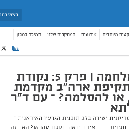
חיפוש
קטים מיוחדים
אירועים
המחקרים שלנו
תמיכה במכון
r
רשימת
תפוצה
שיחת מלחמה | פרק 5: נקודת
תקיפת ארה"ב מקדמת
או להסלמה? – עם ד"ר
תא
יקנית ישירה בלב תוכנית הגרעין האיראנית –
פנית חדה. איך תיראה תגובת טהראן? האם זה