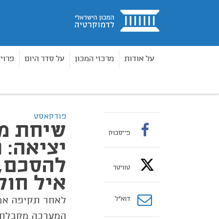
בית
על אודות
מרכזי המכון
על סדר היום
פרוי
סרטוני דיגיטל
שיחת מלחמה | פרק 5: נקודת יציאה: תקיפת ארה"ב מקדמת להסכם, או להסלמה? – עם ד"ר איל חולתא
בית
פודקאסט
פייסבוק
יציאה: 
להסכם, 
טוויטר
איל חול
דוא”ל
לאחר תקיפה אמר
המערכה מקבלת ת