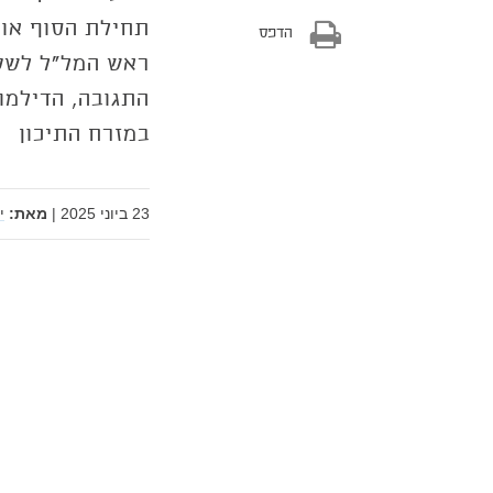
תחילת הסוף או 
הדפס
ראש המל"ל לשעב
התגובה, הדילמו
במזרח התיכון
23 ביוני 2025
|
מאת:
י