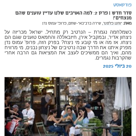
פודקאסט
סדר חדש | פרק 2: למה האויבים שלנו עדיין טוענים שהם
מנצחים?
מאת:
יוחנן פלסנר,
שירה ברביבאי-שחם,
פרופ' עמוס נדן
כשמלחמה נגמרת – הנרטיב רק מתחיל. ישראל מכריזה על
ניצחון אדיר, ובמקביל אירן, חיזבאללה והחמאס טוענים שגם הם
ניצחו. אז מה או מי קובע מי ניצח? בפרק הזה, פרופ' עמוס נדן
מפרק איתנו את הדרך שבה נרטיבים של ניצחון נבנים, מי מרוויח
מהם, ואיך הם ממשיכים לעצב את המציאות גם הרבה אחרי
שהקרבות נגמרים.
20 ביולי 2025