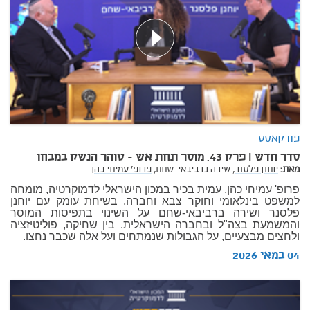
פודקאסט
סדר חדש | פרק 43: מוסר תחת אש - טוהר הנשק במבחן
מאת:
יוחנן פלסנר,
שירה ברביבאי-שחם,
פרופ' עמיחי כהן
פרופ' עמיחי כהן, עמית בכיר במכון הישראלי לדמוקרטיה, מומחה
למשפט בינלאומי וחוקר צבא וחברה, בשיחת עומק עם יוחנן
פלסנר ושירה ברביבאי-שחם על השינוי בתפיסות המוסר
והמשמעת בצה"ל ובחברה הישראלית. בין שחיקה, פוליטיזציה
ולחצים מבצעיים, על הגבולות שנמתחים ועל אלה שכבר נחצו.
04 במאי 2026