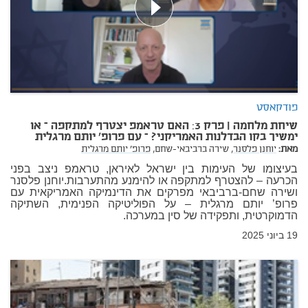
פודקאסט
שיחת מלחמה | פרק 3: האם טראמפ יצטרף למתקפה – או
ימשיך בקו הבדלנות האמריקני? – עם פרופ' יותם מרגלית
מאת:
יוחנן פלסנר,
שירה ברביבאי-שחם,
פרופ' יותם מרגלית
בעיצומו של העימות בין ישראל לאיראן, טראמפ ניצב בפני
הכרעה – להצטרף למתקפה או להימנע מהתערבות.יוחנן פלסנר
ושירה שחם-ברביבאי מפרקים את הדינמיקה האמריקאית עם
פרופ’ יותם מרגלית – על הפוליטיקה הפנימית, השתיקה
הדמוקרטית, ותפקידה של סין במערכה.
19 ביוני 2025