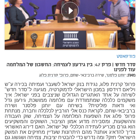
פודקאסט
סדר חדש | פרק 47: בין גירעון לצמיחה: החשבון של המלחמה
עוד לפנינו
מאת:
יוחנן פלסנר,
שירה ברביבאי-שחם,
פרופ' קרנית פלוג
פרופ' קרנית פלוג, נגידת בנק ישראל לשעבר ועמיתה בכירה ע"ש
ויליאם דוידסון במכון הישראלי לדמוקרטיה, מגיעה ל"סדר חדש"
לשיחה על אחד האתגרים הגדולים שניצבים בפני ישראל: איך
משקמים כלכלה שמתמודדת עם מלחמה ממושכת, גירעון גדל
ואי ודאות פוליטית? בשיחה עם יוחנן פלסנר ושירה
ברביבאי-שחם, לקראת כנס אלי הורביץ לכלכלה וחברה, מנתחת
פרופ' פלוג את השפעות המלחמה על הצמיחה, שוק העבודה
וההשקעות, ומסבירה מדוע אמון הציבור, השווקים והמשקיעים
הוא גורם מכריע לעתידה הכלכלי של ישראל. האם דירוג האשראי
צריך להדאיג אותנו? מהם היתרונות שעדיין מחזיקים את המשק
הישראלי חזק? ומה נדרש כדי להבטיח יציבות, צמיחה ושגשוג גם