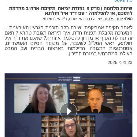
פודקאסט
שיחת מלחמה | פרק 5: נקודת יציאה: תקיפת ארה"ב מקדמת
להסכם, או להסלמה? – עם ד"ר איל חולתא
מאת:
יוחנן פלסנר,
שירה ברביבאי-שחם,
ד"ר איל חולתא
לאחר תקיפה אמריקנית ישירה בלב תוכנית הגרעין האיראנית –
המערכה מקבלת תפנית חדה. איך תיראה תגובת טהראן? האם
זה תחילת הסוף או מדרון להסלמה איזורית? שאלנו את ד"ר איל
חולתא, ראש המל"ל לשעבר, על מנגנוני הסיום האפשריים,
אסטרטגיות התגובה, הדילמות בארצות הברית ועל המבט
העולמי למתרחש במזרח התיכון.
23 ביוני 2025