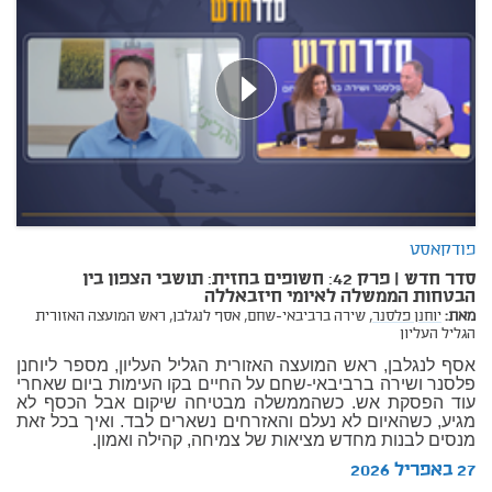
פודקאסט
סדר חדש | פרק 42: חשופים בחזית: תושבי הצפון בין
הבטחות הממשלה לאיומי חיזבאללה
מאת:
יוחנן פלסנר,
שירה ברביבאי-שחם,
אסף לנגלבן, ראש המועצה האזורית
הגליל העליון
אסף לנגלבן, ראש המועצה האזורית הגליל העליון, מספר ליוחנן
פלסנר ושירה ברביבאי-שחם על החיים בקו העימות ביום שאחרי
עוד הפסקת אש. כשהממשלה מבטיחה שיקום אבל הכסף לא
מגיע, כשהאיום לא נעלם והאזרחים נשארים לבד. ואיך בכל זאת
מנסים לבנות מחדש מציאות של צמיחה, קהילה ואמון.
27 באפריל 2026