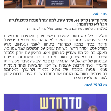
פודקאסט
סדר חדש | פרק 46: מסך עשן: למה צה"ל מנצח בטכנולוגיה
אבל לא במלחמה?
מאת:
יוחנן פלסנר,
שירה ברביבאי-שחם,
תא"ל במיל' גיא חזות
תא"ל במיל' גיא חזות, לשעבר ראש מערך הלמידה המבצעית
בזרוע היבשה, מחבר רב המכר "צבא ההיי-טק וצבא הפרשים"
וחוקר בכיר במכון למחקרי ביטחון לאומי (INSS), מגיע
לפודקאסט "סדר חדש" לשיחת עומק על הכשלים שנחשפו ב-7
באוקטובר וכל מה שעדיין לא תוקן מאז. בראיון עם יוחנן פלסנר
ושירה ברביבאי-שחם, חזות מנתח כיצד השתנתה תפיסת
הביטחון של ישראל, על התהליך בו צבא היבשה איבד מכשירותו
ומעמדו, ואיך תרבות ארגונית של ייפוי המציאות ופחד מעימות
פנימי פגעה ביכולת של צה"ל ללמוד ולהיערך למלחמה
רב-זירתית. חזות גם מנתח את ההתרחשויות כעת בדרום לבנון
לאור התהליכים הללו.
25 במאי 2026