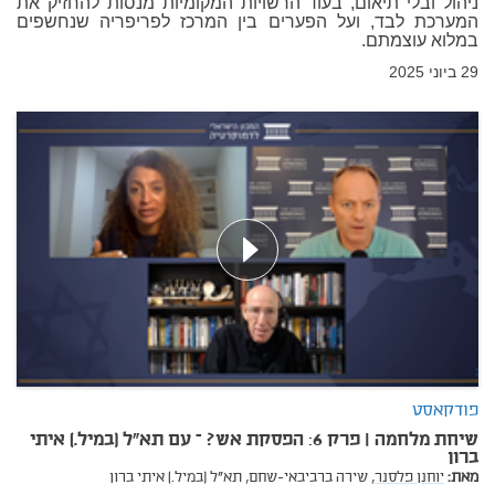
ניהול ובלי תיאום, בעוד הרשויות המקומיות מנסות להחזיק את
המערכת לבד, ועל הפערים בין המרכז לפריפריה שנחשפים
במלוא עוצמתם.
29 ביוני 2025
פודקאסט
שיחת מלחמה | פרק 6: הפסקת אש? – עם תא"ל (במיל.) איתי
ברון
מאת:
יוחנן פלסנר,
שירה ברביבאי-שחם,
תא"ל (במיל.) איתי ברון