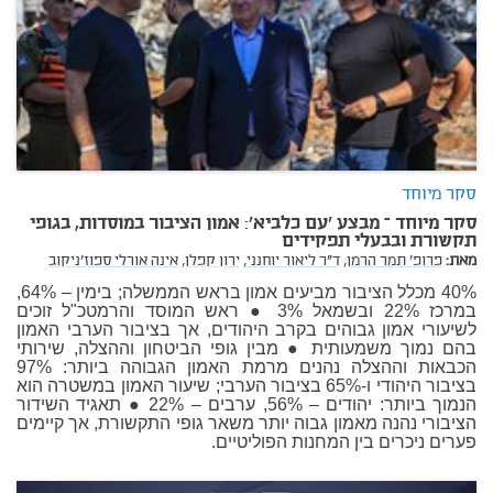
סקר מיוחד
סקר מיוחד – מבצע 'עם כלביא': אמון הציבור במוסדות, בגופי
תקשורת ובבעלי תפקידים
מאת:
פרופ' תמר הרמן,
ד"ר ליאור יוחנני,
ירון קפלן,
אינה אורלי ספוז'ניקוב
40% מכלל הציבור מביעים אמון בראש הממשלה; בימין – 64%,
במרכז 22% ובשמאל 3% ● ראש המוסד והרמטכ"ל זוכים
לשיעורי אמון גבוהים בקרב היהודים, אך בציבור הערבי האמון
בהם נמוך משמעותית ● מבין גופי הביטחון וההצלה, שירותי
הכבאות וההצלה נהנים מרמת האמון הגבוהה ביותר: 97%
בציבור היהודי ו-65% בציבור הערבי; שיעור האמון במשטרה הוא
הנמוך ביותר: יהודים – 56%, ערבים – 22% ● תאגיד השידור
הציבורי נהנה מאמון גבוה יותר משאר גופי התקשורת, אך קיימים
פערים ניכרים בין המחנות הפוליטיים.