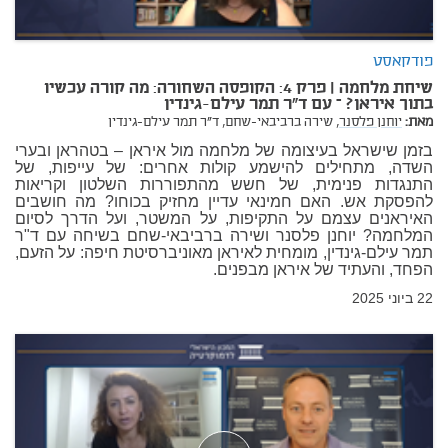
פודקאסט
שיחת מלחמה | פרק 4: הקופסה השחורה: מה קורה עכשיו
בתוך איראן? – עם ד"ר תמר עילם-גינדין
מאת:
יוחנן פלסנר,
שירה ברביבאי-שחם,
ד"ר תמר עילם-גינדין
בזמן שישראל בעיצומה של מלחמה מול איראן – בטהראן ובערי
השדה, מתחילים להישמע קולות אחרים: של עייפות, של
התנגדות פנימית, של חשש מהתפוררות השלטון וקריאות
להפסקת אש. האם חמינאי עדיין מחזיק בכוחו? מה חושבים
האיראנים עצמם על התקיפות, על המשטר, ועל הדרך לסיום
המלחמה? יוחנן פלסנר ושירה ברביבאי-שחם בשיחה עם ד"ר
תמר עילם-גינדין, מומחית לאיראן מאוניברסיטת חיפה: על הזעם,
הפחד, והעתיד של איראן מבפנים.
22 ביוני 2025