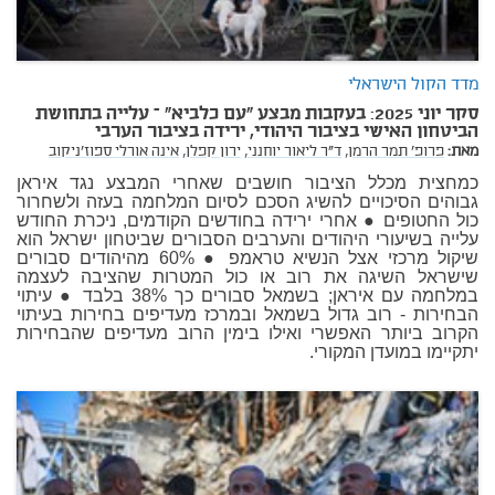
מדד הקול הישראלי
סקר יוני 2025: בעקבות מבצע "עם כלביא" – עלייה בתחושת
הביטחון האישי בציבור היהודי, ירידה בציבור הערבי
מאת:
פרופ' תמר הרמן,
ד"ר ליאור יוחנני,
ירון קפלן,
אינה אורלי ספוז'ניקוב
כמחצית מכלל הציבור חושבים שאחרי המבצע נגד איראן
גבוהים הסיכויים להשיג הסכם לסיום המלחמה בעזה ולשחרור
כול החטופים ● אחרי ירידה בחודשים הקודמים, ניכרת החודש
עלייה בשיעורי היהודים והערבים הסבורים שביטחון ישראל הוא
שיקול מרכזי אצל הנשיא טראמפ ● 60% מהיהודים סבורים
שישראל השיגה את רוב או כול המטרות שהציבה לעצמה
במלחמה עם איראן; בשמאל סבורים כך 38% בלבד ● עיתוי
הבחירות - רוב גדול בשמאל ובמרכז מעדיפים בחירות בעיתוי
הקרוב ביותר האפשרי ואילו בימין הרוב מעדיפים שהבחירות
יתקיימו במועדן המקורי.