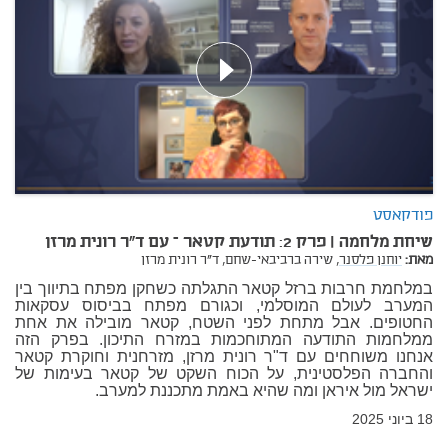
פודקאסט
שיחת מלחמה | פרק 2: תודעת קטאר – עם ד"ר רונית מרזן
מאת:
יוחנן פלסנר,
שירה ברביבאי-שחם,
ד"ר רונית מרזן
במלחמת חרבות ברזל קטאר התגלתה כשחקן מפתח בתיווך בין
המערב לעולם המוסלמי, וכגורם מפתח בביסוס עסקאות
החטופים. אבל מתחת לפני השטח, קטאר מובילה את אחת
ממלחמות התודעה המתוחכמות במזרח התיכון. בפרק הזה
אנחנו משוחחים עם ד"ר רונית מרזן, מזרחנית וחוקרת קטאר
והחברה הפלסטינית, על הכוח השקט של קטאר בעימות של
ישראל מול איראן ומה שהיא באמת מתכננת למערב.
18 ביוני 2025