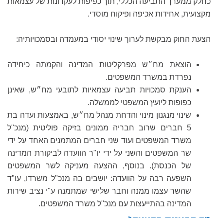
כחלק ממערך התביעה הכללי, תוך כפיפות לעקרונות של עצמאות
מקצועית, אחידות אכיפה ופיקוח מוסדי.
הצעת החוק מבקשת לערוך שינוי יסודי במעמדה ובסמכויותיה:
הוצאת מח״ש מפרקליטות המדינה והקמתה כיחידה
נפרדת במשרד המשפטים.
הענקת סמכויות תביעה עצמאיות לתובעי מח״ש, שאינן
כפופות ליועץ המשפטי לממשלה.
שינוי מנגנון מינוי והדחת מנהל מח״ש, באמצעות ועדה בת
5 חברים שרוב חבריה ממונים בזיקה פוליטית (מנכ"ל
משרד המשפטים ועוד שני חברים המתמנים האחד על ידי
שר המשפטים והשני על ידי יו"ר הוועדה לביקורת המדינה
של הכנסת). בנוסף, ההצעה מעניקה לשר המשפטים
השפעה רבה על הוועדה: יושבים בה מנכ"ל משרדו, עו"ד
שהשר עצמו ממנה וחבר שלישי שמתמנה ע"י נציב שירות
המדינה בהתייעצות עם מנכ"ל משרד המשפטים.