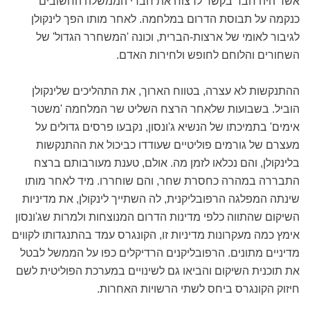
אשר היה חבר בקשר לרצוח את חברי הממשלה החשובים
כנקמה על תבוסת הדרום במלחמה. לאחר מותו הפך לינקולן
לגיבור לאומי של ארצות-הברית, וכונה 'המשחרר הגדול' של
השחורים והלוחם לחופש ולחירות האדם.
ההתנקשות לא עצרה, בטווח הארוך, את התהליכים שלינקולן
הוביל. בשבועות שלאחר הרצח השליט שר המלחמה 'משטר
אימים' בתמיכתו של הנשיא ג'ונסון, נקבעו פרסים גדולים על
מעצרם של גורמים פוליטיים שעודדו כביכול את ההתנקשות
בלינקולן, והם נכלאו לזמן מה. אולם, טענת מעורבותם ברצח
התבררה במהרה כחסרת שחר, והם שוחררו. מיד לאחר מותו
שינתה המפלגה הרפובליקנית, לה השתייך לינקולן, את מדיניות
השיקום שהתווה כלפי מדינות הדרום המנוצחות ולמרות שג'ונסון
אימץ כמה מעקרונות מדיניות זו, הקונגרס עמד בהתנגדותו לקווים
מדיניים מתונים. הרפובליקנים הרדיקלים כפו על הממשל לבטל
את תוכנית השיקום והביאו גם לשינויים במערכת הפוליטית לשם
חיזוק הקונגרס ביחס לשתי הרשויות האחרות.