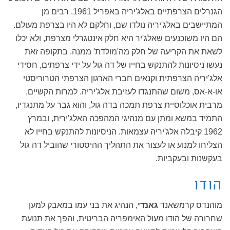
הגנרלים הצרפתיים באלג'יריה באפריל 1961. רבים מן
המתיישבים באלג'יריה נולדו שם, וחלקם לא היו בצרפת מעולם.
הם היו משוכנעים שאלג'יר היא חלק אינטגרלי מצרפת, ולא יכלו
לשאת את הקריעה של חלק מה'מולדת' ממנה. בתקופה זאת
נעשו ניסיונות להתנקש בחייו של דה גול על ידי צרפתים, חסידי
אלג'יריה הצרפתית וקנאים חברי הארגון הצרפתי הטרוריסטי
או-א-אס, משום שהתנגדו לעזיבת אלג'יריה. למרות הקשיים,
מרבית אוכלוסיית צרפת תמכה בדה גול, והוא גבר על מתנגדיו,
התמיד במשא ומתן עם מנהיגי המהפכה האלג'ירית, ובמרץ
1962 קיבלה אלג'יריה עצמאות. הניסיונות להתנקש בחייו לא
הצליחו למנוע או לעצור את התהליך ההיסטורי שהוביל דה גול
בעקשנות ובעקביות.
הודו
מוהנדס קרמשאנד
גאנדי
, הנהיג את בני עמו במאבק למען
שחרורה של הודו מעול האימפריה הבריטית, והפך את תנועת