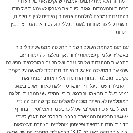
השחרור הלאומית לתנועה עממית שהקיפה את כול העדות,
הכיתות והמעמדות. גאנדי ליווה את מאבקו לעצמאות של הודו
בהתנגדות נמרצת למלחמת אחים בין הינדים לבין מוסלמים,
והשתדל ליצור אחדות לאומית כללית ולהסיר את המחיצות בין
העדות.
עם תום מלחמת העולם השנייה החליטה מממשלת הלייבור
באנגליה על מתן עצמאות להודו, אך נאלצה להתמודד עם
התביעות המנוגדות של הקונגרס ושל הליגה המוסלמית. הפשרה
שהציעה הממשלה האנגלית הייתה מבוססת למעשה על הקמת
פקיסטן מוסלמית בתוך הודו פדראלית אחת. תכנית זאת
התקבלה רשמית על ידי הקונגרס והליגה כאחד, אולם ביצועה
נמנע בשל חוסר אמון והתנגשות בין חסידי שני המחנות. הליגה
המוסלמית לא הייתה מוכנה להשלים עם כך שהרוב ההינדי
ימשול במיעוט המוסלמי שכלל כרבע מן האוכלוסייה. בחורף
1946/7 החליטה הממשלה הבריטית לחלק את הארץ לשתי
מדינות: הודו הינדואית ופקיסטן מוסלמית. הצהרת העצמאות
וביצוע החלוקה באוגוסט 1947 הביאו לידי התפרצויות של שנאה