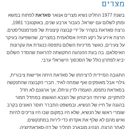
מצרים
בשנת 1977 החליט נשיא מצרים אנואר
סאדאת
לפתוח במשא
ומתן לשלום עם ישראל. כעבור ארבע שנים, באוקטובר 1981,
נרצח סאדאת בקהיר על ידי קבוצה קיצונית של פונדמנטליסטים.
הרצח אירע על רקע תחיה אסלאמית במצרים, שהשפיעה בעיקר
על צעירים, כאשר מדיניות השלום נתפסה כנוגדת את עקרונות
האיסלאם. בה בעת ההנהגה התקשתה להראות שהסדר השלום
יביא לפתרון כולל של הסכסוך הישראלי ערבי.
התגובה המיידית לרציחתו של סאדאת היתה אדישות ציבורית,
גילויי אבל מאופקים ואף שמחה לאיד. חברי הקבוצה שהתנקשה
בסאדאת נתפסו, הועמדו לדין וניתלו, אך ארגונם לא חדל
להתקיים. שירותי הביטחון של הצבא הואשמו במחדל חמור
בהגנה על חייו של הנשיא, ובמשפט התברר חוסר האונים בקרב
שומרי ראשו של הנשיא, שלא היו במקום שבו היו צריכים להיות
ואיש מהם לא שלף את אקדחו כדי לירות במתנקשים.
לאחר הרצח, הנהיג מובארכ תהליך של דה-סאדאתיזציה,