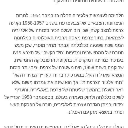
השלטת - בשטחים הנתונים במחלוקת.
הלחימה לעצמאות אלג'יריה החלה בנובמבר 1954. למרות
הניצחונות הצבאיים של צבא צרפת בשנים 1958-1957 נקלעה
צרפת למצב קשה, שכן רוב העולם הכיר בזכותה של אלג'יריה
לעצמאות. בתוך צרפת מאסה מרבית האוכלוסייה במלחמה
הממושכת שפגעה בכלכלתה וגבתה מחיר מוסרי, שכן מעשי
הטבח של המתיישבים ומדיניות "היד הקשה" של הצבא פגעו
בערכיה כמדינה דמוקרטית. בתקופת הרפובליקה החמישית,
שהוקמה בשנת 1958, היה משטרה של צרפת יציב יותר בזכות
הנשיא שארל דה גול. במערכת הבחירות עדיין הצהיר דה גול
"תחי אלג'יר הצרפתית", אך הוא שינה את עמדתו משום שלא
ראה תועלת בהמשך שליטתה של צרפת באלג'יריה, והעדיף
לשקם כלכלתה ולחזק מעמדה בעולם. בספטמבר 1958 הכריז על
צידודו במתן הגדרה עצמית לאלג'ירים, הורה על הפסקת האש
ופתח במשא-ומתן עם ה-פ.ל.נ.
החלטותיו של דה גול הביאו למרד המתיישבים האירופיים ולפוטש