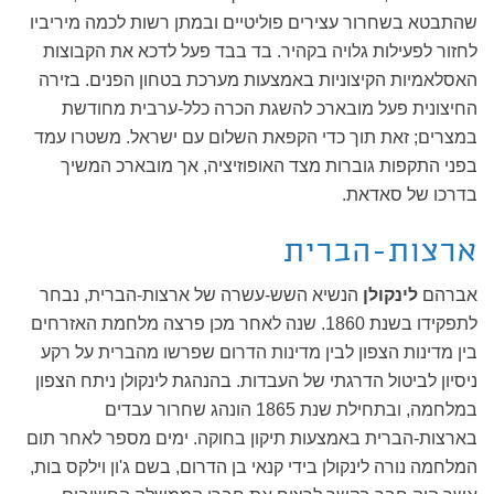
שהתבטא בשחרור עצירים פוליטיים ובמתן רשות לכמה מיריביו
לחזור לפעילות גלויה בקהיר. בד בבד פעל לדכא את הקבוצות
האסלאמיות הקיצוניות באמצעות מערכת בטחון הפנים. בזירה
החיצונית פעל מובארכ להשגת הכרה כלל-ערבית מחודשת
במצרים; זאת תוך כדי הקפאת השלום עם ישראל. משטרו עמד
בפני התקפות גוברות מצד האופוזיציה, אך מובארכ המשיך
בדרכו של סאדאת.
ארצות-הברית
אברהם
לינקולן
הנשיא השש-עשרה של ארצות-הברית, נבחר
לתפקידו בשנת 1860. שנה לאחר מכן פרצה מלחמת האזרחים
בין מדינות הצפון לבין מדינות הדרום שפרשו מהברית על רקע
ניסיון לביטול הדרגתי של העבדות. בהנהגת לינקולן ניתח הצפון
במלחמה, ובתחילת שנת 1865 הונהג שחרור עבדים
בארצות-הברית באמצעות תיקון בחוקה. ימים מספר לאחר תום
המלחמה נורה לינקולן בידי קנאי בן הדרום, בשם ג'ון וילקס בות,