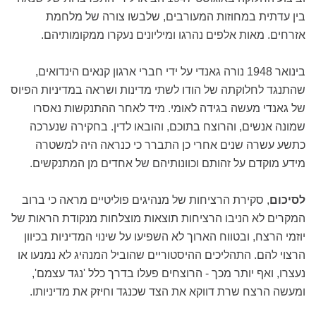
בין עדתית במחוזות המעורבים, שלבשו צורה של מלחמת
אזרחים. מאות אלפים נהרגו ומיליונים נעקרו ממקומותיהם.
בינואר 1948 נורה גאנדי על ידי חברי ארגון קנאים הינדואים,
שהתנגד לחלוקתה של הודו לשתי מדינות ושראה במדיניות הפיוס
של גאנדי מעשה בגידה לאומי. מיד לאחר ההתנקשות נאסרו
שמונה אנשים, והרוצח בתוכם, והובאו לדין. בחקירה שנערכה
כתשע עשרה שנים אחרי כן התברר כי כנראה היה למשטרה
מידע מוקדם על זהותם וכוונותיהם של אחדים מן המתנקשים.
לסיכום
, סקירת הרציחות של מנהיגים פוליטיים מראה כי ברוב
המקרים לא הניבו הרציחות תוצאות מוצלחות מנקודת הראות של
יוזמי הרצח, ובטווח הארוך לא השפיעו על שינוי המדיניות בכיוון
הרצוי להם. התהליכים ההיסטוריים שהוביל המנהיג לא נמנעו או
נעצרו, ואף יותר מכך - הרוצחים פעלו בדרך כלל 'נגד עצמם',
ומעשה הרצח שרת דווקא את הצד שכנגד וחיזק את מדיניותו.