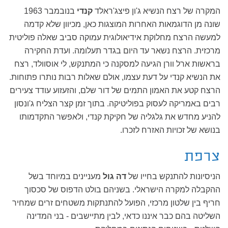
המקרה של רצח הנשיא ג'ון פיצג'ראלד
קנדי
בנובמבר 1963
שונה מן הדוגמאות האחרות המוצגות כאן, מכיוון שלא קדמה
למעשה הרצח מחלוקת אידיאולוגית עמוקה סביב שאלה פוליטית
מרכזית. הרצח נשאר עד היום בגדר תעלומה. ועדת החקירה
בראשות ארל וורן הגיעה למסקנה כי המתנקש, לי אוסוולד, רצח
את הנשיא קנדי על דעת עצמו, אולם שאלות רבות נותרו פתוחות.
הרצח קטע את האמון התמים של דור שלם, והזעזוע עודד צעירים
רבים באמריקה לעסוק בפוליטיקה. בתוך זמן קצר הצליח ג'ונסון
להניע מחדש את גלגליה של חקיקת קנדי, ולאפשר התקדמותו
בנושא של זכויות האזרח לזכרו.
צרפת
הניסיונות להתנקש בחייו של
דה גול
מעניינים במיוחד בשל
ההקבלה למקרה הישראלי. בשניהם בולט הדפוס של סכסוך
חריף בין שלטון מרכזי, הפועל להתנתקות משטחים זרים שמחיר
השליטה בהם כבר איננו כדאי, לבין מתיישבים - בני המדינה