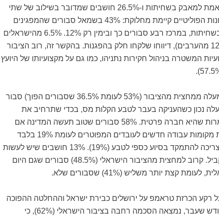
שהמפגינים יוצאים באמת למאבק בשחיתות ו-26.5% חושבים שמדובר בשילוב של שתי
המטרות. גם בין המחנות הפוליטיים קיימת מחלוקת: 43% בשמאל סבורים שהמפגינים
פועלים כדי להילחם בשחיתות, במרכז רבע סבורים כך ובימין רק 12%. 6.5% מהישראלים
(5.5% מהיהודים ו-12% מהערבים), דיווחו שלקחו חלק בהפגנות. בהקשר זה, רוב הציבור
קצועיות המשטרה בניהול חקירות נתניהו, כמו גם על מקצועיותו של היועץ
למעלה ממחצית מהציבור (53% לעומת 36.5% שסבורים הפוך) סבור
עלה נכון כשהעניקה בעבר לטבע הקלות מס, בכדי שתרחיב את
פעילותה בישראל, למרות שהיא חברה פרטית. 58% סבורים שטוב תעשה המדינה אם
תתמקד כעת במציאת מקומות עבודה חדשים לעובדים המפוטרים לעומת 19% בלבד
שחושבים שהמדינה צריכה להתמקד בסיוע כספי לטבע (19%). 13% חושבים שיש לעשות
את שני הדברים במקביל. קרוב למחצית מהציבור הישראלי (48.5%) סבורים שגם היום
מת קצת יותר משליש (41%) שסבורים שלא.
 רקע הכרזת טראמפ על ירושלים כבירת ישראל וההחלטה ההפוכה
במועצת הביטחון בחודש שעבר, נמצאה הסכמה רחבה בציבור הישראלי (62%), כי