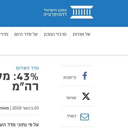
בית
על אודות
מרכזי המכון
על סדר היום
פרוי
מאמרים
43%: מטרת ההפגנות - הפלת רה"מ
בית
מדד השלום
43%:
פייסבוק
רה"מ
טוויטר
03 בינואר 2018
|
מאת:
דוא”ל
על פי נתוני מדד ה