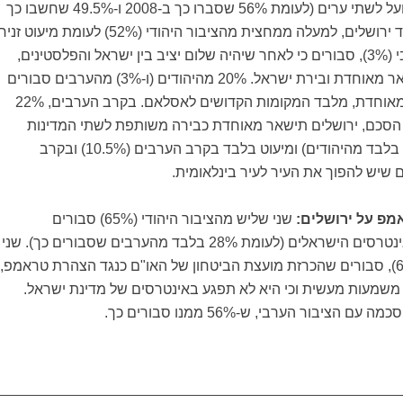
ירושלים מחולקת בפועל לשתי ערים (לעומת 56% שסברו כך ב-2008 ו-49.5% שחשבו כך
ב-1999). בנוגע לעתיד ירושלים, למעלה ממחצית מהציבור היהודי (52%) לעומת מיעוט זני
בלבד מהציבור הערבי (3%), סבורים כי לאחר שיהיה שלום יציב בין ישראל והפלסטינים,
ירושלים צריכה להישאר מאוחדת ובירת ישראל. 20% מהיהודים (ו-3%) מהערבים סבורים
שהעיר צריכה להיות מאוחדת, מלבד המקומות הקדושים לאסלאם. בקרב הערבים, 22%
הסכם, ירושלים תישאר מאוחדת כבירה משותפת לשתי המדינות
שיקומו (לעומת 5.5% בלבד מהיהודים) ומיעוט בלבד בקרב הערבים (10.5%) ובקרב
פ על ירושלים:
שני שליש מהציבור היהודי (65%) סבורים
שההצהרה תרמה לאינטרסים הישראלים (לעומת 28% בלבד מהערבים שסבורים כך). שני
שליש מהיהודים (64%), סבורים שהכרזת מועצת הביטחון של האו"ם כנגד הצהרת טראמפ,
 משמעות מעשית וכי היא לא תפגע באינטרסים של מדינת ישראל.
הציבור הערבי, ש-56% ממנו סבורים כך.