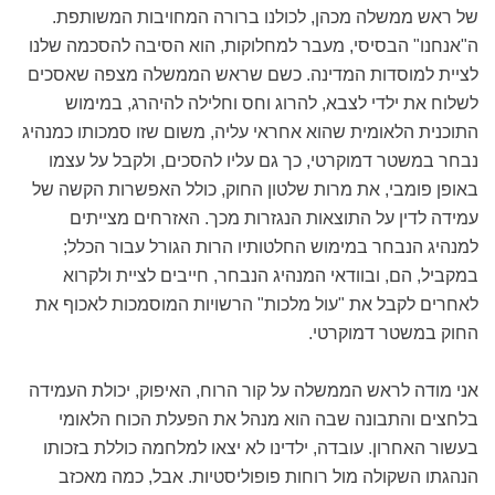
של ראש ממשלה מכהן, לכולנו ברורה המחויבות המשותפת.
ה"אנחנו" הבסיסי, מעבר למחלוקות, הוא הסיבה להסכמה שלנו
לציית למוסדות המדינה. כשם שראש הממשלה מצפה שאסכים
לשלוח את ילדי לצבא, להרוג וחס וחלילה להיהרג, במימוש
התוכנית הלאומית שהוא אחראי עליה, משום שזו סמכותו כמנהיג
נבחר במשטר דמוקרטי, כך גם עליו להסכים, ולקבל על עצמו
באופן פומבי, את מרות שלטון החוק, כולל האפשרות הקשה של
עמידה לדין על התוצאות הנגזרות מכך. האזרחים מצייתים
למנהיג הנבחר במימוש החלטותיו הרות הגורל עבור הכלל;
במקביל, הם, ובוודאי המנהיג הנבחר, חייבים לציית ולקרוא
לאחרים לקבל את "עול מלכות" הרשויות המוסמכות לאכוף את
החוק במשטר דמוקרטי.
אני מודה לראש הממשלה על קור הרוח, האיפוק, יכולת העמידה
בלחצים והתבונה שבה הוא מנהל את הפעלת הכוח הלאומי
בעשור האחרון. עובדה, ילדינו לא יצאו למלחמה כוללת בזכותו
הנהגתו השקולה מול רוחות פופוליסטיות. אבל, כמה מאכזב