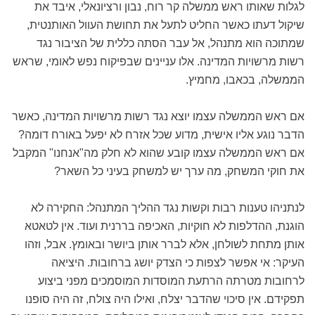
לגלות שאותו ראש ממשלה קר רוח, נבון ורציונאלי, איבד את
שיקול דעתו כאשר החליט לתעל את תחושת העוול האותנטית,
שמתוכה הוא מתנהל, אל עבר הסתה כללית של הציבור נגד
רשות מרשויות המדינה. אלו עניינים שבפיקוח נפש לאומי, שראש
הממשלה, בכאבו, מחמיץ.
אם ראש הממשלה עצמו יוצא נגד רשות מרשויות המדינה, כאשר
הדבר נוגע אליו אישית, מדוע שכל אזרח לא יפעל באורח דומה?
אם ראש הממשלה עצמו קובע שהוא לא חלק מה"אנחנו" המקבל
את חוקי המשחק, מה ערך יש למשחק בעיני כל השאר?
לנתניהו טענות רבות וקשות נגד ההליך המתנהל: החקירה לא
הוגנת, ההדלפות לא חוקיות, האכיפה בררנית ועוד. אין לטאטא
אותן מתחת לשולחן, אלא לברר אותן ביושר ובאומץ. אבל, וזהו
העיקר: אי אפשר לצפות כי הצדק יושג ברחובות. היציאה
לרחובות מטרתה הרתעת המוסדות המוסמכים מפני ביצוע
תפקידם. אין סיכוי שהדבר יצלח, ואילו היה צולח, זה היה סופנו