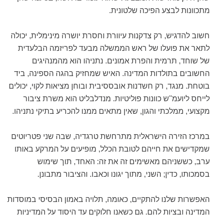
מתכוונות לבצע הפיכה שלטונית.
חשוב להדגיש, רק צדקנות עיוורת וחסרת יושרה מינימלית, יכולה
לתאר את פועלו של ראש הממשלה מבעד לפריזמה הבלעדית
של שוחד, תרמית והפרת אמונים. נתניהו הוא מהמנהיגים
החשובים בתולדות המדינה. האיש שמחזיק בהגה הספינה, ביד
בוטחת. מנגד, רק חשדנות אובססיבית ובוחן מציאות לקוי, יכולים
לייחס ליועמ''ש כוונות פוליטיות. מנדלבליט הוא משרת ציבור
מקצועי, ממלכתי והגון, שאין מתאים ממנו להכריע בתיקי נתניהו.
במרכז הזירה הישראלית מתרחשת טרגדיה, שבה שני פטריוטים
שמקדישים את חייהם לטובת הכלל, מופיעים על המרקע באותו
ערב, כששניהם מאשימים זה את זה: האחד, תוך שימוש
בסמכותו, כדין; השני, מתוך יגונו וכאבו. והציבור מתבונן.
האפשרות שלנו להתקיים, כאומה, תלויה באמון הבסיסי במוסדות
המדינה ובציות להם. גם כשאנו חלוקים עד היסוד על המדיניות