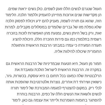
העוול שנגרם לנשים הללו זועק לשמים. כולן נשים יראות שמים.
הן מקדישות שנים ארוכות מחייהן להעמיק וללמוד הלכה. הלימוד
הזה, שהוא גם תורה לשמה, מעניק להם ידע ויכולת לפסוק הלכה
שלא נופלת מזו של גברים שלומדים במסלולים מקבילים. למרות
זאת, ורק בשל היותן נשים, נמנעת מהן האפשרות לזכות בהכרה
רשמית בתלמודן כמו גם פירות ההכרה הללו, היכולת להציג
תעודה המעידה כי עמדו במבחני הרבנות הראשית והתועלת
החומרית שיכולה להילוות אליה.
חמור מן העוול, היא הטעות שבמדיניות של הרבנות הראשית גם
במקרה זה. הרבנות הראשית לישראל הולכת ומאבדת את
הרלבנטיות שלה כמעט בכל תחום בו היא עוסקת. בכשרות, גיור,
נישואין ושירותי דת אחרים, נוצרות אלטרנטיבות שהופכות אותה
לכלי ריק. במקום להצטרף למגמה המבורכת של לימוד תורה
לנשים ולשאת את הנשים הללו על כפים, הרבנות בוחרת
להסתגר בחומות השמרנות ולייתר את עצמה גם כאן. לימוד