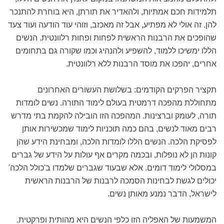
תלמידות חכם אמתיות, ולהאדיר את תורתן, היא בוחרת להתנכר
להן. זה אולי לא מפתיע, אבל זה מאכזב, וזוהי עוד הודעה ועוד צעד
שהופכים את הרבנות הראשית לפחות ופחות רלוונטית. הנשים
הללו ימשיכו ללמוד, להשפיע ולהנהיג וכמו שקורה גם בתחומים
אחרים, יהפכו את מוסד הרבנות ללא רלוונטית.
תקציר הפרקים הקודמים: בשלושת העשורים האחרונים
מתחוללת מהפכה דרמטית בעולם לימוד התורה. נשים לומדות
תורה, לעומק וברצינות. המהפכה הזו הובילה להקמת בתי מדרש
רבים מאוד לנשים, בהם כמה תוכניות לימוד שמכשירות אותן
לפסיקת הלכה. הנשים הללו לומדות הלכה, ומבחינת הידע שהן
קונות הן לא נופלות, ובכמה מקרים אף עולות על הידע של גברים
במסלולי לימוד דומים. אלא שבעוד שגברים שלמדו ב'כולל הלכה'
יכולים לגשת לבחינות הסמכה לרבנות של הרבנות הראשית
לישראל, הדבר נמנע מאותן נשים.
המשמעות של האפליה הזו כלפי הנשים היא מהותית ופרקטית.