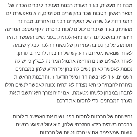
מבחינה מעשית, בעוד תעודת רבנות מעניקה לגברים הכרה של
תואר ראשון והטבות שכר בהקשרים מסוימים, היא מאפשרת גם
התמודדות על שורה של תפקידים רבניים ואחרים. מבחינה
מהותית, בעוד שגברים יכולים לזכות בהכרת הגוף מטעם המדינה
היהודית בהשכלתם התורנית-הלכתית, בפני נשים האפשרות הזו
חסומה. על כך נסובה עתירתן של נשות ההלכה לבג"ץ שבאה
לאחר שנואשו מסירובה העיקש של הרבנות להכיר בתורתן.
לאחר גלגולים שונים הודיעה אתמול המדינה לבג"ץ כי יש לה
נכונות לאפשר לאותן נשים להיבחן על הידע שלהן במבחנים
רשמיים. עוד לא יבשה הדיו מעל הודעה זו, והרבנות הראשית
מיהרה להבהיר כי היא מצדה לא תהיה נכונה לאפשר לנשים הללו
להבחן במבחן כלשהו מטעמה, ואם יהיה צורך היא 'תשבית את
מערך המבחנים' כדי לחסום את דרכם.
נחישותה של הרבנות לחסום בפני נשים את האפשרות לזכות
בהכרה רשמית בידע ההלכתי שלהן, היא עוול שפוגע בנשים
וטעות שמעצימה את אי הרלוונטיות של הרבנות.