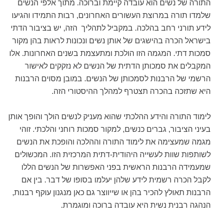
התורה של נשים הוא עובדה קיימת וברוכה. מתוך אלפי הנשים
שלמדו תורה במרוצת העשורים האחרונים, רבות התמידו והגיעו
לידע תורני רחב בהלכה. במקביל לתהליך הזה, יש בציבור הדתי
בישראל הכרה בהישגים של אותן נשים ונכונות לראות בהן מקור
סמכות דתי. המגמה הזו הולכת ומתעצמת בשנים האחרונות. אלו
המקבלים את סמכותן הדתית של הנשים לא נזקקים לאישור
הרשמי של הרבנות לסמכותן של הנשים. במובן מסוים הרבנות
היא שתזכה בהכרה תצטרף למהלך ההיסטורי הזה.
לימוד התורה והידע ההלכתי שהוא מעניק לנשים הולך והופך אותן
בעיני הציבור, גברים כנשים, למקור סמכות רוחני והלכתי. זוהי
מגמה שמעצימה את לימוד התורה וההלכה והופכת את הנשים
לשותפות שוות לעשייה היהודית-דתית המרכזית הזו. המכשולים
שמעמידה הרבנות הראשית בפני האפשרות של הנשים הללו
לקבל הכרה רשמית לידע שלהן יעלמו בסופו של דבר. בין אם
הרבנות תאולץ להכיר בהן או שייווצר גם כאן מנגנון עוקף רבנות,
הנהגה רבנית נשית היא עובדה ברוכה ומוגמרת.