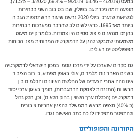
במעט (4/2019 – 68.46, 9/2019 – 69.4%, 3/2020 – 71.5%).
תופעה דומה ניכרת גם בפולין, שם בסיבוב השני בבחירות
לנשיאות שנערכו ביולי 2020 נרשם שיעור ההשתתפות הגבוה
ביותר מאז 1995. כדאי לשים לב שהרבה ממערכות הבחירות
בהן זכו מנהיגים פופוליסטיים היו צמודות. כלומר קיים מיעוט
משמעותי שמבקש להגן על הדמוקרטיה המהותית מפני הכוחות
הפופוליסטיים העולים.
גם סקרים שנערכו על ידי מרכז גוטמן במכון הישראלי לדמוקרטיה
בשנים האחרונות מלמדים, אולי באופן מפתיע, כי רוב הציבור
אינו נוהה אחרי הצעדים של החלשת האיזונים והבלמים בין
הרשויות (התנגדות לפסקת ההתגברות), תומך בעיגון ערכי יסוד
דמוקרטיים (הכללת ערך השוויון בחוק הלאום), וכן, חלק גדול
(כ-40%) מצפה מראש הממשלה להפגין אחריות ציבורית
ולהתפטר מתפקידו לנוכח כתב האישום נגדו.
הקורונה והפופוליזם