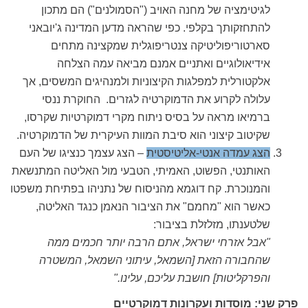
לגיטימציה של מחנה האויב ("הסמולנים") הם מתכון
להתחזקותך בקלפי. כפי שהראה מדען המדינה ג'יובאני
סארטוריפוליטיקה צנטריפוגלית שמקצינה מתחים
אידיאולוגיים ואתניים אמנם מביאה עמה הצלחה
אלקטורלית למפלגות הקיצוניות ולמנהיגים המשסים, אך
עלולה לקרוע את הדמוקרטיה לגזרים. החוקרת ננסי
ברמיאו מראה על בסיס ניתוח מקרי דמוקרטיות שקרסו,
שקיטוב קיצוני הוא סיבת המוות העיקרית של הדמוקרטיה.
הצג עמדה אנטי-אליטיסטית
– הצג עצמך כנציגו של העם
האותנטי, הפשוט, האמיתי, הטבעי מול האליטה המתנשאת
והמנוכרת. קח דוגמא מהניסוח של נתניהו בפתיחת משפטו
כאשר הוא "מחמם" את הציבור הנאמן כנגד האליטה,
שלטענתו, מזלזלת בציבור:
"אבל אזרחי ישראל, אתם הרבה יותר חכמים ממה
שהחבורה הזאת [השמאל, עיתוני השמאל, המשטרה
והפרקליטות] חושבת עליכם, עלינו."
פרק שני: מוסדות ועקרונות דמוקרטיים