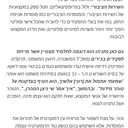
השירות הציבורי
:
זלזל בפרופסיונאליזם, הטל ספק במקצועיות
של השירות הציבורי, והמוסדות הציבוריים כמו מוסדות אכיפת
החוק. בזה את בעלי התפקידים כדי להוכיח שהכל אישי ופוליטי.
הפוך יותר ויותר משרות למינויים פוליטיים, ואת הדרג המקצועי
לבובות.
גם כאן נתניהו הוא דוגמה לתלמיד מצטיין אשר מייחס
לפקידים בכירים
(מפכ"ל המשטרה, היועץ המשפטי, פרקליט
המדינה) רדיפה אישית נגדו ומשתמש כנגדם בביטויי גנאי דווקא
על בסיס השורש ט.ה.ר – כך בנאומו בפתיחת משפטו הוא אומר:
"
שמעתי אתמול את (רוני) אלשיך, הוא הטיף בצדקנות על
טוהר מידות". ובהמשך, "איך אמר שי ניצן הטהרן..".
הטוהר
והיושרה של אנשי המקצוע, שאת חלקם הוא עצמו מינה, הופכים
אצל נתניהו לגנאי.
זכור, על מנת לשמור על מראית עין דמוקרטית אל תהרוס את
המוסדות, אלא השתמש בהם כנשק נגד הדמוקרטיה עצמה.