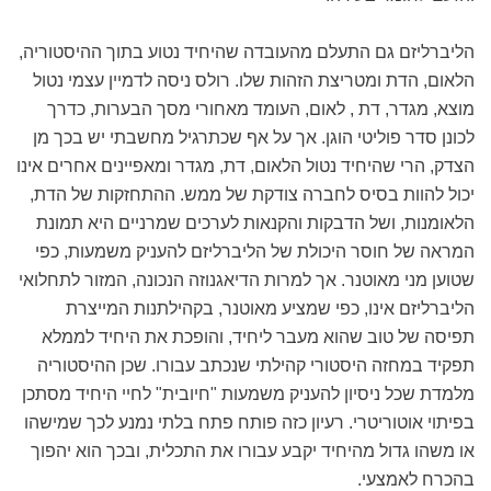
הליברליזם גם התעלם מהעובדה שהיחיד נטוע בתוך ההיסטוריה,
הלאום, הדת ומטריצת הזהות שלו. רולס ניסה לדמיין עצמי נטול
מוצא, מגדר, דת , לאום, העומד מאחורי מסך הבערות, כדרך
לכונן סדר פוליטי הוגן. אך על אף שכתרגיל מחשבתי יש בכך מן
הצדק, הרי שהיחיד נטול הלאום, דת, מגדר ומאפיינים אחרים אינו
יכול להוות בסיס לחברה צודקת של ממש. ההתחזקות של הדת,
הלאומנות, ושל הדבקות והקנאות לערכים שמרניים היא תמונת
המראה של חוסר היכולת של הליברליזם להעניק משמעות, כפי
שטוען מני מאוטנר. אך למרות הדיאגנוזה הנכונה, המזור לתחלואי
הליברליזם אינו, כפי שמציע מאוטנר, בקהילתנות המייצרת
תפיסה של טוב שהוא מעבר ליחיד, והופכת את היחיד לממלא
תפקיד במחזה היסטורי קהילתי שנכתב עבורו. שכן ההיסטוריה
מלמדת שכל ניסיון להעניק משמעות "חיובית" לחיי היחיד מסתכן
בפיתוי אוטוריטרי. רעיון כזה פותח פתח בלתי נמנע לכך שמישהו
או משהו גדול מהיחיד יקבע עבורו את התכלית, ובכך הוא יהפוך
בהכרח לאמצעי.