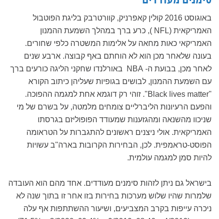
סימנים מעודדים
באוגוסט 2016 קולין קאפרניק, קוורטרבק בליגת הפוטבול
האמריקאית (NFL ), כרע ברך במהלך השמעת ההמנון
האמריקאי כאות מחאה על אלימות המשטרה כלפי שחורים.
בעונה שלאחר מכן הוא לא הוחתם באף קבוצה. ארבע שנים
לאחר מכן, בבועת ה- NBA באורלנדו שחקני הליגה כורעים ברך
עם השמעת ההמנון, לבושים בגופיות שעליהן כיתוב הקורא
"Black lives matter". זוהי רק דוגמא אחת למגמה ההפוכה.
והפעם הרעיונות הליברליים צומחים מלמטה, על בשרם של מי
שניכוו מהשנאה ומהגזענות שמעודד הפופוליזם בגרסתו
האמריקאית. אולי ניצנים ראשונים להתגברות על הטראומה
הפוסט-טראמפית. לכן, הבחירות הקרובות בארה"ב עשויות
להיות סמן למגמה עולמית.
בישראל גם ניתן לזהות סימנים מעודדים. אחד מהם הוא העובדה
שלמרות שהיו שלוש מערכות בחירות בזו אחר זו בתוך שנה לא
ניכרה עייפות בקרב המצביעים, ושיעור ההשתתפות אף עלה