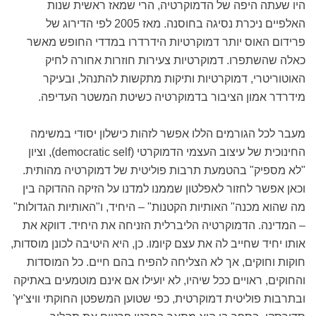
היו שעתה היפה של הדמוקרטיה, הרי שמאז ראשית שנות
האלפיים ניכרת נסיגה בחוסנה. מאז 2005 לפי הדירוג של
פרידום האוס יותר דמוקרטיות הידרדרו במדדי החופש מאשר
כאלה שהשתפרו. דמוקרטיות צעירות חוזרות אחורה לחיק
האוטוריטרי, דמוקרטיות ותיקות מתקשות להתנהל, ובעיקר
מידרדר אמון הציבור בדמוקרטיה כשיטת המשטר העדיפה.
מעבר לכל הגורמים הללו אפשר לזהות כישלון יסודי במשימה
החינוכית של עיצוב העצמי הדמוקרטי (democratic self), וציון
"לא מספיק" בהטמעת תרבות פוליטית של דמוקרטיה מהותית.
וכאן אפשר לחזור לאפלטון שממנו למדנו על הזיקה ההדוקה בין
מה שהוא מכנה" האותיות הקטנות" – היחיד, ו"האותיות הגדולות"
– המדינה. הדמוקרטיה הליברלית הזניחה את היחיד. דווקא את
אותו יחיד שחייב לה את עצם קיומו. כן, היא היטיבה לכונן מוסדות,
חוקות וחוקים, אך לא הצליחה להפיח בהם חיים. כל המוסדות
והחוקים, ראויים ככל שיהיו, לא יועילו אם אינם מוטמעים באתיקה
ובתרבות פוליטית דמוקרטית, כפי שטוען המשפטן החוקתי וויצ'יץ'