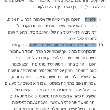
והפרקליטות] והפיכתם לאויב אחד מרובה זרועות וראשים (מחנה
"רק לא ביבי"). וכך בן רגע הופך השליט לקורבן.
אלימות
– העלם עין מגילויים של אלימות, לבֶּה שיח אלים,
כי כידוע "האלימות היא כרסום יסודות הדמוקרטיה".
דמוניזציה ודה-לגיטימציה של "האויב מבית" תהפוך אותו
למטרה לאלימות.
כלל הזהב: השתמש בדמוקרטיה נגד עצמה
– רוקן את
הדמוקרטיה מתוכן אך שמור על הצורה. תמיד השתמש
בשפה הדמוקרטית כדי להצדיק את פעולותיך – "רצון
העם", "הרוב בחר", "דמוקרטיה מתגוננת". הצג עצמך
כאביר האחרון המגן על "הדמוקרטיה האמיתית", זו שבה
אתה שליט בלתי מעורער. ושוב הראשון בכיתה נתניהו,
שבאותו נאום בתחילת משפטו, שבו הוא נאשם על מעשים
שכביכול נעשו במחשכים, מציג עצמו כדון קישוט של
השקיפות כשהוא מצטט את המשפט "כי אין מחטא טוב
יותר מאשר אור קרני השמש", ומעלה טענות לניסיונות
הסתרה של יועץ המשפטי לממשלה ומוסדות אחרים.