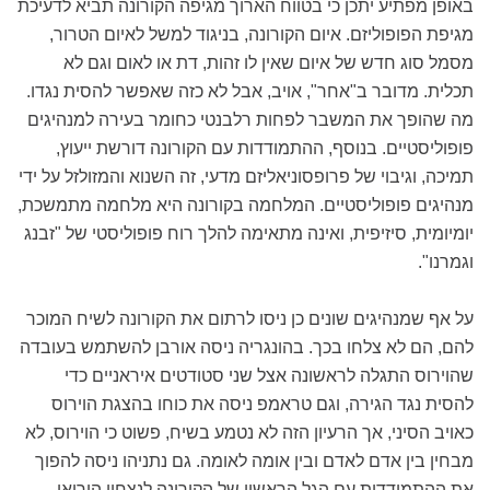
באופן מפתיע יתכן כי בטווח הארוך מגיפה הקורונה תביא לדעיכת
מגיפת הפופוליזם. איום הקורונה, בניגוד למשל לאיום הטרור,
מסמל סוג חדש של איום שאין לו זהות, דת או לאום וגם לא
תכלית. מדובר ב"אחר", אויב, אבל לא כזה שאפשר להסית נגדו.
מה שהופך את המשבר לפחות רלבנטי כחומר בעירה למנהיגים
פופוליסטיים. בנוסף, ההתמודדות עם הקורונה דורשת ייעוץ,
תמיכה, וגיבוי של פרופסוניאליזם מדעי, זה השנוא והמזולזל על ידי
מנהיגים פופוליסטיים. המלחמה בקורונה היא מלחמה מתמשכת,
יומיומית, סיזיפית, ואינה מתאימה להלך רוח פופוליסטי של "זבנג
וגמרנו".
על אף שמנהיגים שונים כן ניסו לרתום את הקורונה לשיח המוכר
להם, הם לא צלחו בכך. בהונגריה ניסה אורבן להשתמש בעובדה
שהוירוס התגלה לראשונה אצל שני סטודטים איראניים כדי
להסית נגד הגירה, וגם טראמפ ניסה את כוחו בהצגת הוירוס
כאויב הסיני, אך הרעיון הזה לא נטמע בשיח, פשוט כי הוירוס, לא
מבחין בין אדם לאדם ובין אומה לאומה. גם נתניהו ניסה להפוך
את ההתמודדות עם הגל הראשון של הקורונה לנצחון הירואי