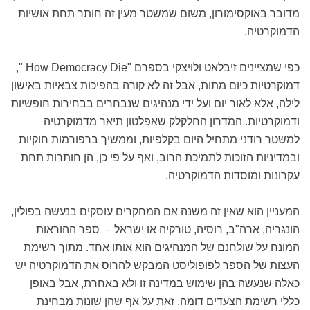
מדובר באוקסימורון, משום שמשטר מעין זה חותר תחת אושיות
הדמוקרטיה.
כפי שמציינים זיבלאט ולויצקי בספרם "How Democracy Die ",
דמוקרטיות כיום מתות, אבל זה לא קורה בהפיכות צבאיות באישון
לילה, אלא לאור יום ועל ידי מנהיגים שנבחרים בבחירות חופשיות
ודמוקרטיות. המדרון החלקלק שאפלטון תיאר מדמוקרטיה
למשטר רודני מתחיל היום בקלפיות, וממשיך ברפורמות חוקיות
ובמדיניות הזוכות לתמיכת הרוב, ואף על פי כן, הן חותרות תחת
עקרונות ומוסדות הדמוקרטיה.
המעניין הוא שאין זה משנה אם המחקרים עוסקים בנעשה בפולין,
הונגריה, ארה"ב, רוסיה, טורקיה או ישראל – ספר ההוראות
המונח על שולחנם של המנהיגים הוא אותו אחד. מתוך רשימת
העצות של הספר לפופוליסט המבקש להרוס את הדמוקרטיה יש
כאלה שנעשה בהן שימוש במדינה זו ולא באחרת, אבל באופן
כללי רשימת הצעדים דומה. זאת על אף שהן שונות מבחינת