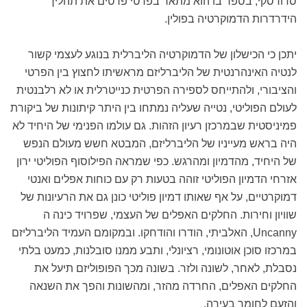
סדורסקי, בספר בו הוא מתאר בפרטי פרטים את תהליך
הידרדרות הדמוקרטיה בפולין.
יתכן כי הכישלון של הדמוקרטיה הליברלית בנוגע לעצמי קשור
לנטיה האינהרנטית של הליברליזם מראשיתו לחצוץ בין הפרטי
והציבורי, ולהתייחס לספירה הפרטית כנייטרלית או לא רלבנטית
לעולם הפוליטי, נטייה שעליה נמתחו בין היתר קיתונות של ביקורת
פמיניסטית שבמרכזן רעיון הזהות. גם עולמו הפנימי של היחיד לא
היה בראש מעייניו של הליברליזם, המבטא חשש מעולם הנפש
של היחיד, מהדמיון ומהרגש. כפי שמראה הפילוסוף הפוליטי ירון
אזרחי הדמיון הפוליטי זוהה בטעות רק עם כוחות אפלים ואנטי
דמוקרטיים, על אף שאותו דמיון פוליטי כונן גם את הרעיונות של
שוויון וחירות. החלקים האפלים של העצמי, שפרויד כינה ה
Uncanny, האלביתי, הודרו והודחקו. ובמקומם העמיד הליברליזם
במרכזו סוכן אוטונומי, רציונלי, ותבע ממנו סובלנות, כמעט בלתי
נסבלת, לאחר, לשונה ולזר. בשונה מכך הפופוליזם תיעל את
החלקים האפלים, החרדה מהזר, ומהשונות והפך את השנאה
והזעם לחומר בעירה.