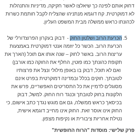
דחוק אותם לפינה כך שיאלצו לאשר חקיקה, מדיניות והתנהלות
לא דמוקרטית. קח דוגמא מנתניהו שהצליח לקבל חותמת כשרות
לכהונתו כראש ממשלה מבית המשפט העליון.
הכרעת הרוב ושלטון החוק
- דבוק בעקרון הפרוצדורלי של
הכרעת הרוב. הכשר כל יוזמה אנטי דמוקרטית באמצעות
עריצות הרוב. באשר לחוק – שנה אותו אם תוכל (הארך את
תקופת כהונתך כמו פוטין, החלף את החוקה כמו אורבן)
ואם לא תוכל, דבוק בו באופן מילולי ונצל את פרצותיו
לטובתך. חוקים בכלל ובמדינה דמוקרטית בפרט אינם
מסוגלים לדמיין את כל התסריטים האפשריים, פרש את
הלקונות בחוק לטובתך וכנגד רוח החוק. למשל, דבוק
בכיסאך כראש ממשלה, גם אם מוגש נגדך כתב אישום, כי
החוק אינו אוסר זאת. החוק אינו מחייב דוגמא אישית,
נטילת אחריות ציבורית או נקיפות מצפון.
פרק שלישי: מוסדות "הרוח החופשית"