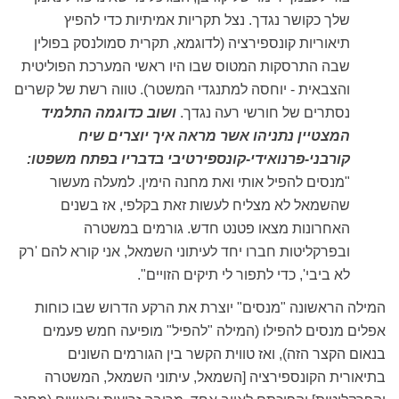
שלך כקושר נגדך. נצל תקריות אמיתיות כדי להפיץ
תיאוריות קונספירציה (לדוגמא, תקרית סמולנסק בפולין
שבה התרסקות המטוס שבו היו ראשי המערכת הפוליטית
והצבאית - יוחסה למתנגדי המשטר). טווה רשת של קשרים
נסתרים של חורשי רעה נגדך.
ושוב כדוגמה התלמיד
המצטיין נתניהו אשר מראה איך יוצרים שיח
קורבני-פרנואידי-קונספירטיבי בדבריו בפתח משפטו:
"מנסים להפיל אותי ואת מחנה הימין. למעלה מעשור
שהשמאל לא מצליח לעשות זאת בקלפי, אז בשנים
האחרונות מצאו פטנט חדש. גורמים במשטרה
ובפרקליטות חברו יחד לעיתוני השמאל, אני קורא להם 'רק
לא ביבי', כדי לתפור לי תיקים הזויים".
המילה הראשונה "מנסים" יוצרת את הרקע הדרוש שבו כוחות
אפלים מנסים להפילו (המילה "להפיל" מופיעה חמש פעמים
בנאום הקצר הזה), ואז טווית הקשר בין הגורמים השונים
בתיאורית הקונספירציה [השמאל, עיתוני השמאל, המשטרה