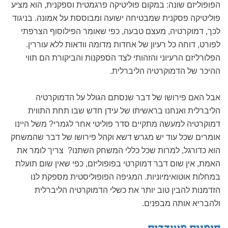
הפופוליזם שונה: במקום פוליטיקה פרגמטית וספקנית, הוא מציע
פוליטיקה פסקנית שמבטיחה ישועה ומבוססת על אמונה. בניגוד
לכך, דמוקרטיה, מעצם טבעה, כפי שאומר הפילוסוף הצרפתי
לפורט, דוחה כל רעיון של אחדות מדומה וודאות ללא עוררין.
הפלורליזם הרעיוני והזהותי לצד הספקנות והביקורת הם תווי
ההיכר של הדמוקרטיה הליברלית.
אבל האם פירושו של דבר שנסתם הגולל על הדמוקרטיה
הליברלית ואנחנו בראשיתו של עידן חדש שבו תחת התווית
דמוקרטיה למעשה מתקיים סדר פוליטי אחר לגמרי? משל היינו
אומרים שכל עוד יש מגרש דשא וקהל פירושו של דבר שהמשחק
הוא כדורגל, למרות שכל כללי המשחק השתנו? צריך לומר את
האמת, אין שום דבר דמוקרטי בפופוליזם, כפי שאין שום תועלת
במחלות אוטואימיוניות. המגיפה הפופוליסטית מספקת לנו
הזדמנות להבין טוב יותר את כשלי הדמוקרטיה הליברלית
ולהבריא אותה מבפנים.