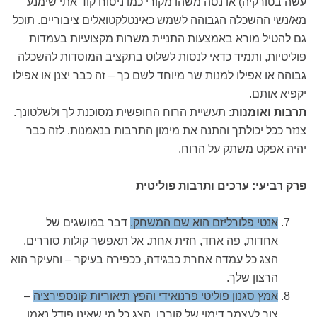
עשה בטורקיה) או נסה משהו מקורי כמו ניסוח קוד אתי שימנע
מא/נשי ההשכלה הגבוהה לשמש כאינטלקטואלים ציבוריים. תוכל
גם להטיל מורא באמצעות התניית משרות מקצועיות בעמדות
פוליטיות, ותמיד כדאי לנסות לשלוט בתקציב המוסדות להשכלה
גבוהה או אפילו למנות שר מיוחד לשם כך – זה כבר יצנן או אפילו
יקפיא אותם.
תרבות ואומנות
:
תעשיית הרוח החופשית מסוכנת לך ולשלטונך.
צנזר ככל יכולתך והתנה את מימון התרבות בנאמנות. לזה כבר
יהיה אפקט משתק על הרוח.
פרק רביעי: ערכים ותרבות פוליטית
אנטי פלורליזם הוא שם המשחק.
דבר במושגים של
אחדות, פה אחד, חזית אחת. אל תאפשר קולות סוררים.
הצג כל עמדה אחרת כבגידה, ככפירה בעיקר – והעיקר הוא
הרצון שלך.
אמץ סגנון פוליטי פרנואידי והפץ תיאוריות קונספירציה
–
צור לעצמך דימוי של קורבן, הצג כל מי שאינו פודל נאמן