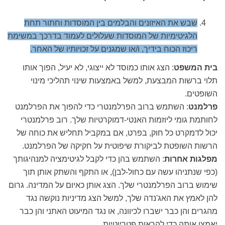
שבש את האיזונים והבלמים בין המוסדות וחתור תחת
הלגיטימיות של המוסדות שעלולים לעמוד בדרכך במשימת
ריכוז הכוח בידיך, ו/או שמגנים על זכויותיו של האחר.
בית המשפט
: הצג אותו כמוסד לא ייצוגי, לא יעיל, הפוך אותו
תלוי ברשות המבצעת, למשל באמצעות שינוי תהליכי מינוי
השופטים.
פרלמנט
:
השתמש ברוב הפרלמנטרי כדי להפוך את הפרלמנט
לחותמת גומי ליוזמות האנטי-דמוקרטיות שלך. רוב פרלמנטרי
יכול לדמקרט כל חוק, בפרט, אם במקביל תחליש את כוחה של
הרשות השופטת לביקורת שיפוטית על חקיקה של הפרלמנט.
מפלגות אחרות
:
השתמש בהן כדי לקבל לגיטימציה למנהיגותך
(כפי שנתניהו עשה עם כחול-לבן), או התקף והשתק אותן תוך
שימוש ברוב הפרלמנטרי שלך. הצג אותן כאיום על המדינה. גרום
להן לאמץ את האג'נדה שלך, למשל הצג מדיניות נוקשה נגד
מהגרים והן כבר ישברו לכיוונה, או נגד המיעוט האתני והן כבר
יאמצו אותה כדי להראות פטריוטיות.