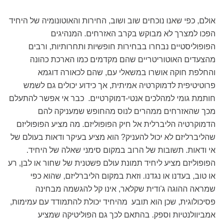
אולם, כפי שאנו נוכחים שוב ושוב, החירות והאוטונומיה של היחיד
הפכו למצרך לא מבוקש בקרב האזרחים. המנהיגים
הפופוליסטיים נבחרו בבחירות חופשיות ותחרותיות, ורבים
מהצעדים האוטוריטריים שהם מקדמים כמו הארכת כהונה
והחלפת חוקה אושרו במשאלי עם, שהם לכאורה דוגמא
פרוטיטיפית לדמוקרטיה אמיתית, אך כידוע יכולים גם לשמש
חותמת גומי למהלכים אנטי-דמוקרטיים. כבר אי אפשר להתעלם
מכך שהאזרחים ממהרים לנוס מהחופש שמעניקה להם
הדמוקרטיה הליברלית אל חיק הפופוליזם. מה מציע הפופוליזם
שהליברליזם לא יכול להעניק? הוא מציע בעיקר ודאות בעולם של
אי ודאות. תשובות של הרוב במקום סימני שאלה של היחיד.
הפופוליזם מציע ליחיד תמונת עולם פשטנית של שחור או לבן, רע
או טוב, בעדנו או נגדנו. וזאת במקום הליברליזם, שהוא כפי
שמראה ההוגה ג'ודית שקלאר, אינו קל להגשמה מבחינה
פסיכולוגית, שכן הוא תובע מהיחיד יכולת להתמודד עם עמימות,
אמביוולנטיות וספק. בהתאם לכך גם הפוליטיקה שמציע