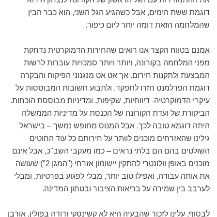
דוגמת ששת הימים, אבל כשהגיע הגל השני, הוא כבר הבין
שהמלחמה הזאת דומה יותר ליום כיפור.
אמנם בטווח הקצר אנו רואים שהחירות הדמוקרטית נדחקת
מפני המלחמה בקורונה, ויותר ויותר סמכויות עוברות לרשות
המבצעת ולתקנות חירום. אך אט אט מנגנוני הפיקוח והבקרה
דוגמת הפרלמנט חזרו לתפקד, ולתבוע תשובות המבוססות על
עיקרי הדמוקרטיה- דיווחיות, שקיפות, ומדיניות מבוססת הוכחות.
הביקורת של ועדת הקורונה של הכנסת על מדיניות הממשלה
היתה דוגמא טובה לכך. אבל המנוס מחופש נמשך – בישראל
גילינו שהאזרחים מוכנים לוותר על חירותם כל עוד החוטים
השולטים בהם הם בלתי נראים – כמו מעקבי השב"כ, אבל אינם
מוכנים באופן וולונטרי להתקין יישומון אזרחי ("המגן 2") שעושה
את אותה עבודה, ואפילו טוב יותר, מבלי לפגוע בפרטיות, ומבלי
לערבב בין שמירה על בריאות הציבור ובטחון המדינה.
לבסוף, עלינו לזכור שהבעיה היא לא קשינסקי ודודה בפולין, אורבן