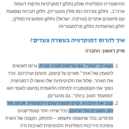
ההיסטוריה הפוליטית שלהן (חלקן דמוקרטיות ותיקות דוגמת
ארה"ב, וחלקן צעירות כמו פולין והונגריה), חלקן חברות שסועות
עם מיעוטים אתניים (טורקיה, ישראל) וחלקן הומוגניות (פולין) ,
חלקן נשיאותיות וחלקן פרלמנטריות.
איך להרוס דמוקרטיה בעשרה צעדים?
פרק ראשון: החברה
מצא לך "אחר", עם עדיפות לאויב מבית.
גרום לאנשים
להאמין שה"אחר" מאיים על קיומם, זהותם וערכיהם. הדר
את האחר, שלול את הלגיטימיות שלו ועשה לו דמוניזציה.
הפוך את הקסנופוביה למחלה הלאומית (מיעוט לאומי הוא
'המועמד הטוב ביותר', גם מהגרים).
קטב את החברה, קדם תמונת עולם דיכוטומית, אנחנו מול
הם, הטובים נגד הרעים.
ככל שיהיו יותר קונפליקטים
פנימיים, ככל שתשסה ותשסע – תתחזק. הקצנה של השיח
והפיכת היריבות הפוליטית הלגיטימית לאויבות ודה