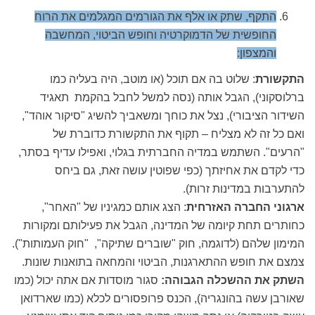
התקף, שתק או אלף את הגורמים המגלמים את הרוח
החופשית של הדמוקרטיה וחופש הביטוי, המחשבה
והמצפון:
התקשורת
:
שלוט בה אם תוכל (או מוטב, היה בעליה כמו
ברלוסקוני), הגבל אותה (נסה למשל לחבל בהקמת תאגיד
השידור הציבורי), נצל את כוחך ומשאביך להשיג "סיקור אוהד",
ואם כל זה לא מצליח – תקוף את התקשורת כדוברת של
"הרעים". השתמש במדיה החברתית בגלוי, ואפילו עדיף בסתר,
כדי לקדם את אחיזתך (כפי שפוטין עושה זאת, גם ביחס
להתערבות במדינות זרות).
ארגוני החברה האזרחית
:
הצג אותם כמגיניו של "האחר",
כחותרים תחת קיומה של המדינה, הגבל את פעילותם ומקורות
המימון שלהם (לדוגמה, חוק "שוברים שתיקה", "חוק העמותות").
צמצם את חופש ההתארגנות, הביטוי והמחאה בתואנות שונות.
השתק את ההשכלה הגבוהה:
סגור מוסדות אם אתה יכול (כמו
שאורבן עשה בהונגריה), הכנס פרופסורים לכלא (כמו שארדואן