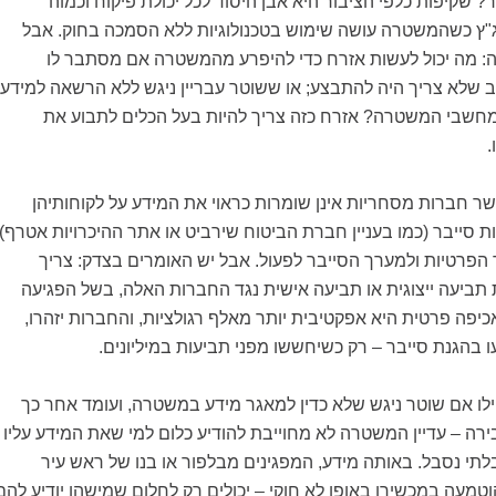
? שקיפות כלפי הציבור היא אבן היסוד לכל יכולת פיקוח וכמוה
ץ כשהמשטרה עושה שימוש בטכנולוגיות ללא הסמכה בחוק. אבל
: מה יכול לעשות אזרח כדי להיפרע מהמשטרה אם מסתבר לו
שלא צריך היה להתבצע; או ששוטר עבריין ניגש ללא הרשאה למידע
מחשבי המשטרה? אזרח כזה צריך להיות בעל הכלים לתבוע את
.
ר חברות מסחריות אינן שומרות כראוי את המידע על לקוחותיהן
 סייבר (כמו בעניין חברת הביטוח שירביט או אתר ההיכרויות אטרף)
 הפרטיות ולמערך הסייבר לפעול. אבל יש האומרים בצדק: צריך
תביעה ייצוגית או תביעה אישית נגד החברות האלה, בשל הפגיעה
כיפה פרטית היא אפקטיבית יותר מאלף רגולציות, והחברות יזהרו,
עו בהגנת סייבר – רק כשיחששו מפני תביעות במיליונים.
לו אם שוטר ניגש שלא כדין למאגר מידע במשטרה, ועומד אחר כך
רה – עדיין המשטרה לא מחוייבת להודיע כלום למי שאת המידע עליו
לתי נסבל. באותה מידע, המפגינים מבלפור או בנו של ראש עיר
וטמעה במכשירו באופן לא חוקי – יכולים רק לחלום שמישהו יודיע להם