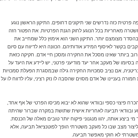
ה פרטית כזה נדרשים שני תיקונים דחופים. התיקון הראשון נוגע
שטרה מאחריות בכל הנוגע לחוק הגנת הפרטיות. את הפטור הזה
הסדר מצומצם יותר. התיקון השני הוא אימוץ כלל שמחייב את
ים בקשר לאיסוף המידע אודותיהם. הכוונה היא לדיווח עם סיום
וב ביותר שאינו מסכל את החקירה ומסכן חיי אדם. חקיקה כזאת
 בסיומו של מעקב אחר יעד מודיעני פרטני, יש ליידע את היעד על
ריטניה, אם נציב סמכויות החקירה גילה שבמסגרת הפעלת סמכויות
ורה בעניינו של אדם מסוים שהסבה לו נזק רציני, עליו לדווח לו על
הכרח פיצוי כספי ובוודאי שהוא לא יבוא מכיסו הפרטי של אף אחד,
ע ובוודאי תביעה לאחריות אישית שתושת במקרה שברור שהיתה
מי ביצע אותה, יהוו מנגנוני פיקוח יותר טובים מאלה של הכנסת.
ה ליצור מצב שבו כל מעקב משטרתי הופך לפוטנציאל תביעה, אלא
שטרתי לא חוקי מאפשר תביעה.