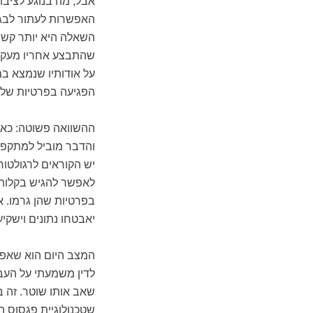
אבל, מה בנוגע לציבור
האפשרות לעתור לבג"
השאלה היא יותר קשה
שהתבצע אחריו מעקב 
על אודותיו שנמצא ב
הפגיעה בפרטיות שלו
ההשוואה פשוטה: כאש
והדבר מוביל למתקפות
יש הקוראים לרגולטור
לאפשר להגיש בקלות 
בפרטיות שהן גרמו. א
יאבטחו נתונים וישקי
המצב היום הוא שאפי
לדין משמעתי על העבי
שאב אותו שוטר. זה ב
שטכנולוגיית פגסוס ה