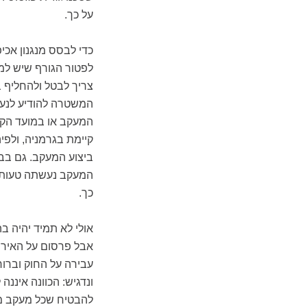
על כך.
כדי לבסס מנגנון אכיפ
לפטור הגורף שיש למ
צריך לבטל ולהחליף ב
המשטרה להודיע לנעקב
המעקב או במועד הקר
קיימת בגרמניה, ולפיה
ביצוע המעקב. גם בב
המעקב נעשתה טעות חמ
כך.
אולי לא תמיד יהיה ב
אבל פרסום על האירו
עבירה על החוק וברור 
ונדגיש: הכוונה איננ
להבטיח שכל מעקב מ