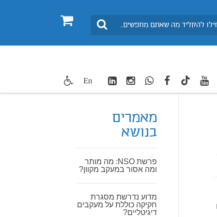
0
חיפוש
LinkedIn
Instagram
WhatsApp
facebook
youtube
twitte
En
TikTok
מאמרים
בנושא
פרשת NSO: מה מותר
ומה אסור במעקב מקוון?
מדוע נדרשת מסגרת
חקיקה כוללת על מעקבים
דיגיטליים?