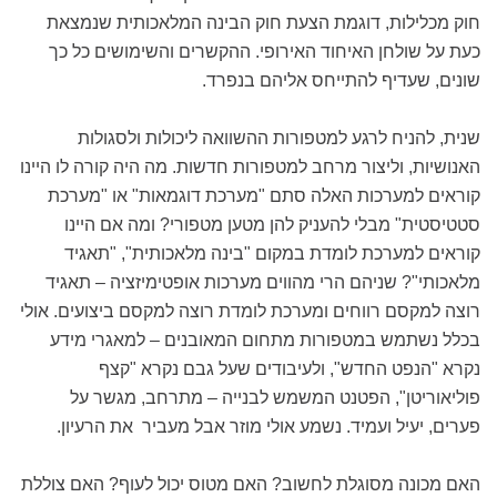
חוק מכלילות, דוגמת הצעת חוק הבינה המלאכותית שנמצאת
כעת על שולחן האיחוד האירופי. ההקשרים והשימושים כל כך
שונים, שעדיף להתייחס אליהם בנפרד.
שנית, להניח לרגע למטפורות ההשוואה ליכולות ולסגולות
האנושיות, וליצור מרחב למטפורות חדשות. מה היה קורה לו היינו
קוראים למערכות האלה סתם "מערכת דוגמאות" או "מערכת
סטטיסטית" מבלי להעניק להן מטען מטפורי? ומה אם היינו
קוראים למערכת לומדת במקום "בינה מלאכותית", "תאגיד
מלאכותי"? שניהם הרי מהווים מערכות אופטימיזציה – תאגיד
רוצה למקסם רווחים ומערכת לומדת רוצה למקסם ביצועים. אולי
בכלל נשתמש במטפורות מתחום המאובנים – למאגרי מידע
נקרא "הנפט החדש", ולעיבודים שעל גבם נקרא "קצף
פוליאוריטן", הפטנט המשמש לבנייה – מתרחב, מגשר על
פערים, יעיל ועמיד. נשמע אולי מוזר אבל מעביר את הרעיון.
האם מכונה מסוגלת לחשוב? האם מטוס יכול לעוף? האם צוללת