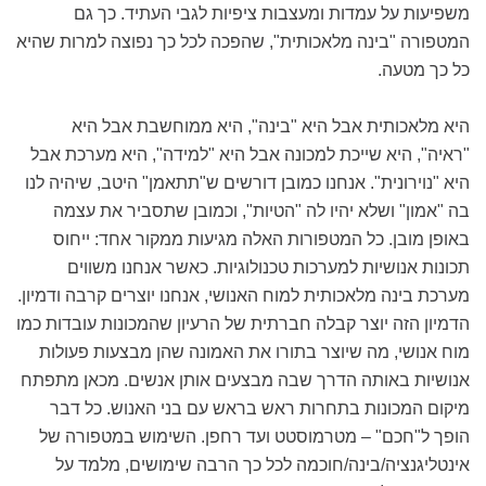
משפיעות על עמדות ומעצבות ציפיות לגבי העתיד. כך גם
המטפורה "בינה מלאכותית", שהפכה לכל כך נפוצה למרות שהיא
כל כך מטעה.
היא מלאכותית אבל היא "בינה", היא ממוחשבת אבל היא
"ראיה", היא שייכת למכונה אבל היא "למידה", היא מערכת אבל
היא "נוירונית". אנחנו כמובן דורשים ש"תתאמן" היטב, שיהיה לנו
בה "אמון" ושלא יהיו לה "הטיות", וכמובן שתסביר את עצמה
באופן מובן. כל המטפורות האלה מגיעות ממקור אחד: ייחוס
תכונות אנושיות למערכות טכנולוגיות. כאשר אנחנו משווים
מערכת בינה מלאכותית למוח האנושי, אנחנו יוצרים קרבה ודמיון.
הדמיון הזה יוצר קבלה חברתית של הרעיון שהמכונות עובדות כמו
מוח אנושי, מה שיוצר בתורו את האמונה שהן מבצעות פעולות
אנושיות באותה הדרך שבה מבצעים אותן אנשים. מכאן מתפתח
מיקום המכונות בתחרות ראש בראש עם בני האנוש. כל דבר
הופך ל"חכם" – מטרמוסטט ועד רחפן. השימוש במטפורה של
אינטליגנציה/בינה/חוכמה לכל כך הרבה שימושים, מלמד על