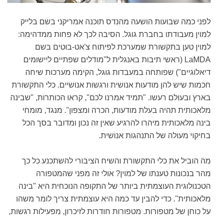
לפני כמה שבועות הושעה מהנדס תוכנה אמריקני בשם בלייק
למוין מעבודתו בחברת גוגל. הסיבה לכך לא פחות ממדהימה:
למוין טען בתקשורת שמערכת לפיתוח צ'אט-בוטים בשם
LaMDA (ראשי תיבות באנגלית ל"מודלים שפתיים ליישומים
דיאלוגיים") שפותחה במעבדות גוגל, הקימה מערכות שיחה
חכמות שיש להן מודעות אנושית ורגשות אנושיים. כלי התקשורת
בארץ ובעולם רעשו. "תמיד אמרנו לכם", קראו הכותרות, "שבינה
מלאכותית תהיה בעלת מודעות, הכרה ומצפון". מנגד, מומחי
בינה מלאכותית מיהרו להרגיע שאין זה נכון ומדובר בסך הכל
בחיקוי מעולה של התנהגות אנושית.
מה הוביל את כלי התקשורת והשיח הציבורי להשתכנע כל כך
מהר בנכונות טענתו של למוין? אולי זה מפני שהמטפורה
הטכנולוגית העוצמתית ביותר של התקופה הנוכחית היא "בינה
מלאכותית". כדי להבין עד כמה היא עוצמתית צריך לומר משהו
על כוחן של מטפורות. מטפורות חודרות לזיכרון, מפעילות רגשות,