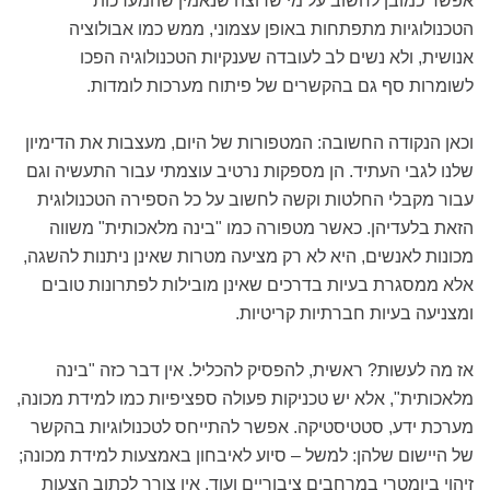
אפשר כמובן לחשוב על מי שרוצה שנאמין שהמערכות
הטכנולוגיות מתפתחות באופן עצמוני, ממש כמו אבולוציה
אנושית, ולא נשים לב לעובדה שענקיות הטכנולוגיה הפכו
לשומרות סף גם בהקשרים של פיתוח מערכות לומדות.
וכאן הנקודה החשובה: המטפורות של היום, מעצבות את הדימיון
שלנו לגבי העתיד. הן מספקות נרטיב עוצמתי עבור התעשיה וגם
עבור מקבלי החלטות וקשה לחשוב על כל הספירה הטכנולוגית
הזאת בלעדיהן. כאשר מטפורה כמו "בינה מלאכותית" משווה
מכונות לאנשים, היא לא רק מציעה מטרות שאינן ניתנות להשגה,
אלא ממסגרת בעיות בדרכים שאינן מובילות לפתרונות טובים
ומצניעה בעיות חברתיות קריטיות.
אז מה לעשות? ראשית, להפסיק להכליל. אין דבר כזה "בינה
מלאכותית", אלא יש טכניקות פעולה ספציפיות כמו למידת מכונה,
מערכת ידע, סטטיסטיקה. אפשר להתייחס לטכנולוגיות בהקשר
של היישום שלהן: למשל – סיוע לאיבחון באמצעות למידת מכונה;
זיהוי ביומטרי במרחבים ציבוריים ועוד. אין צורך לכתוב הצעות