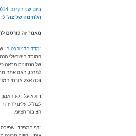
ביום שני הקרוב, 20.10.2014, יתקיים במכון שולחן עגול שבמרכזו דיון בשאלת
הלחימה של צה"ל: 
מאמר זה פורסם לראשונה
"
מדד הדמוקרטיה
" ש
המוסד הישראלי הנהנה
של הנתונים מראה כי 
למרכז, האם אתה מחש
זוכה אצל אזרחי המדי
דווקא על רקע האמון ה
לצה"ל. עלינו להיזהר
הציבור הציוני.
"דף המפקד" שפירסם 
איתן", היווה חריגה 