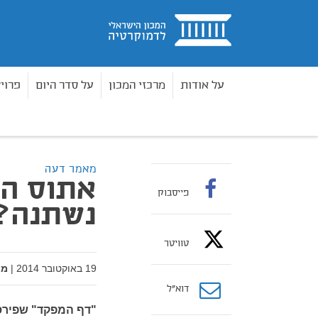
בית
על אודות
מרכזי המכון
על סדר היום
פרוי
מאמרים
אתוס הלחימה של צה"ל – מה נשתנה?
בית
מאמר דעה
אתוס הל
פייסבוק
נשתנה?
טוויטר
19 באוקטובר 2014
|
מא
דוא”ל
"דף המפקד" שפירסם