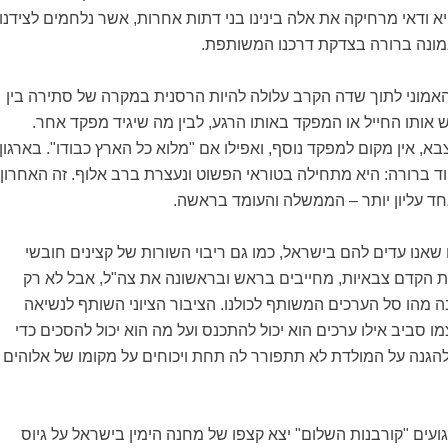
יא ודאי מרחיקה את אלה בינינו בני דתות אחרות, אשר נלחמים לצידנו
ונה ברורה בצדקת דרכנו המשותפת.
אמוני לתוך שדה הקרב עלולה להיות הרסנית במקרה של סתירה בין
 אותו החייל או המפקד באותו הרגע, לבין מה שיגיד מפקד אחר.
בא, אין מקום למפקד נוסף, ואפילו אם "מלוא כל הארץ כבודו". בארגון
ד ברורה: היא מתחילה בטוראי הפשוט ונעצרת ברב אלוף. זה האחרון
אחד עליון יותר – הממשלה והעומד בראשה.
 שאנו עדים להם בישראל, כמו גם ריבוי השורות של קצינים חובשי
ות הקדם צבאיות, מחייבים בראש ובראשונה את צה"ל, אבל לא רק
 מהו סל הערכים המשותף לכולנו. הציבור הציוני השותף לנשיאה
ו סביב אילו ערכים הוא יכול להתכנס ועל מה הוא יכול להסכים כדי
גנה על המולדת לא תתפורר לה תחת ויכוחים על מקומו של אלוהים
גועים "קורבנות השלום" יצא קצפו של מחנה הימין בישראל על גיוס