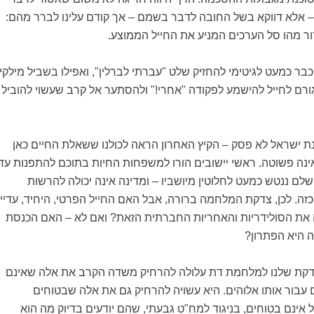
– אלא דווקא בשל החובה לדבר בשמם – אך קודם עלינו לברר מהם:
2014, שבה כבר כמעט לגיטימי להחזיק שלט "עברתי לברלין", ואפילו בשביל מילקי,
ורם לחייל להישמע לפקודה "אחרי!" ולהסתער אל קרב שעשוי להוביל
נת ישראל לא פסק – הקיץ האחרון הראה לכולנו ששאלת החיים כאן
ינה פשוטה. ראשי יישובים הורו למשפחות החיות בתוכם להתפנות עד
שלם ננטש כמעט לחלוטין מיושביו – ומדינה אינה יכולה להרשות
ה. לכן, צדקת המלחמה ברורה, אבל האם החייל הפרטי, היחיד, עדיין
את הסולידריות והאחריות החברתית הזאת? ואם לא – האם הכנסת
ה היא הפתרון?
קת שלנו למלחמת דת עלולה להרחיק משדה הקרב את אלה שאינם
עבור אותו אלוהים. היא עשויה להרחיק גם את אלה שבטוחים
אינם בטוחים, בניגוד למח"ט גבעתי, שהם יודעים בדיוק מה הוא