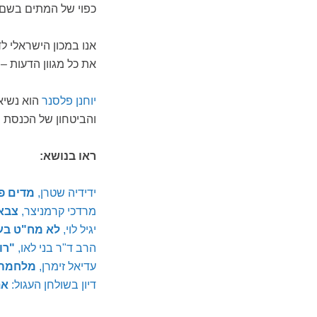
כפוי של המתים בשם א
אנו במכון הישראלי ל
את כל מגוון הדעות – 
יוחנן פלסנר
הוא נשיא
והביטחון של הכנסת בין השני
ראו בנושא:
ידידיה שטרן,
מדים פ
מרדכי קרמניצר,
צבא
יגיל לוי,
לא מח"ט בע
הרב ד"ר בני לאו,
"רו
עדיאל זימרן,
מלחמה 
דיון בשולחן העגול:
את