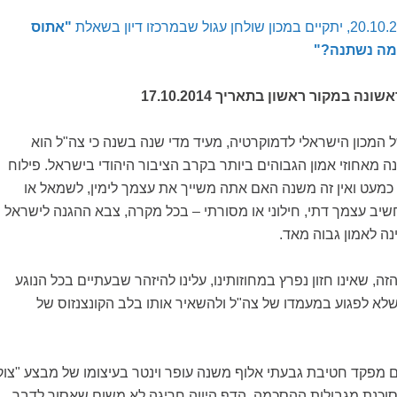
"אתוס
מה נשתנה?"
 במקור ראשון בתאריך 17.10.2014
ל המכון הישראלי לדמוקרטיה, מעיד מדי שנה בשנה כי צה"ל הוא
 מאחוזי אמון הגבוהים ביותר בקרב הציבור היהודי בישראל. פילוח
כמעט ואין זה משנה האם אתה משייך את עצמך לימין, לשמאל או
יב עצמך דתי, חילוני או מסורתי – בכל מקרה, צבא ההגנה לישראל
נה לאמון גבוה מאד.
זה, שאינו חזון נפרץ במחוזותינו, עלינו להיזהר שבעתיים בכל הנוגע
 שלא לפגוע במעמדו של צה"ל ולהשאיר אותו בלב הקונצנזוס של
מפקד חטיבת גבעתי אלוף משנה עופר וינטר בעיצומו של מבצע "צוק
מסוכנת מגבולות ההסכמה. הדף היווה חריגה לא משום שאסור לדבר