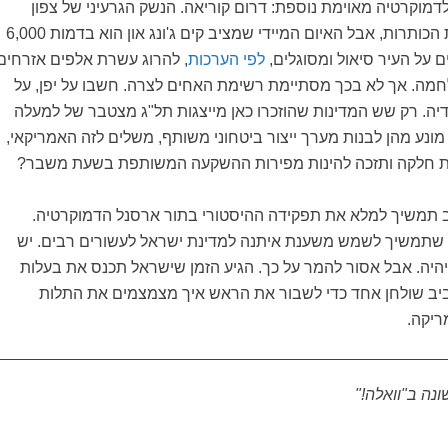
מוקרטיה מאוימת נוספת: דרום קוריאה. הנשק הגרעיני של צפון
קוריאה גורף לרוב את הכותרות, אבל האיום המיידי שמציב קים ג'ונג און הוא בדמות 6,000
ם על העיר סיאול ומסוגלים,
לפי הערכות
, להרוג עשרת אלפים אזרחים
ה. אך לא בכך מסתיימת רשימת האחים לצרה. חשבו על יפן, על
עודיה. רק שש המדינות שהוזכרו כאן מייצגות תל"ג מצטבר של למעלה
 מה מונע מהן לבנות מערך ייצור ביטחוני משותף, משלים לזה האמריקאי,
ת חלקה ותזכה להינות מפירות ההשקעה המשותפת בשעת משבר?
 תמשיך למלא את תפקידה ההיסטורי בתור ארסנל הדמוקרטיה.
 שתמשיך לשמש משענת איתנה למדינת ישראל לעשורים רבים. יש
היה. אבל אסור להמר על כך. הגיע הזמן שישראל תכנס את בעלות
יב שולחן אחד כדי לשבור את הראש איך מצמצמים את התלות
יקה.
ה ב"וואלה!"