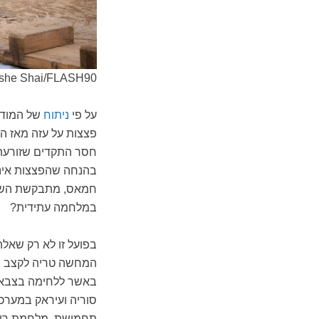
oshe Shai/FLASH90
על פי
ניתוח
חסר התקדים שזורעת 
בהנחה שהפצצות אינט
חמאס, מתבקשת השאלה
במלחמה עתידית?
בפועל זו לא רק שאלה
המחשה טריה לקצב ה
באשר ללחימה בצבאות ט
סוריה ועיראק במערכ
תחמושת. מלחמת רוסי