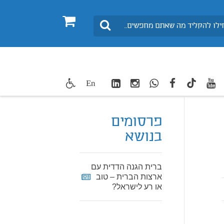
0
חיפוש
LinkedIn
Instagram
WhatsApp
facebook
youtube
twitte
En
TikTok
פרסומים
בנושא
ברית הגנה הדדית עם
ארצות הברית – טוב
או רע לישראל?