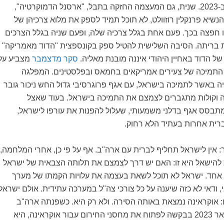
תחת נשיא דמוקרטי ב-2023. שנית, גם המעצמה החזקה בתבל, "ארסנל הדמוקרטיה",
נשיא פרנקלין רוזוולט, לא תוכל תמיד לספק את מלוא צרכיהן של
חפצה בכך. פעם אחת בגלל צרכיה שלה, ופעם שניה בגלל הצרכים
בריתה. הסיבה השלישית להטיל ספק בקונספצית "הדוד מאמריקה"
 הדוד באחיין היהודי איננה מובנת מאליה.
סקר מדצמבר
מצביע על
 התמיכה של צעירים אמריקאים בחמאס ובפלסטינים. המפלגה
ה באשר לתמיכה בישראל, עם אגף פרוגרסיבי גדול החש ניכור גובר
תה וקולות מתגברים לצמצם את התמיכה בישראל. בעוד שאצל
מתבסס אגף בדלני משמעותי, שעלול להפנות את עורפו לישראל,
ברית אחרות בעתיד הלא רחוק.
 אין לישראל תחליף לברית עם ארה"ב. אף על פי כן, אחרי המלחמה,
 להישאל היא זו: האם יש דרך לצמצם את תלותה הצבאית של ישראל
 אחד. ישראל לא תוכל לשאת בעצמה את עלויות הקמתו של מערך
 ודאי לא כזה שיענה על כל צורכי צה"ל במערכה עתידית. אולם ישראל
ו: אוקראינה נמצאת באותה הסירה. ולא רק היא. כשפנתה ארה"ב
לממשלת ישראל בינואר 2023 בבקשה לפתוח את מחסני החירום עבור אוקראינה, היא