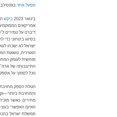
מפעל אחד
בפנסילבני
בינואר 2023
ביקש
אמריקאים הממוקמים 
דיברנו על טמירים ל"כ
בסיווג ביטחוני כדי
ישראל לא ישכחו לע
האווירית, נושאות המ
מוחשית לעומק המחוי
התייצבותה של ארה"ב 
נוכל לסמוך על אספק
הטלת הספק מחויבת מ
והמחויבת ביותר—וקשה
מחירים. כאשר מזכיר
האיום האפשרי בעציר