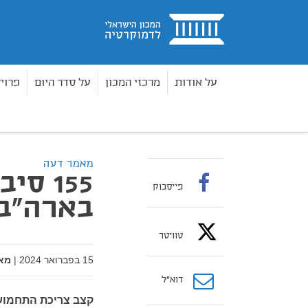
בית
על אודות
מרכזי המכון
על סדר היום
פרוי
מאמרים
155 סיבות להקטין את התלות בארה"ב
בית
מאמר דעה
155 ס
פייסבוק
בארה"ב
טוויטר
15 בפברואר 2024
|
מא
דוא”ל
קצב צריכת התחמוש