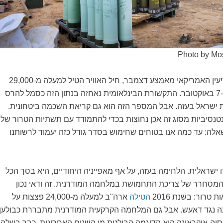
Photo by M
של המודיעין האמריקאי מאמצע דצמבר, חיל האוויר הטיל למעלה מ-29,000
פצצות על עזה מאז ה-7 באוקטובר. התקשורת הבינלאומית נאחזה בנתון הזה כסמל להרס
ישראל בעזה. אבל המספר הזה הוא גם קריאת השכמה ביטחונית.
נסיביות מסוג זה אכן נחוצות בכדי להתמודד עם תשתיות הטרור של
: עד כמה אנו בטוחים שחימוש בסדר גודל כזה יעמוד לרשותנו
 ישראלית. הלחימה בעזה, על אף מאפייניה היחודיים, היא בסך הכל
מסחרר של צריכת התחמושת במלחמה המודרנית. זה ודאי נכון
רור: בשנת 2016
הטילה
ארה"ב למעלה מ-24,000 פצצות על
ה נגד דאעש. אבל גם המלחמה הקרקעית המודרנית מתבררת כבולען
ה-אוקראינה היא הדוגמה הבולטת מן השנים האחרונות. כבר בשלהי