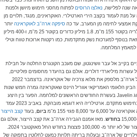
נאלצו הרוסים
לפתוח מחסני חימוש מיושן ולפנות
 על מנת לעמוד בקצב הירי הארטילרי. האוקראינים, מנגד, תלויים מן
ת אמצעי לחימה מן המערב. עד כה
סיפקה ארה"ב לאוקראינה
יותר
מ-2 מיליון פגזי ארטילריה בקוטר 155 מ"מ, 1.8 מיליון כדורים בקוטר 25 מ"מ, ו-400 מיליון
. זאת בנוסף למערכות נשק מתקדמות, כמו רקטות ארוכות טווח וטילי
ות למאמץ המלחמה.
יים בקייב אל עבר וושינגטון, שם מעכב הקונגרס החלטה על חבילת
 עשרות מיליארדי דולרים. אולם גם בהיעדר מחסומים פוליטיים,
ארה"ב מלספק את מלוא צרכיה של אוקראינה. בדצמבר 2022
ביון הלאומי האמריקאי אווריל היינס שאוקראינה גמרה חמש שנות
ייצור של טילי נ"ט מסוג Javelin בעשרת החודשים הראשונים למלחמה. הפער בין היצע
לביקוש לא מתמצה בחימוש מתקדם. ארטילריה היא דוגמא מובהקת. באביב 2023 עמד
6 עד 8,000 פגזי 155 מ"מ
ביום
, בעוד
קצב הייצור
בחודש
. מאז אמנם הגבירה ארה"ב את קצב הייצור, אולם גם
כך הצפי הוא לקצב ייצור של לא יותר מ- 100,000 פצצות בחודש החל מאוקטובר 2024.
לריים של ארה"ב ובעלות בריתה תלויות כמעט לחלוטין בתפוקה של