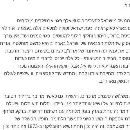
ה.
הממשל מישראל להעביר כ-300 אלף פגזי ארטילריה מימ"חים
בארץ לאוקראינה. כעת ישראל זקוקה למלאים אלה בעצמה. ועוד לא
יפת ברזל", חימוש וחלקי חילוף למטוסים, פגזי טנקים ועוד. אין צורך
 להסיק שהתלות הצבאית של ישראל בארה"ב היא כמעט מוחלטת. אזרחי
ולם את עמידתה האיתנה של ארה"ב לצידם בשעתם הקשה. הרכבת
טוסים, הביקור הנשיאותי—כל אלה ייכנסו לדברי הימים כעדות
בות האמריקאית לישראל. אבל דווקא ההקלה העצומה נוכח
לצדנו מחייבת אותנו לבחון מחדש עוד קונספציה, זו שלפיה לעולם
ת נשק מארה"ב.
שלושה טעמים מרכזיים. ראשית, גם כאשר מדובר בידידה הטובה
 לחשוב על נשיא אוהד יותר מג'ו ביידן—תלות היא תלות. ויש לה
 המדינה נוחת בארץ בזמן מלחמה עם רשימת דרישות, ברקע מרחף
ת אספקת חימוש החיוני להמשך הלחימה. חופש הפעולה של
ממשלת ישראל בהכרח מצטמצם. זה היה נכון תחת נשיא רפובליקני ב-1973 וזה נותר נכון