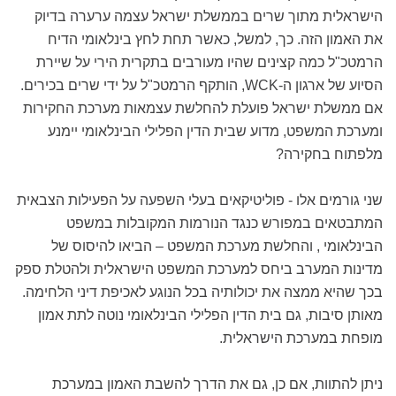
הישראלית מתוך שרים בממשלת ישראל עצמה ערערה בדיוק
את האמון הזה. כך, למשל, כאשר תחת לחץ בינלאומי הדיח
הרמטכ"ל כמה קצינים שהיו מעורבים בתקרית הירי על שיירת
הסיוע של ארגון ה-
WCK
, הותקף הרמטכ"ל על ידי שרים בכירים.
אם ממשלת ישראל פועלת להחלשת עצמאות מערכת החקירות
ומערכת המשפט, מדוע שבית הדין הפלילי הבינלאומי יימנע
מלפתוח בחקירה?
שני גורמים אלו - פוליטיקאים בעלי השפעה על הפעילות הצבאית
המתבטאים במפורש כנגד הנורמות המקובלות במשפט
הבינלאומי , והחלשת מערכת המשפט – הביאו להיסוס של
מדינות המערב ביחס למערכת המשפט הישראלית ולהטלת ספק
בכך שהיא ממצה את יכולותיה בכל הנוגע לאכיפת דיני הלחימה.
מאותן סיבות, גם בית הדין הפלילי הבינלאומי נוטה לתת אמון
מופחת במערכת הישראלית.
ניתן להתוות, אם כן, גם את הדרך להשבת האמון במערכת