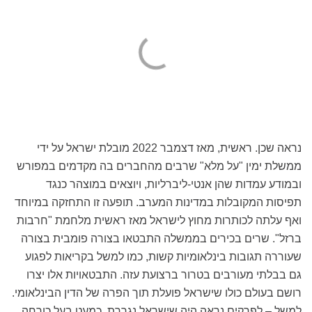
נראה שכן. ראשית, מאז דצמבר 2022 מובלת ישראל על ידי
ממשלת ימין "על מלא" שרבים מהחברים בה מקדמים במפורש
ובמודע עמדות שהן אנטי-ליברליות, ויוצאים במוצהר כנגד
תפיסות המקובלות במדינות המערב. תופעה זו התחזקה במיוחד
ואף עלתה לכותרות מחוץ לישראל מאז ראשית מלחמת "חרבות
ברזל". שרים בכירים בממשלה התבטאו בצורה פומבית בצורה
שעוררה תגובות בינלאומיות קשות, כמו למשל בקריאות לפגוע
גם בבלתי מעורבים בטרור ברצועת עזה. התבטאויות אלו יצרו
רושם בעולם כולו שישראל פועלת תוך הפרה של הדין הבינלאומי.
למשל – לפרקים נראה היה שישראל נגררת, כמעט בעל כורחה,