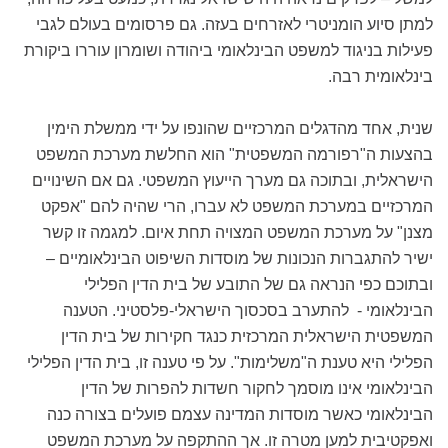
למתן סיוע הומניטרי לאזרחים בעזה. גם פרסומים בעולם לגבי
פעילות בניגוד למשפט הבינלאומי ביהודה ושומרון עוררו ביקורת
בינלאומית רבה.
שנית, אחד מהדגלים המרכזיים שהונפו על ידי ממשלת הימין
בהצעות ה"רפורמה המשפטית" הוא החלשת מערכת המשפט
הישראלית, ובתוכה גם מערך הייעוץ המשפטי. גם אם השינויים
המרכזיים במערכת המשפט לא עברו, הרי שהיה להם "אפקט
מצנן" על מערכת המשפט המצויה תחת איום. למגמה זו קשר
ישיר להתגברות הנכונות של מוסדות השיפוט הבינלאומיים –
ובתוכם כפי הנראה גם של התובע של בית הדין הפלילי
הבינלאומי - להתערב בסכסוך הישראלי-פלסטיני. הטענה
המשפטית הישראלית המרכזית כנגד חקירות של בית הדין
הפלילי היא טענת ה"משלימות". על פי טענה זו, בית הדין הפלילי
הבינלאומי אינו מוסמך לחקור חשדות להפרות של הדין
הבינלאומי כאשר מוסדות המדינה עצמם פועלים בצורה כנה
ואפקטיבית למען מטרה זו. אך ההתקפה על מערכת המשפט