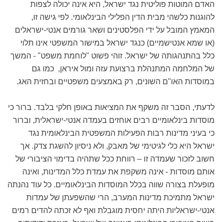
האדם המוטות פוליטית נגד ישראל, היא אינה יכולה לצפות
להוגנות כלשהי מבית הדין הפלילי הבינלאומי. לפי גישה זו,
המאמץ המובל על ידי הפלסטינים ושאר גורמים אנטי-ישראלים
(או שמא אנטישמיים) כנגד ישראל במישור המשפטי אינו תלוי
כלל בהתנהגותה של ישראל. זוהי פשוט "לוחמת משפט" - המשך
של המלחמה המתנהלת ברצועת עזה ומול איראן, כמו גם
במוסדות האו"ם השונים, רק באמצעים משפטיים ובחזית האג.
לדעתי, הסבר זה משקף את המציאות באופן חלקי בלבד. ברור כי
מוסדות בינלאומיים רבים אוחזים בעמדה אנטי-ישראלית, וברור
כי בעיני מדינות רבות הפעילות המשפטית הבינלאומית נגד
ישראל היא כלי לגיטימי של מאבק, ולא ניסיון להשגת צדק. אך
חשוב לזכור שעמדה זו – רווחת ככל שתהיה בדימוי הציבורי של
אותם מוסדות - אינה משקפת את עמדת כלל המדינות, ואינה
מופעלת בצורה שווה בכלל המוסדות הבינלאומיים. כל עוד נהנתה
ישראל מתמיכת מדינות המערב, הרי שהשפעתן של עמדות
אנטי-ישראליות היתה יחסית מוגבלת ואף לא זכתה להדים רמים