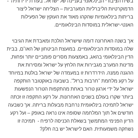
בשיח הציבורי הבינלאומי בעניינה של ישראל. בעזרת ידידותיה -
הדמוקרטיות הליברליות המערביות – הצליחה ישראל ליצור
בריתות בינלאומיות שהקהו מאוד את העוקץ של הפעילות
האנטי-ישראלית במוסדות הבינלאומיים.
אך בשנה האחרונה דומה שישראל הולכת ומאבדת את הגיבוי
שלה במוסדות הבינלאומיים. במועצת הביטחון של האו"ם, בבית
הדין הבינלאומי בהאג, באמצעות מסרים פומביים יותר ופחות,
מדינות המערב מגבירות את הלחץ על ישראל ומסירות את
ההגנה ממנה. הידרדרות זו במעמדה של ישראל בולטת במיוחד
על רקע מלחמת "חרבות ברזל". בשבעה באוקטובר הותקפה
ישראל על ידי ארגון טרור באחת מהתקפות הטרור הנפשעות
ביותר שקרו בעולם בשנים האחרונות. על רקע התקפה זו זכתה
ישראל לתמיכה בינלאומית נרחבת מבעלות בריתה. אך כשבעה
חודשים אל תוך המלחמה שסופה אינו נראה באופק – ועל רקע
הדיון הפנימי המתמשך בשאלת הכניסה לרפיח - תמיכה זו
נשחקה משמעותית. האם לישראל יש בה חלק?