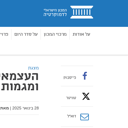
בית
על אודות
מרכזי המכון
על סדר היום
פרוי
מאמרים
העצמאים בישראל: תמונת מצב ומגמות
בית
מצגת
העצמאים
פייסבוק
ומגמות
טוויטר
28 בינואר 2025
|
מאת:
דוא”ל