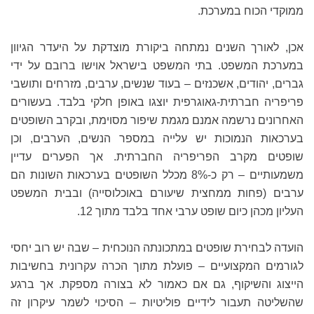
ממוקדי הכוח במערכת.
אכן, לאורך השנים נמתחה ביקורת מוצדקת על היעדר הגיוון
במערכת המשפט. בתי המשפט בישראל אוישו ברובם על ידי
גברים, יהודים, אשכנזים – בעוד שנשים, ערבים, מזרחים ותושבי
פריפריה חברתית-גאוגרפית יוצגו באופן חלקי בלבד. בעשורים
האחרונים נרשמה אמנם מגמת שיפור מסוימת, ובקרב השופטים
בערכאות הנמוכות יש עלייה במספר הנשים, הערבים, וכן
שופטים מקרב הפריפריה החברתית. אך הפערים עדיין
משמעותיים – רק כ-8% מכלל השופטים בערכאות השונות הם
ערבים (פחות ממחצית שיעורם באוכלוסייה) ובבית המשפט
העליון מכהן כיום שופט ערבי אחד בלבד מתוך 12.
הועדה לבחירת שופטים במתכונתה הנוכחית – שבה יש רוב יחסי
לגורמים המקצועיים – פועלת מתוך הכרה עקרונית בחשיבות
הייצוג והשיקוף, גם אם כאמור לא בצורה מספקת. אך ברגע
שהשליטה תעבור לידיים פוליטיות – הסיכוי לשמר עיקרון זה