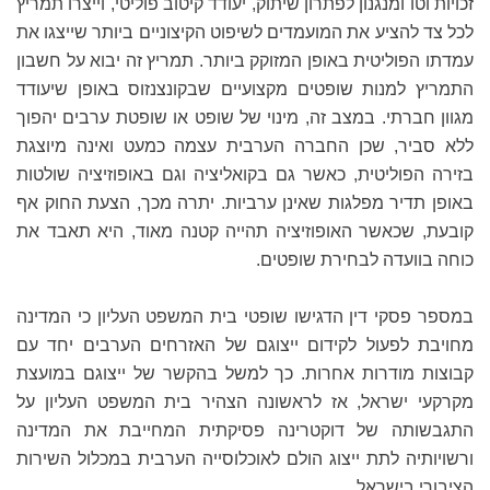
זכויות וטו ומנגנון לפתרון שיתוק, יעודד קיטוב פוליטי, וייצרו תמריץ
לכל צד להציע את המועמדים לשיפוט הקיצוניים ביותר שייצגו את
עמדתו הפוליטית באופן המזוקק ביותר. תמריץ זה יבוא על חשבון
התמריץ למנות שופטים מקצועיים שבקונצנזוס באופן שיעודד
מגוון חברתי. במצב זה, מינוי של שופט או שופטת ערבים יהפוך
ללא סביר, שכן החברה הערבית עצמה כמעט ואינה מיוצגת
בזירה הפוליטית, כאשר גם בקואליציה וגם באופוזיציה שולטות
באופן תדיר מפלגות שאינן ערביות. יתרה מכך, הצעת החוק אף
קובעת, שכאשר האופוזיציה תהייה קטנה מאוד, היא תאבד את
כוחה בוועדה לבחירת שופטים.
במספר פסקי דין הדגישו שופטי בית המשפט העליון כי המדינה
מחויבת לפעול לקידום ייצוגם של האזרחים הערבים יחד עם
קבוצות מודרות אחרות. כך למשל בהקשר של ייצוגם במועצת
מקרקעי ישראל, אז לראשונה הצהיר בית המשפט העליון על
התגבשותה של דוקטרינה פסיקתית המחייבת את המדינה
ורשויותיה לתת ייצוג הולם לאוכלוסייה הערבית במכלול השירות
הציבורי בישראל.