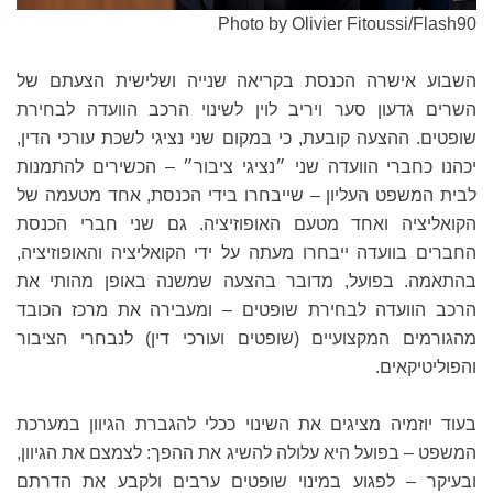
Photo by Olivier Fitoussi/Flash90
השבוע אישרה הכנסת בקריאה שנייה ושלישית הצעתם של
השרים גדעון סער ויריב לוין לשינוי הרכב הוועדה לבחירת
שופטים. ההצעה קובעת, כי במקום שני נציגי לשכת עורכי הדין,
יכהנו כחברי הוועדה שני ״נציגי ציבור״ – הכשירים להתמנות
לבית המשפט העליון – שייבחרו בידי הכנסת, אחד מטעמה של
הקואליציה ואחד מטעם האופוזיציה. גם שני חברי הכנסת
החברים בוועדה ייבחרו מעתה על ידי הקואליציה והאופוזיציה,
בהתאמה. בפועל, מדובר בהצעה שמשנה באופן מהותי את
הרכב הוועדה לבחירת שופטים – ומעבירה את מרכז הכובד
מהגורמים המקצועיים (שופטים ועורכי דין) לנבחרי הציבור
והפוליטיקאים.
בעוד יוזמיה מציגים את השינוי ככלי להגברת הגיוון במערכת
המשפט – בפועל היא עלולה להשיג את ההפך: לצמצם את הגיוון,
ובעיקר – לפגוע במינוי שופטים ערבים ולקבע את הדרתם