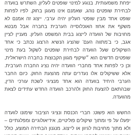
יפחת משמעותית. בנוגע למינוי שופטים לעליון, השתרש בוועדה
לבחירת שופטים נוהג, שאמנם אינו מעוגן בחוק, לפיו לפחות
שופט אחד מבין שופטי העליון יהיה ערבי. ייצוג זה אמנם לא
משקף את אחוז האוכלוסייה הערבית בחברה אבל מבטא
מחויבות של הוועדה לייצוג בבית המשפט העליון. מעניין לציין
אגב, כי ב'מתווה העם' שהציג הנשיא הרצוג נכתב כי אחד
השיקולים שעל הוועדה לבחירת שופטים לשקול בעת מינוי
שופטים חדשים הוא ״שיקוף מגוון הקבוצות בחברה הישראלית,
וכן כי לפחות אחד מחברי הוועדה יהיה נציג החברה הערבית.
אלא ששיקולים אלו נעדרים עתה מהצעת החוק. כיום החבר
הערבי היחיד בוועדה הוא אחד מנציגי לשכת עורכי הדין,
שבהתאם להצעת החוק ולהרכב הוועדה החדש עתידים לצאת
מהוועדה.
החשש הוא פשוט: חברי הכנסת ונציגי הציבור שימונו לוועדה
יפעלו על פי ומתוך שיקולים פוליטיים, אידיאולוגיים ומפלגתיים –
ולא מתוך מחויבות לגיוון או לייצוג. מנגנון הבחירה המוצע, כולל