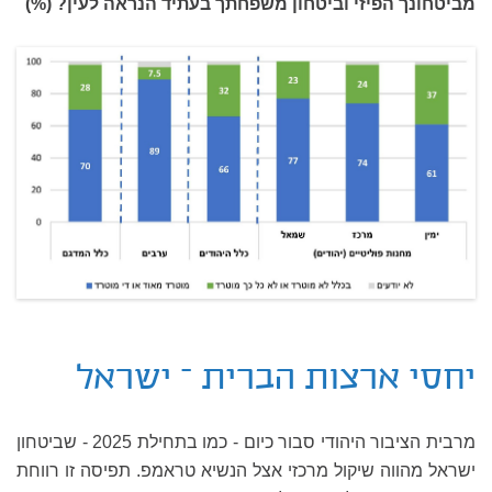
מביטחונך הפיזי וביטחון משפחתך בעתיד הנראה לעין? (%)
יחסי ארצות הברית – ישראל
מרבית הציבור היהודי סבור כיום - כמו בתחילת 2025 - שביטחון
ישראל מהווה שיקול מרכזי אצל הנשיא טראמפ. תפיסה זו רווחת