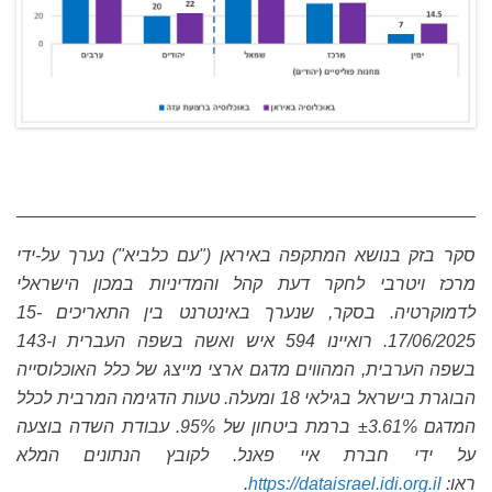
סקר בזק בנושא המתקפה באיראן ("עם כלביא") נערך על-ידי
מרכז ויטרבי לחקר דעת קהל והמדיניות במכון הישראלי
לדמוקרטיה. בסקר, שנערך באינטרנט בין התאריכים 15-
17/06/2025. רואיינו 594 איש ואשה בשפה העברית ו-143
בשפה הערבית, המהווים מדגם ארצי מייצג של כלל האוכלוסייה
הבוגרת בישראל בגילאי 18 ומעלה. טעות הדגימה המרבית לכלל
המדגם ±3.61% ברמת ביטחון של 95%. עבודת השדה בוצעה
על ידי חברת איי פאנל. לקובץ הנתונים המלא
ראו:
https://dataisrael.idi.org.il
.