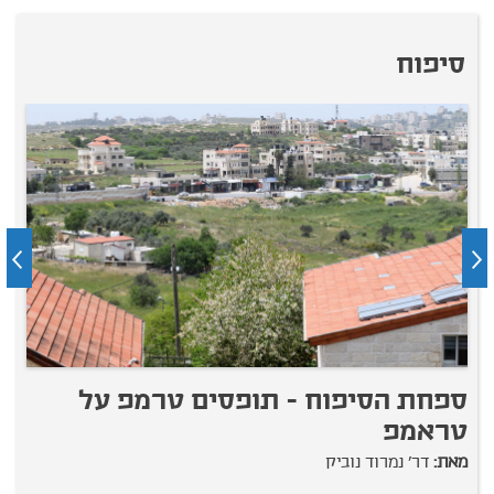
סיפוח
ספחת הסיפוח - תופסים טרמפ על
ה
טראמפ
ו
מאת:
דר' נמרוד נוביק
מ