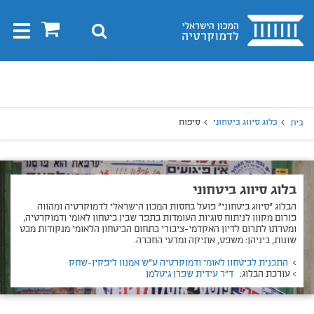
בית
0
חיפוש
Toggle
gation
יפוש
חיפוש
בלוג סיווג ביטחוני
סיפוח
בית
בלוג סיווג ביטחוני
הבלוג ״סיווג ביטחוני״ פועל בחסות המכון הישראלי לדמוקרטיה ומהווה
פורום מקוון לניתוח סוגיות העומדות בתפר שבין ביטחון לאומי ודמוקרטיה,
ומטרתו לתרום לדיון האקדמי-ציבורי בתחום הביטחון הלאומי מנקודות מבט
שונות, ביניהן: משפט, אתיקה ומדעי החברה.
>
התכנית לביטחון לאומי ודמוקרטיה ע"ש אמנון ליפקין-שחק
> עורכת הבלוג:
ד"ר עידית שפרן גיטלמן