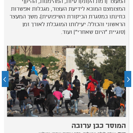
המעצר (רמת הקונקרטיות, המהימנות, ההיקף
המצומצם המובא לידיעת העצור, מגבלות אפשרות
בחינתו במסגרת הביקורת השיפוטית); משך המעצר
הראשוני והכולל; יעילותו המוגבלת לאורך זמן
(סוגיית "היום שאחרי") ועוד.
המוסר כבן ערובה
כ