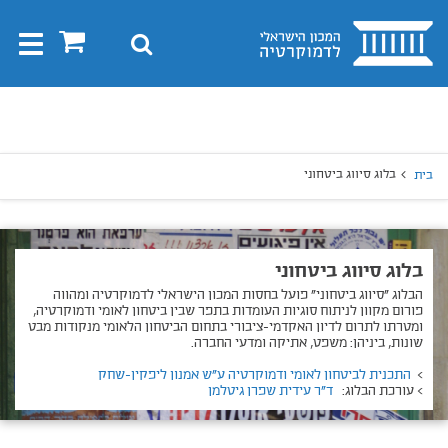
בית
0
חיפוש
Toggle
gation
יפוש
חיפוש
בלוג סיווג ביטחוני
בית
בלוג סיווג ביטחוני
הבלוג ״סיווג ביטחוני״ פועל בחסות המכון הישראלי לדמוקרטיה ומהווה
פורום מקוון לניתוח סוגיות העומדות בתפר שבין ביטחון לאומי ודמוקרטיה,
ומטרתו לתרום לדיון האקדמי-ציבורי בתחום הביטחון הלאומי מנקודות מבט
שונות, ביניהן: משפט, אתיקה ומדעי החברה.
>
התכנית לביטחון לאומי ודמוקרטיה ע"ש אמנון ליפקין-שחק
> עורכת הבלוג:
ד"ר עידית שפרן גיטלמן