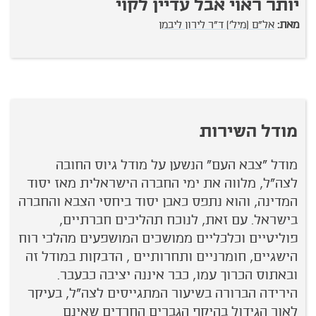
יותר ראוי אבל עדיין לקוי
ז
מאת:
אל"ם (מיל') ד"ר לירון ליבמן
מ
מודל השירות
מודל "צבא העם" הנשען על מודל גיוס החובה
לצה"ל, מלווה את ימי החברה הישראלית מאז יסוד
המדינה, והוא נתפס כאבן יסוד ביחסי הצבא והחברה
בישראל. עם זאת, לנוכח תהליכים חברתיים,
פוליטיים וכלכליים ממושכים המושפעים מהלכי רוח
הישגיים, חומרניים ותחרותיים , הדבקות במודל זה
ובאתוס הכרוך עמו, כבר איננה יציבה כבעבר.
הירידה הברורה בשיעור המתגייסים לצה"ל, בעיקר
לאור הגידול בהיקף הגברים החרדים שאינם