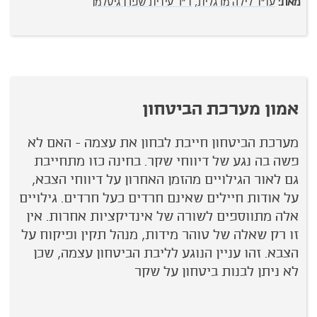
מאת:
עו"ד לילה מרגלית,
ד"ר עידית שפרן גיטלמן
מ
אמון מערכת הביטחון
מערכת הביטחון חייבת לבחון את עצמה - האם לא
פשה בה נגע של דיווחי שקר. בחינה כזו מתחייבת
גם לאור הגילויים מהזמן האחרון על דיווחי הצבא,
על אודות חיילים שאינם חרדים כעל חרדים. גילויים
אלה מתווספים לשורה של אינדיקציות אחרות. אין
זו רק שאלה של טוהר מידות, מנהל תקין ופיקוח על
הצבא. זהו עניין הנוגע לליבת הביטחון עצמה, שכן
לא ניתן לבנות ביטחון על שקר