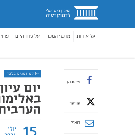
בית
על אודות
מרכזי המכון
על סדר היום
פרוי
אירועים
יום עיון ודיון בנושא המאבק באלימות וב
בית
למוזמנים בלבד
פייסבוק
יום עיון
באלימות
טוויטר
הערבית 
דוא”ל
15
יולי