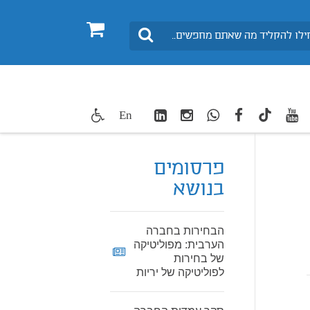
0
חיפוש
LinkedIn
Instagram
WhatsApp
facebook
youtube
twitte
En
TikTok
פרסומים
בנושא
הבחירות בחברה
הערבית: מפוליטיקה
של בחירות
לפוליטיקה של יריות