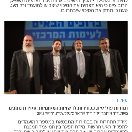
לחיוב או לשלילה • מבין המשיבים שהתמיכה הארצית תשפיע,
הרוב ציינו כי היא תפחית את הסיכוי שיצביעו למועמד ורק מעט
טענו כי תחזק את הסיכוי שיבחרו בו.
סקירה
תחרות פוליטית בבחירות לרשויות המקומיות: סקירת נתונים
מאת:
ד"ר איתמר יקיר,
ד"ר אריאל פינקלשטיין,
יחיאל נועם
מידת התחרותיות בבחירות מתבטאת במספר המועמדים
לתפקיד ראש הרשות, מידת הפער בין המועמד המנצח
למועמדים אחרים ושיעור הבחירות שהגיעו לסיבוב שני. בכל