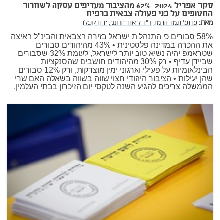
סקר אפריל 2024: 62% מהציבור מעדיפים עסקה לשחרור
החטופים על פני פעולה צבאית ברפיח
מאת:
פרופ' תמר הרמן,
ד"ר ליאור יוחנני,
ירון קפלן
58% סבורים כי התנהלות ישראל בזירה הצבאית והבינ"ל האיצה
את ההכרה במדינה פלסטינית • 43% מהיהודים סבורים
שטראמפ יהיה נשיא טוב יותר לישראל, לעומת 32% שסבורים
שביידן עדיף • רק 30% מהיהודים חושבים שהסנקציות
הבינלאומיות על פעילי וארגוני ימין מוצדקות, ורק 12% סבורים
שהן יעילות • הציבור היהודי חצוי שווה בשווה בשאלה האם שרי
הממשלה צריכים להגיע השנה לטקסי יום הזיכרון בבתי העלמין.