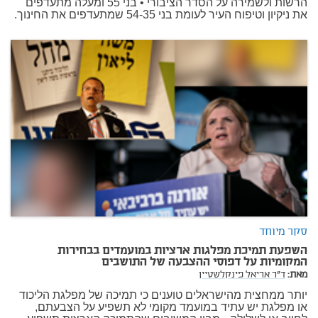
הרשות ולשמירה על הסדר הציבורי • בני 55 ומעלה מתעדפים
את ניקיון וטיפוח העיר לעומת בני 54-35 שמתעדפים את החינוך.
סקר מיוחד
השפעת תמיכת מפלגות ארציות במועמדים בבחירות
המקומיות על דפוסי ההצבעה של התושבים
מאת:
ד"ר אריאל פינקלשטיין
יותר ממחצית מהישראלים טוענים כי תמיכה של מפלגת הליכוד
או מפלגת יש עתיד במועמד מקומי לא תשפיע על הצבעתם,