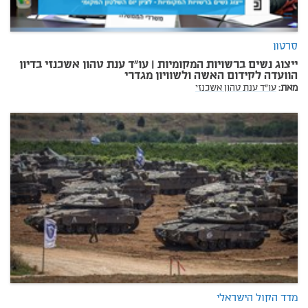
סרטון
ייצוג נשים ברשויות המקומיות | עו"ד ענת טהון אשכנזי בדיון
הוועדה לקידום האשה ולשוויון מגדרי
מאת:
עו"ד ענת טהון אשכנזי
מדד הקול הישראלי