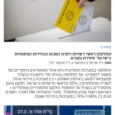
סקירה
תחלופת ראשי רשויות ויתרון המכהן בבחירות המקומיות
בישראל: סקירת נתונים
מאת:
ד"ר אריאל פינקלשטיין,
ד"ר איתמר יקיר
תחלופה במערכת הפוליטית היא אחד המאפיינים היסודיים של
משטר דמוקרטי, אך תחלופה גבוהה מדי נחשבת כבעלת
פוטנציאל לפגוע ביעילות השלטון • בין מערכת בחירות אחת
לשנייה מתחלפים כ-50% מראשי הרשויות בישראל, חלקם אינם
מתמודדים בשנית על התפקיד וחלקם מתמודדים ומפסידים •
כשראש רשות מכהן מתמודד, סיכויי ההצלחה שלו לאורך השנים
נעים בין 66% ל-74% במערכות בחירות שונות.