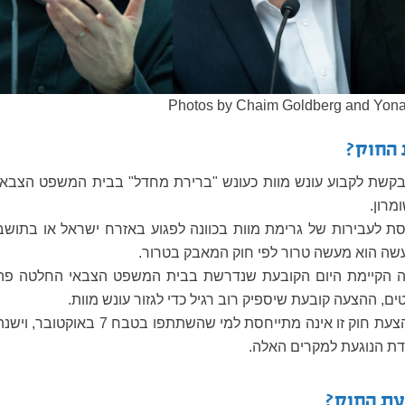
Photos by Chaim Goldberg and Yona
 החוק?
קשת לקבוע עונש מוות כעונש "ברירת מחדל" בבית המשפט הצבאי
ומרון
.
 לעבירות של גרימת מוות בכוונה לפגוע באזרח ישראל או בתושב
ה הוא מעשה טרור לפי חוק המאבק בטרור.
 הקיימת היום הקובעת שנדרשת בבית המשפט הצבאי החלטה פה
, ההצעה קובעת שיספיק רוב רגיל כדי לגזור עונש מוות.
חשוב לציין כי הצעת חוק זו אינה מתייחסת למי שהשתתפו בטבח 7 באוקטובר, וי
ת הנוגעת למקרים האלה.
עת החוק?