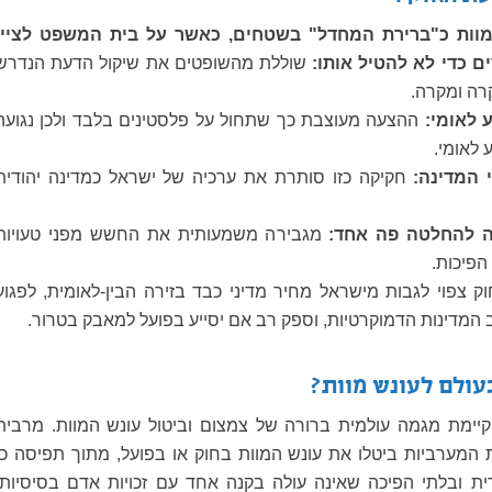
מוות כ"ברירת המחדל" בשטחים, כאשר על בית המשפט לציין
ם כדי לא להטיל אותו:
שוללת מהשופטים את שיקול הדעת הנדרש
רה ומקרה
.
 לאומי:
ההצעה מעוצבת כך שתחול על פלסטינים בלבד ולכן נגועה
 לאומי.
 המדינה:
חקיקה כזו סותרת את ערכיה של ישראל כמדינה יהודית
ה להחלטה פה אחד:
מגבירה משמעותית את החשש מפני טעויות
הפיכות.
ק צפוי לגבות מישראל מחיר מדיני כבד בזירה הבין-לאומית, לפגוע
מדינות הדמוקרטיות, וספק רב אם יסייע בפועל למאבק בטרור
.
עולם לעונש מוות?
יימת מגמה עולמית ברורה של צמצום וביטול עונש המוות. מרבית
 המערביות ביטלו את עונש המוות בחוק או בפועל, מתוך תפיסה כי
ת ובלתי הפיכה שאינה עולה בקנה אחד עם זכויות אדם בסיסיות.