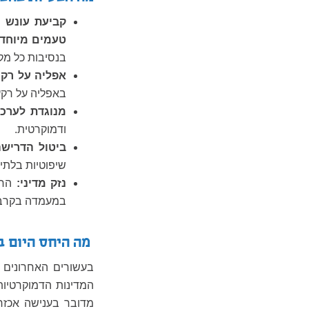
קביעת עונש 
טעמים מיוחדי
בנסיבות כל מק
אפליה על רקע
באפליה על רקע
מנוגדת לערכי
ודמוקרטית
.
ביטול הדריש
שיפוטיות בלתי 
נזק מדיני:
החו
במעמדה בקרב ה
מה היחס היום ב
בעשורים האחרונים ק
המדינות הדמוקרטיות
מדובר בענישה אכזרי