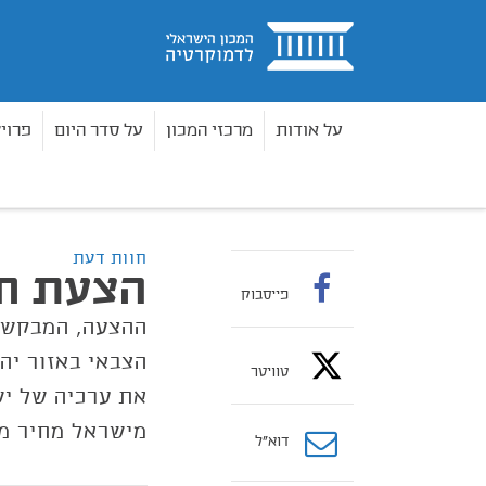
בית
על אודות
מרכזי המכון
על סדר היום
פרוי
מדיניות וחקיקה
חוות דעת
הצעת חוק עונש מוות
בית
חוות דעת
הצעת חו
פייסבוק
ההצעה, המבקשת
הצבאי באזור יהו
טוויטר
את ערכיה של יש
מישראל מחיר מד
דוא”ל