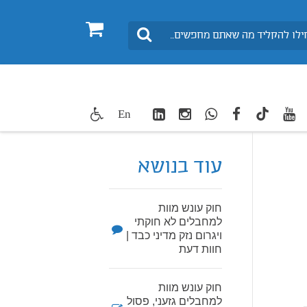
0
חיפוש
LinkedIn
Instagram
WhatsApp
facebook
youtube
twitte
En
TikTok
עוד בנושא
חוק עונש מוות
למחבלים לא חוקתי
ויגרום נזק מדיני כבד |
חוות דעת
חוק עונש מוות
למחבלים גזעני, פסול