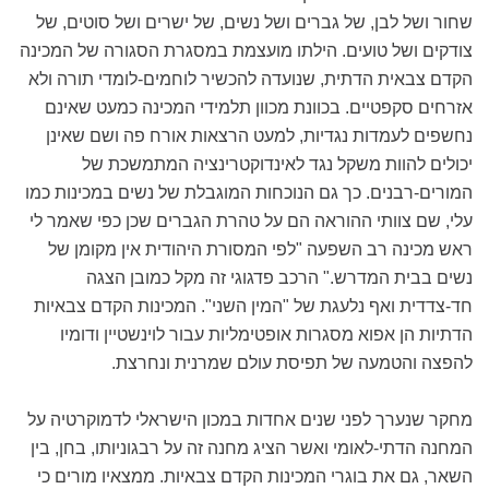
שחור ושל לבן, של גברים ושל נשים, של ישרים ושל סוטים, של
צודקים ושל טועים. הילתו מועצמת במסגרת הסגורה של המכינה
הקדם צבאית הדתית, שנועדה להכשיר לוחמים-לומדי תורה ולא
אזרחים סקפטיים. בכוונת מכוון תלמידי המכינה כמעט שאינם
נחשפים לעמדות נגדיות, למעט הרצאות אורח פה ושם שאינן
יכולים להוות משקל נגד לאינדוקטרינציה המתמשכת של
המורים-רבנים. כך גם הנוכחות המוגבלת של נשים במכינות כמו
עלי, שם צוותי ההוראה הם על טהרת הגברים שכן כפי שאמר לי
ראש מכינה רב השפעה "לפי המסורת היהודית אין מקומן של
נשים בבית המדרש." הרכב פדגוגי זה מקל כמובן הצגה
חד-צדדית ואף נלעגת של "המין השני". המכינות הקדם צבאיות
הדתיות הן אפוא מסגרות אופטימליות עבור לוינשטיין ודומיו
להפצה והטמעה של תפיסת עולם שמרנית ונחרצת.
מחקר שנערך לפני שנים אחדות במכון הישראלי לדמוקרטיה על
המחנה הדתי-לאומי ואשר הציג מחנה זה על רבגוניותו, בחן, בין
השאר, גם את בוגרי המכינות הקדם צבאיות. ממצאיו מורים כי