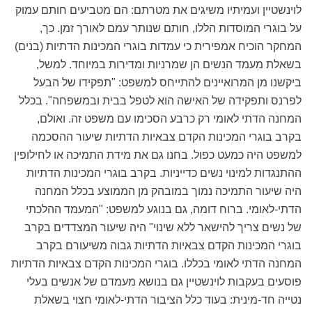
לוינשטיין ועמיתיו משיגים את מטרתם: הם מטביעים חותם עמוק
על בוגרי המוסדות הללו, חותם שנותר עמם לאורך זמן. כך,
המחקר הוכיח אמפירית כי עמדות בוגרי המכינות הדתיות (בנים)
בשאלת מעמד הנשים הן שמרניות ומדירות במיוחד. למשל,
ביקשנו מן המרואיינים להתייחס למשפט: "תפקידו של הבעל
לפרנס ותפקידה של האישה הוא לטפל בבית ובמשפחה". בכלל
המחנה הדתי לאומי רק כרבע הסכימו עם משפט זה. ואולם,
בקרב בוגרי המכינות הקדם צבאיות הדתיות שיעור ההסכמה
למשפט היה כמעט כפול. בחנו גם את מידת התמיכה או לחילופין
ההתנגדות למינוי נשים כדייניות. בקרב בוגרי המכינות הדתיות
היה שיעור התמיכה נמוך במובהק מן הממוצע בכלל המחנה
הדתי-לאומי. ברוח דומה, גם בנוגע למשפט: "המעמד ההלכתי
של נשים צריך להישאר ללא שינוי" היה שיעור המצדדים בקרב
בוגרי המכינות הקדם צבאיות הדתיות גבוה משיעורם בקרב
המחנה הדתי לאומי בכללו. בוגרי המכינות הקדם צבאיות הדתיות
פוסעים בעקבות לוינשטיין גם בנושא מעמדם של אנשים בעלי
נטייה חד-מינית: בעוד כלל הציבור הדתי-לאומי חצוי בשאלת