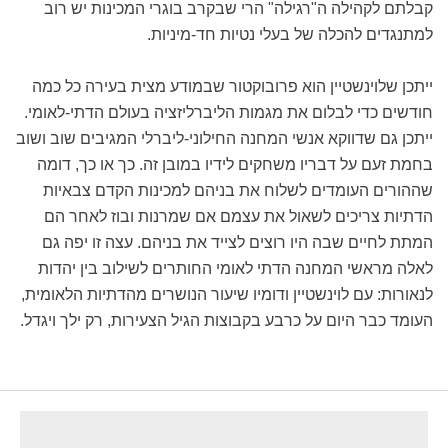
קבלתם לקהילה ה"רגילה" הרי שבקרב בוגרי המכינות יש רוב
למתנגדים להכלה של בעלי נטיות חד-מיניות.
ייתכן שלוינשטיין הוא פרובוקטור שבמודע מצית בעירה כל כמה
חודשים כדי לבלום את מגמות הליברליזציה בעולם הדתי-לאומי.
ייתכן גם שדווקא אנשי המחנה החילוני-ליברלי המגיבים שוב ושוב
בחמת זעם על דבריו משחקים לידיו במובן זה. כך או כך, דומה
שההורים העומדים לשלוח את בניהם למכינות הקדם צבאיות
הדתיות צריכים לשאול את עצמם אם שמרנות ובוז לאחר הם
המתת לחיים שבה היו רוצים לצייד את בניהם. עצה זו יפה גם
לאלה מראשי המחנה הדתי לאומי החותרים לשילוב בין יהדות
לנאורות: עם לוינשטיין ודומיו שיעור הנושרים מהדתיות הלאומית,
העומד כבר היום על כרבע בקבוצות הגיל הצעירות, רק ילך ויגדל.
footer