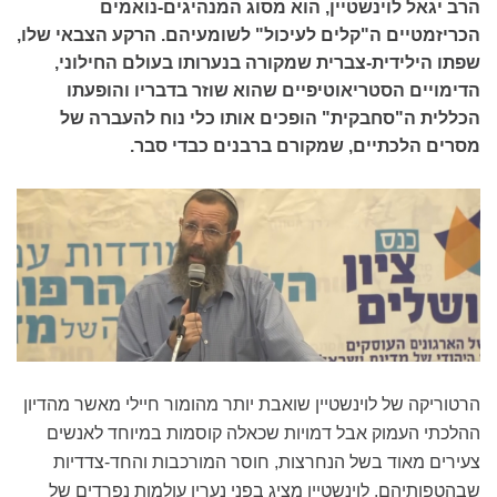
הרב יגאל לוינשטיין, הוא מסוג המנהיגים-נואמים
הכריזמטיים ה"קלים לעיכול" לשומעיהם. הרקע הצבאי שלו,
שפתו הילידית-צברית שמקורה בנערותו בעולם החילוני,
הדימויים הסטריאוטיפיים שהוא שוזר בדבריו והופעתו
הכללית ה"סחבקית" הופכים אותו כלי נוח להעברה של
מסרים הלכתיים, שמקורם ברבנים כבדי סבר.
הרטוריקה של לוינשטיין שואבת יותר מהומור חיילי מאשר מהדיון
ההלכתי העמוק אבל דמויות שכאלה קוסמות במיוחד לאנשים
צעירים מאוד בשל הנחרצות, חוסר המורכבות והחד-צדדיות
שבהטפותיהם. לוינשטיין מציג בפני נעריו עולמות נפרדים של