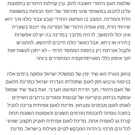
שלמות העם היהודי חשובה להם, ובין קהילות היהודים בתפוצות.
עלינו לתבוע במשותף שינוי מהיסוד של יחסי הכוחות במשוואת
הדת והמדינה. המצב בו המיעוט החרדי קובע עבור כולנו איך יראו
שירותי הדת, מהו אופיה היהודי של המדינה ומי ייכנס בשעריה
אינו יכול להימשך. לו היה מדובר במדינה בה יש לנו אפשרות
בחירה אז ניחא, אבל כאשר כולנו חייבים להינשא, להתגרש
ולקבל אזרחות רק בחסות הממסד הדתי – לא ייתכן לעשות זאת
תוך אימוץ כללי האורתודוקסיה המחמירים ביותר.
צחוק הגורל הוא שיד ימין של ממשלת ישראל עסוקה בימים אלה
בניסוח וגיבוש חוק לאום שתכליתו הגדרת ישראל כמדינת הלאום
של העם היהודי, תוך הדרת המיעוט הערבי. זאת בעוד שיד שמאל
עוסקת בניתוק ובקריעה של קבוצות ומגזרים נרחבים השייכים
לאותו לאום מבפנים ומבחוץ. מדינת לאום אמיתית צריכה להכיל
בתוכה נוסחה להכנסת הזרמים השונים והאמונות השונות תחת
קורת גג לאומית אחת. מדינת לאום אמיתית תעניק תקצוב שוויוני
לכל זרם מרכזי ביהדות המבקש לקיים פעילות בישראל. מדינת