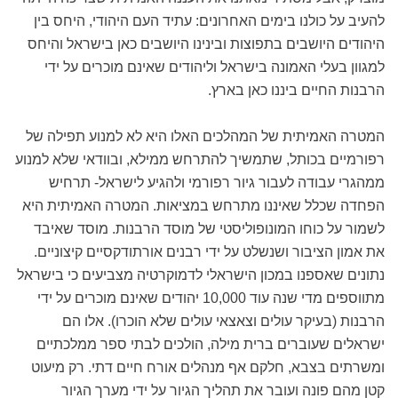
להעיב על כולנו בימים האחרונים: עתיד העם היהודי, היחס בין
היהודים היושבים בתפוצות ובינינו היושבים כאן בישראל והיחס
למגוון בעלי האמונה בישראל וליהודים שאינם מוכרים על ידי
הרבנות החיים ביננו כאן בארץ.
המטרה האמיתית של המהלכים האלו היא לא למנוע תפילה של
רפורמיים בכותל, שתמשיך להתרחש ממילא, ובוודאי שלא למנוע
ממהגרי עבודה לעבור גיור רפורמי ולהגיע לישראל- תרחיש
הפחדה שכלל שאיננו מתרחש במציאות. המטרה האמיתית היא
לשמור על כוחו המונופוליסטי של מוסד הרבנות. מוסד שאיבד
את אמון הציבור ושנשלט על ידי רבנים אורתודקסיים קיצוניים.
נתונים שאספנו במכון הישראלי לדמוקרטיה מצביעים כי בישראל
מתווספים מדי שנה עוד 10,000 יהודים שאינם מוכרים על ידי
הרבנות (בעיקר עולים וצאצאי עולים שלא הוכרו). אלו הם
ישראלים שעוברים ברית מילה, הולכים לבתי ספר ממלכתיים
ומשרתים בצבא, חלקם אף מנהלים אורח חיים דתי. רק מיעוט
קטן מהם פונה ועובר את תהליך הגיור על ידי מערך הגיור