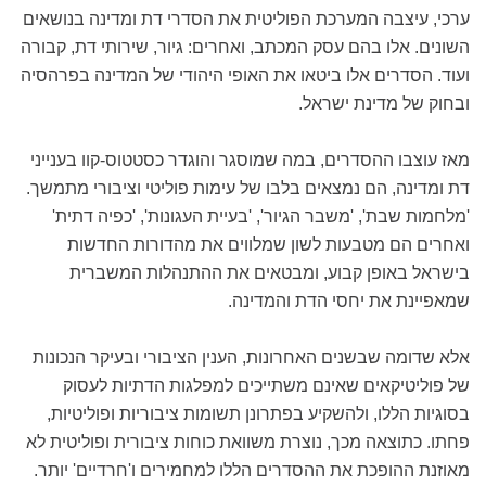
ערכי, עיצבה המערכת הפוליטית את הסדרי דת ומדינה בנושאים
השונים. אלו בהם עסק המכתב, ואחרים: גיור, שירותי דת, קבורה
ועוד. הסדרים אלו ביטאו את האופי היהודי של המדינה בפרהסיה
ובחוק של מדינת ישראל.
מאז עוצבו ההסדרים, במה שמוסגר והוגדר כסטטוס-קוו בענייני
דת ומדינה, הם נמצאים בלבו של עימות פוליטי וציבורי מתמשך.
'מלחמות שבת', 'משבר הגיור', 'בעיית העגונות', 'כפיה דתית'
ואחרים הם מטבעות לשון שמלווים את מהדורות החדשות
בישראל באופן קבוע, ומבטאים את ההתנהלות המשברית
שמאפיינת את יחסי הדת והמדינה.
אלא שדומה שבשנים האחרונות, הענין הציבורי ובעיקר הנכונות
של פוליטיקאים שאינם משתייכים למפלגות הדתיות לעסוק
בסוגיות הללו, ולהשקיע בפתרונן תשומות ציבוריות ופוליטיות,
פחתו. כתוצאה מכך, נוצרת משוואת כוחות ציבורית ופוליטית לא
מאוזנת ההופכת את ההסדרים הללו למחמירים ו'חרדיים' יותר.