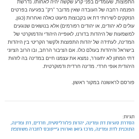
התפוצות, שעומדים בפני קרע שקשה יהיה לאחותו. נדרשת
הפנמה רחבה של העובדה שאין מדובר "רק" בפגיעה בפרטים
הנזקקים לשירותי דת או בקבוצות מיעוט כאלה ואחרות (כגון,
עולים לא יהודים, או יהודים רפורמים) אלא בנושאים שנוגעים
למשמעות של היהדות בדורנו, לאופייה היהודי והדמוקרטי של
המדינה, לעתידה של יהדות התפוצות ולקשר הקריטי בין היהדות
בישראל והיהדות בעולם כולו. אם הציבור הרחב, ובו הרוב הציוני
דתי המתון לא יתעורר, נמצא את עצמנו חיים במדינה בה לזהות
היהודית אופי חרדי. מדינה חרדית ודמוקרטית.
פורסם לראשונה במקור ראשון.
תגיות:
הסדרת סוגיות דת ומדינה,
יהדות פלורליסטית,
חרדים,
דת ומדינה,
התוכנית לדת ומדינה,
מרכז ג'ואן וארווין ג'ייקובס לחברה משותפת