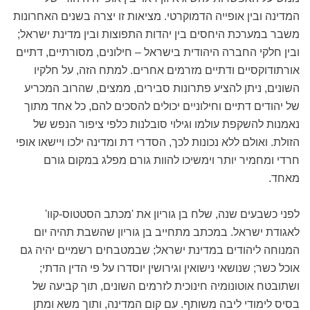
המדינה ובין אופייה הדמוקרטי. מציאות זו יצרה בשנים האחרונות
משבר במערכת היחסים בין יהדות התפוצות ובין מדינת ישראל;
ובין חלקי החברה היהודית בישראל – חילונים, מסורתיים, דתיים
אורתודוקסיים ודתיים מזרמים אחרים. למתח הזה, על חלקיו
השונים, ניתן להציע פתרונות סבירים, ממצים, שהרוב המכריע
של יהודים דתיים וחילוניים יכולים להסכים להם, כל אחד מתוך
נאמנות להשקפת עולמו וגילוי סובלנות כלפי ציפור הנפש של
הזולת. ואולם ללא נכונות לכך, הסדרי דת ומדינה ילכו ויישאו אופי
חרדי ומחמיר יותר וימשיכו להוות גורם מפלג במקום גורם
מאחד.
לפני כשבעים שנה, שלח בן גוריון את 'מכתב הסטטוס-קוו'
לאגודת ישראל. במכתב מתחייב בן גוריון שהשבת תהיה יום
המנוחה ליהודים במדינת ישראל; שבמטבחים רשמיים יהיה גם
אוכל כשר; שנושאי נישואין וגירושין יוסדרו על פי הדין הדתי;
ושתובטח אוטונומיה חינוכית לזרמים השונים, תוך קביעה של
בסיס לימודי ליבה משותף. עם קום המדינה, ותוך משא ומתן