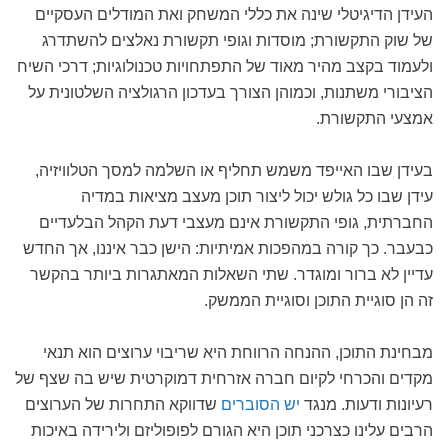
העידן הדיגיטלי שינה את כללי המשחק ואת המודלים העסקיים
של שוק התקשורת; מוסדות וגופי תקשורת נאלצים להשתדרג
ולעמוד בקצב מהיר מאוד של התפתחויות טכנולוגיות; דרכי השיח
הציבורי משתנות, וכמוהן הצורך בעדכון הרגולציה השלטונית על
אמצעי התקשורת.
בעידן שבו האייפד משמש תחליף או השלמה למסך הטלוויזיה,
עידן שבו כל גולש יכול ליצור תוכן מעצב מציאות במדיה
החברתית, גופי התקשורת אינם מעצבי דעת הקהל הבלעדיים
כבעבר. כך קורה במהפכות אמיתיות: הישן כבר איננו, אך החדש
עדיין לא ברור ומוגדר. שתי השאלות המאתגרות ביותר בהקשר
זה הן סוגיית התוכן וסוגיית הממשק.
מבחינת התוכן, ההנחה הרווחת היא שריבוי ערוצים הוא תנאי
מקדים והכרחי לקיום חברה אזרחית דמוקרטית שיש בה שצף של
רעיונות ודעות. מנגד
יש הסוברים
שדווקא התחרות של הערוצים
הרבים עלינו כצרכני תוכן היא הגורם לפופוליזם ולירידה באיכות