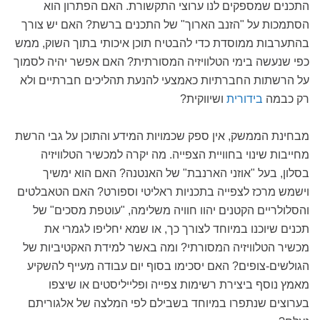
התכנים שמספקים לנו ערוצי התקשורת. האם הפתרון הוא
הסתמכות על "הזנב הארוך" של התכנים ברשת? האם יש צורך
בהתערבות ממוסדת כדי להבטיח תוכן איכותי בתוך השוק, ממש
כפי שנעשה בימי הטלוויזיה המסורתית? האם אפשר יהיה לסמוך
על הרשתות החברתיות כאמצעי להנעת תהליכים חברתיים ולא
רק כבמה
בידורית
ושיווקית?
מבחינת הממשק, אין ספק שכמויות המידע והתוכן על גבי הרשת
מחייבות שינוי בחוויית הצפייה. מה יקרה למכשיר הטלוויזיה
בסלון, בעל "אוזני הארנבת" של האנטנה? האם הוא ימשיך
וישמש מרכז לצפייה בתכניות ראליטי וספורט? האם הטאבלטים
והסלולריים הקטנים יהוו חוויה משלימה, "עוטפת מסכים" של
תכנים שיוכנו במיוחד לצורך כך, או שמא יחליפו לגמרי את
מכשיר הטלוויזיה המסורתי? ומה באשר למידת האקטיביות של
הגולשים-צופים? האם יסכימו בסוף יום עבודה מעייף להשקיע
מאמץ נוסף ביצירת רשימות צפייה ופלייליסטים או שיצפו
בערוצים שנתפרו במיוחד בשבילם לפי המלצה של אלגוריתם