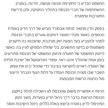
המשפט הכריע כי התקיימה פגיעה אנושה, חריגה, בעקרון
ההשתתפות של חברי הכנסת בתהליך החקיקה, ולכן נדרשת
התערבות שיפוטית.
בפסק הדין מתואר מחזה אבסורד מביש של דרך הדיון בוועדת
הכספים, כאשר פקידי האוצר דוחקים-גוערים בחברי הכנסת
למהר ולהצביע בעד הצעת חוק מורכבת, שהוכנסו בה תיקונים
משמעותיים בדקה התשעים, בלי שהללו הספיקו לעיין בה, כאשר
הייעוץ המשפטי של הוועדה והיועץ המשפטי של הכנסת מתריעים
בזמן אמת שההליך איננו ראוי. עמודי הפרוטוקול של ישיבת הלילה
של הוועדה ראויים להקראה בציבור כדי שהכול יבינו את עומק
השבר שבו מצויה הכנסת ויעמדו על זילות הגוף הנבחר הייצוגי
מול כוחנות הרשות המבצעת.
חרפה זו אפשרית משום שהכנסת לא השכילה לכלול בתקנון
הכנסת הוראות בדבר דרך ניהול הדיון בוועדות, משך הזמן
המינימלי לדיון בוועדה וכיוצא באלה כללים. ניהול הישיבות מסור