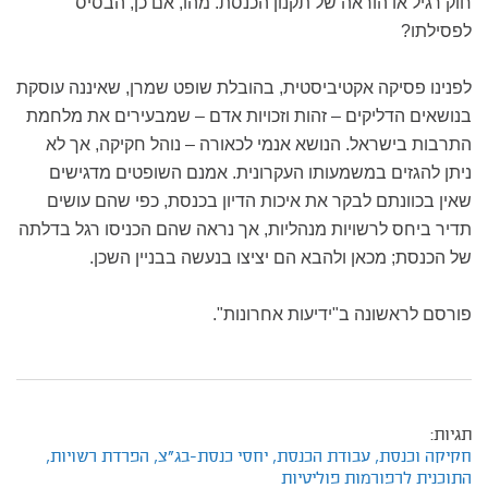
חוק רגיל או הוראה של תקנון הכנסת. מהו, אם כן, הבסיס
לפסילתו?
לפנינו פסיקה אקטיביסטית, בהובלת שופט שמרן, שאיננה עוסקת
בנושאים הדליקים – זהות וזכויות אדם – שמבעירים את מלחמת
התרבות בישראל. הנושא אנמי לכאורה – נוהל חקיקה, אך לא
ניתן להגזים במשמעותו העקרונית. אמנם השופטים מדגישים
שאין בכוונתם לבקר את איכות הדיון בכנסת, כפי שהם עושים
תדיר ביחס לרשויות מנהליות, אך נראה שהם הכניסו רגל בדלתה
של הכנסת; מכאן ולהבא הם יציצו בנעשה בבניין השכן.
פורסם לראשונה ב"ידיעות אחרונות".
תגיות:
חקיקה וכנסת,
עבודת הכנסת,
יחסי כנסת-בג"צ,
הפרדת רשויות,
התוכנית לרפורמות פוליטיות