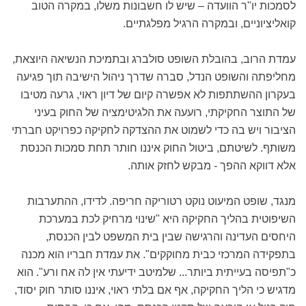
לסמכות יו"ר הוועדה – שיש לו חשבונות משלו, במקרה הטוב
קואליציוניים, ובמקרה הרגיל מפלגתיים.
עמדת הרוב, בהובלת השופט סולברג ובתמיכת הנשיאה היוצאת,
מחליפתה והשופט הנדל, סברה שדרך ניהול הישיבה תוך פגיעה
בעקרון ההשתתפות לא אפשרה קיום של דיון ראוי, גרעה מטיבו
של התוצר החקיקתי, רועעה את הלגיטימציה של החוק בעיני
הציבור ויש בה כדי לשמוט את ההצדקה לחקיקה כפרויקט חברתי
משותף. לשיטתם, ביטול החוק איננו חותר תחת סמכות הכנסת
אלא דווקא ההפך - מבקש לחזק אותה.
מנגד, שופט המיעוט נוקט רטוריקה חריפה. לדידו, ההתערבות
השיפוטית בהליך החקיקה היא "שינוי מרחיק לכת במערכת
היחסים העדינה והרגישה שבין בית המשפט לבין הכנסת,
בתפקידה המרכזי כבית מחוקקים". את עמדת חבריו הוא מכנה
כ"תפיסה בעייתית ביותר... שלמיטב ידיעתי אין לה אח ורע". הוא
מדגיש כי הליך החקיקה, אף אם בלתי ראוי, איננו סותר חוק יסוד,