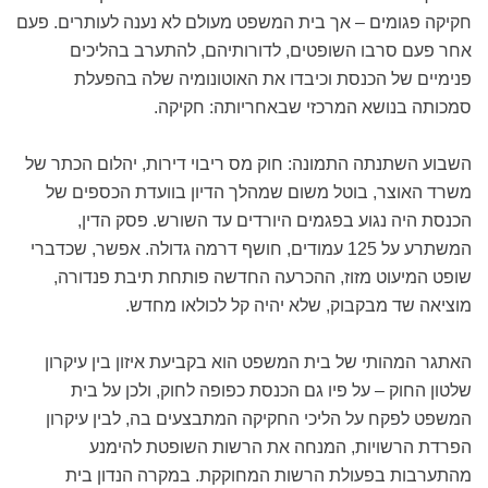
חקיקה פגומים – אך בית המשפט מעולם לא נענה לעותרים. פעם
אחר פעם סרבו השופטים, לדורותיהם, להתערב בהליכים
פנימיים של הכנסת וכיבדו את האוטונומיה שלה בהפעלת
סמכותה בנושא המרכזי שבאחריותה: חקיקה.
השבוע השתנתה התמונה: חוק מס ריבוי דירות, יהלום הכתר של
משרד האוצר, בוטל משום שמהלך הדיון בוועדת הכספים של
הכנסת היה נגוע בפגמים היורדים עד השורש. פסק הדין,
המשתרע על 125 עמודים, חושף דרמה גדולה. אפשר, שכדברי
שופט המיעוט מזוז, ההכרעה החדשה פותחת תיבת פנדורה,
מוציאה שד מבקבוק, שלא יהיה קל לכולאו מחדש.
האתגר המהותי של בית המשפט הוא בקביעת איזון בין עיקרון
שלטון החוק – על פיו גם הכנסת כפופה לחוק, ולכן על בית
המשפט לפקח על הליכי החקיקה המתבצעים בה, לבין עיקרון
הפרדת הרשויות, המנחה את הרשות השופטת להימנע
מהתערבות בפעולת הרשות המחוקקת. במקרה הנדון בית