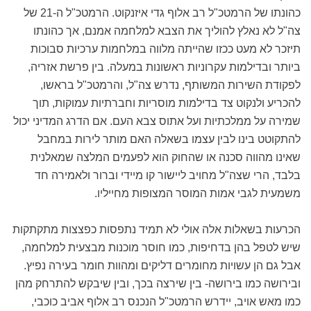
כהונתו של הרמטכ"ל רב אלוף גדי איזנקוט. הרמטכ"ל ה-21 של
צה"ל לא נאלץ להוליך את הצבא למלחמה אמנם, אך כהונתו
תיזכר לא מעט ככזו שהייתה מלווה במלחמות ערכיות סבוכות
ביותר ובדילמות עקרוניות ראשונות במעלה. בין פרשת אזריה,
לפקודת השירות המשותף, נדרש צה"ל, והרמטכ"ל בראשו,
להכריע ולנקוט צד בדילמות מוסריות וחברתיות עמוקות, תוך
שמירה על ממלכתיות ועל אתוס צבא העם. אם הדרג המדיני יכול
להתקוטט בינו לבין עצמו בשאלה האם מותר לירות במחבל
שאינו מהווה סכנה או שהחוק הוא לפעמים המלצה שמאלנית
בלבד, הרי שצה"ל מחויב ליישור קו מיידי וברור ולאמירה חד
משמעית לגבי אמות המוסר המצופות מחייליו.
הכרעות בשאלות אלה אולי לא תמיד נתפסות כפצצות מתקתקות
שיש לטפל בהן בדחיפות, כמו חוסר מוכנות מבצעית למלחמה,
אבל גם הן עשויות מחומרים דליקים ומהוות חומר בעירה נפיץ.
ובירושה כמו בירושה- בין שירצה בכך, ובין שיבקש להתרחק מהן
כמו מאש אויב, יידרש הרמטכ"ל הנכנס רב אלוף אביב כוכבי,