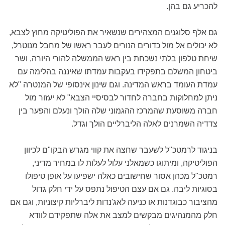
להכריע גם בהן.
גם אלף סלוגנים המצהירים שנשאיר את הפוליטיקה מחוץ לצבא,
לא יכולים אל מול כדורים הנורים לעבר ראשו של מחבל מנוטרל,
שיחת טלפון בלתי נשכחת בין ראש הממשלה להורי היורה, ושר
ביטחון המשלם בתפקידו בעקבות עמדתו שאיננה בהלימה עם
עמדת העומד בראש המדינה. וגם שינון אינסופי של המנטרה "לא
ניתן למחלוקות בחברה לחדור לבסיסיי הצבא" לא יעזור מול
חברה משוסעת שהמרכז ההגמוני שלה הולך ונעלם והפער בין
צדדיה השמרנים לאלה הליברליים הולך וגדל.
בניגוד לרמטכ"ל לשעבר שחצה את קווי מגרש הבקו"ם לכיוון
הפוליטיקה, ומיתוגו כשמאלני עלול לעלות לו במחיר מדיני,
רמטכ"ל מכהן אסור שחישובים כאלה ישפיעו על אופן טיפולו
בסוגיות ליבה. גם אם עצם הטיפול נתפס על ידי חלק גדול
מהציבור כבוגדנות או כניעה לאג'נדות ליברליות קיצוניות, וגם אם
חלק מהמנהיגים מבקשים למצב את אלה שתפקידם לוודא