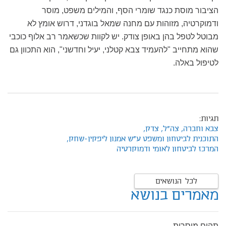
הציבור מוסת כנגד שומרי הסף, והמילים משפט, מוסר
ודמוקרטיה, מזוהות עם מחנה שמאל בוגדני, דרוש אומץ לא
מבוטל לטפל בהן באופן צודק. יש לקוות שכשאמר רב אלוף כוכבי
שהוא מתחייב "להעמיד צבא קטלני, יעיל וחדשני", הוא התכוון גם
לטיפול באלה.
תגיות:
צבא וחברה,
צה"ל,
צדק,
התוכנית לביטחון ומשפט ע"ש אמנון ליפקין-שחק,
המרכז לביטחון לאומי ודמוקרטיה
לכל הנושאים
מאמרים בנושא
תהום מוסרית