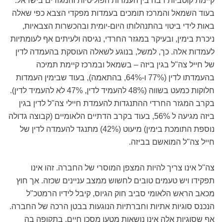
קיימת קוטביות רבה בין העמדות הפוליטיות והמגזרים בישראל.
בעוד השמאל והמרכז תומכים בעמדות מפקדי הצבא כפי שאלה
באות לידי ביטוי בהתנהלותו היום-יומית ובהכשרות הצבאיות,
ניכרת בימין, ובעיקר במגזר החרדי, נגיסה ולעיתים אף לעומתיות
לעמדות אלה. כך, למשל, בנוגע לשאלה העוסקת בהעמדה לדין
של חייל צה"ל בגין ביזה – בשמאל ובמרכז קיימת תמיכה
בהעמדתו לדין (77% ו-64%, בהתאמה), בעוד שבימין העמדות
חלוקות כמעט בשווה (48% להעמיד לדין, 47% לא להעמיד לדין).
בקרב המגזר החרדי ההתנגדות להעמדת חיילי צה"ל לדין בגין
ביזה מגיעה ל 56%, בעוד בקרב הדתיים הלאומיים (קבוצה גדולה
נוספת התומכת בימין) מיעוט (42%) מתנגד להעמדה לדין של
חייל צה"ל המואשם בביזה.
צה"ל אינו צריך להיות המצפן המוסרי של החברה. זהו אינו
תפקידו ויש טעמים טובים לחשוש ממצב עניינים שכזה. אך חוץ
מכאב הראש הלאומי סביב חוק הגיוס, קיבל לידיו הרמטכ"ל
הנכנס סוגיות אתיות וחברתיות הנוגעות בבטן הרכה של החברה.
אף שסוגיות אלה אינן נושאות מטען מסכן חיים, בתקופה בה