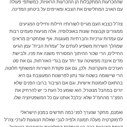
שההכרעות המתקבלות הן ההכרעות הראויות, כמשתפי פעולה
עם האויב המחלישים את הצבא ומאיימים על ביטחון המדינה.
צה"ל כצבא העם מגייס לשורותיו חיילות וחיילים המגיעים
ממגזרים וקבוצות שונות באוכלוסיה. אלה מגיעות פעמים רבות
עם עמדות ערכיות וחברתיות מעוגנות. אף שמחקרים מראים
שמהלך השירות משפיע לעתים על "עמדות הבית" עמן הגיעו
החיילים, הרי שכור ההיתוך המסורתי משנה את פניו, ולבישת
מדים איננה מפשיטה עוד יחד עם בגדי האזרחות, גם את סט
הערכים והעקרונות. ולכן, גם אם פקודת השירות המשותף חלוטה,
הרי שיישומה בשטח עוד נתון לפרשנות המעוצבת גם היא
בהתאם לאמונות אישיות, וגם אם הציבור ברובו הפנים שלא
יורים במחבל מנוטרל, הוא שומע כל העת כי יש להרחיק את
הפצ"ר מהחמ"ל שלא יבלבל אותנו עם כל המשפטיזציה שלו.
ואמנם, מחקר שנערך לפני כמה חודשים במכון הישראלי
לדמוקרטיה מעלה תמונה ולפיה לגבי שאלות הנוגעות לערכי צה"ל