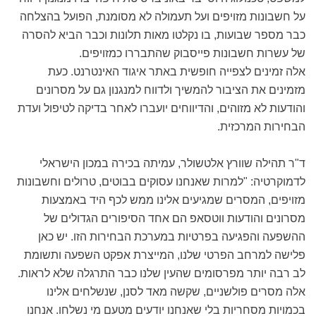
על חשבונות מזויפים ועל תעמולה לא מסומנת, הפועל בהצלחה
כבר מספר שבועות, בו נקלטו מאות תלונות וכבר הביא להסרה
של עשרות חשבונות פייסבוק שהתבררו כמזויפים.
אלה זמינים לצפייה חופשית באתר איגוד האינטרנט. כעת
מזמינים את הציבור להמשיך ולדווח למנגנון גם על מסרונים
והודעות לא מזוהים, והדיווחים יועברו לאחר בדיקה לטיפול ועדת
הבחירות המרכזית.
ד"ר תהילה שוורץ אלטשולר, עמיתה בכירה במכון הישראלי
לדמוקרטיה: "למרות שאנחנו עסוקים בבוטים, טרולים וחשבונות
מזויפים, המסרים שמגיעים אלינו ממש לכף היד באמצעות
מסרונים והודעות ווטסאפ הם אחד הסיפורים הגדולים של
ההשפעה והפגיעה בפרטיות במערכת הבחירות הזו. יש כאן
פלישה למרחב הפרטי שלנו, המייצרת אפקט השפעה ותשומת
לב רבה יותר מפרסומים שהעין שלנו כבר התרגלה שלא לראות.
אלה מסרים פולשניים, שקשה מאד לסנן, שנשלחים אלינו
בכמויות מסחריות בלי שאנחנו יודעים מטעם מי נשלחו. אנחנו