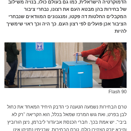
הדמוקרטיה הישראלית, כמו גם בעולם כולו, בנויה משילוב
של בחירות בהן מבטא העם את רצונו, נבחרי ציבור
המקבלים החלטות דה פקטו, ומנגנונים המוודאים שנבחרי
הציבור אכן פועלים לפי רצון העם. כך היה וכך ראוי שימשיך
להיות
Flash 90
טרם הבחירות נשמעה הטענה כי הדבק היחיד המאחד את כחול
לבן בפרט, ואת גוש המרכז שמאל בכלל, הוא הקריאה "רק לא
ביבי". יש אמת בכך. חברי הכנסת אביגדור ליברמן, ניצן הורוביץ
והיבא יזבק הצהירו כולם, טרם הבחירות, שבנימין נתניהו אינו