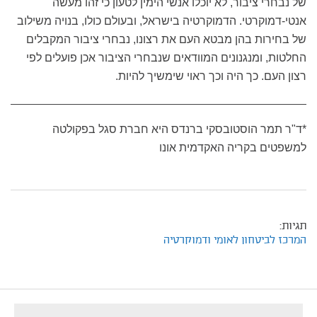
של נבחרי ציבור, לא יוכלו אנשי הימין לטעון כי זהו מעשה
אנטי-דמוקרטי. הדמוקרטיה בישראל, ובעולם כולו, בנויה משילוב
של בחירות בהן מבטא העם את רצונו, נבחרי ציבור המקבלים
החלטות, ומנגנונים המוודאים שנבחרי הציבור אכן פועלים לפי
רצון העם. כך היה וכך ראוי שימשיך להיות.
*ד"ר תמר הוסטובסקי ברנדס היא חברת סגל בפקולטה
למשפטים בקריה האקדמית אונו
תגיות:
המרכז לביטחון לאומי ודמוקרטיה
footer