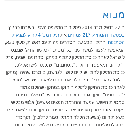
מבוא
ב-22 בספטמבר 2014 פסל בית המשפט העליון בשבתו כבג"ץ
בפסק דין המחזיק 217 עמודים
את
תיקון מס' 4 לחוק למניעת
הסתננות
. התיקון קבע שני הסדרים מהותיים: ראשית, סעיף 30א,
המאפשר לעצור למשך שנה כל "מסתנן" (כלשון החוק) שנכנס
לישראל לאחר כניסת התיקון לתוקף במתקן סהרונים. שנית, פרק
ד' לחוק, המאפשר החזקת "מסתננים", שנכנסו לישראל לפני
כניסת התיקון לחוק וש"קיים קושי" לגרשם, ב"מרכז שהיה" (מתקן
חולות) ללא הגבלת זמן, זולת אם יבחרו לצאת מישראל "מרצון".
לאחר כניסת התיקון לתוקף הוחזקו במתקן (שהוקם צמוד
ל"סהרונים", הוקף גדר ונוהל בידי סוהרי שב"ס שלהם ניתנו
סמכויות חיפוש, ענישה והחרמת חפצים אישיים) אלפי מבקשי
מקלט, אזרחי סודן ואריתריאה. לשוהים במתקן הותר לצאת ממנו
בשעות היום (בשעות הלילה המתקן סגור לחלוטין), תוך כדי
שהוטלה עליהם חובת התייצבות לרישום שלוש פעמים ביום