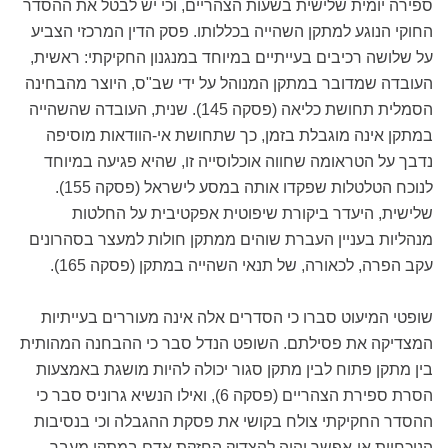
ספירה יומית שלישית בשעות הצהריים, וכי יש לבטל את ההסדר
החוקי הנוגע למתקן השהייה בכללותו. פסק הדין המרכזי הצביע
על שלושה רכיבים בעייתיים במיוחד במנגנון החקיקתי: ראשית,
העובדה שמדובר במתקן המנוהל על ידי שב"ס, היוצר מהבחינה
הסמלית תחושת כליאה (פסקה 145). שנית, העובדה שהשהייה
במתקן אינה מוגבלת בזמן, כך שתחושת אי-הוודאות מוסיפה
נדבך על הטראומה שחווה אוכלוסייה זו, שהיא פגיעה במיוחד
לנוכח הטלטלות שפקדו אותה במסע לישראל (פסקה 155).
שלישית, היעדר ביקורת שיפוטית אפקטיבית על החלטות
מנהליות בעניין העברת שוהים ממתקן חולות למעצר בסהרונים
עקב הפרה, לכאורה, של תנאי השהייה במתקן (פסקה 165).
שופטי המיעוט סברו כי הסדרים אלה אינה מעוררים בעייתיות
המצדיקה את פסילתם. השופט הנדל סבר כי ההבחנה המהותית
בין מתקן פתוח לבין מתקן סגור יכולה להיות מושגת באמצעות
הסרת ספירת הצהריים (פסקה 6), ואילו הנשיא גרוניס סבר כי
ההסדר החקיקתי צולח בקושי את פסקת ההגבלה וכי בנסיבות
הנוכחיות אי-אפשר יהיה להצדיק החזקת אדם במתקן מעבר