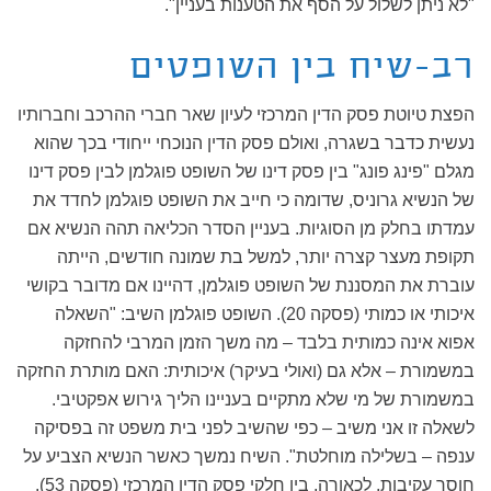
"לא ניתן לשלול על הסף את הטענות בעניין".
רב-שיח בין השופטים
הפצת טיוטת פסק הדין המרכזי לעיון שאר חברי ההרכב וחברותיו
נעשית כדבר בשגרה, ואולם פסק הדין הנוכחי ייחודי בכך שהוא
מגלם "פינג פונג" בין פסק דינו של השופט פוגלמן לבין פסק דינו
של הנשיא גרוניס, שדומה כי חייב את השופט פוגלמן לחדד את
עמדתו בחלק מן הסוגיות. בעניין הסדר הכליאה תהה הנשיא אם
תקופת מעצר קצרה יותר, למשל בת שמונה חודשים, הייתה
עוברת את המסננת של השופט פוגלמן, דהיינו אם מדובר בקושי
איכותי או כמותי (פסקה 20). השופט פוגלמן השיב: "השאלה
אפוא אינה כמותית בלבד – מה משך הזמן המרבי להחזקה
במשמורת – אלא גם (ואולי בעיקר) איכותית: האם מותרת החזקה
במשמורת של מי שלא מתקיים בעניינו הליך גירוש אפקטיבי.
לשאלה זו אני משיב – כפי שהשיב לפני בית משפט זה בפסיקה
ענפה – בשלילה מוחלטת". השיח נמשך כאשר הנשיא הצביע על
חוסר עקיבות, לכאורה, בין חלקי פסק הדין המרכזי (פסקה 53).