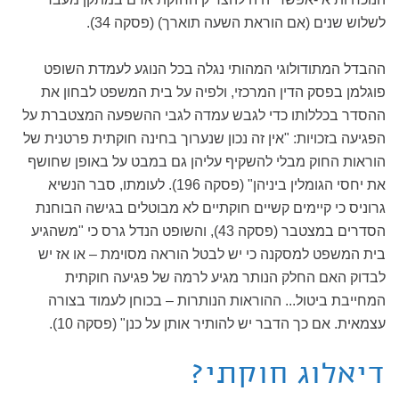
לשלוש שנים (אם הוראת השעה תוארך) (פסקה 34).
ההבדל המתודולוגי המהותי נגלה בכל הנוגע לעמדת השופט
פוגלמן בפסק הדין המרכזי, ולפיה על בית המשפט לבחון את
ההסדר בכללותו כדי לגבש עמדה לגבי ההשפעה המצטברת על
הפגיעה בזכויות: "אין זה נכון שנערוך בחינה חוקתית פרטנית של
הוראות החוק מבלי להשקיף עליהן גם במבט על באופן שחושף
את יחסי הגומלין ביניהן" (פסקה 196). לעומתו, סבר הנשיא
גרוניס כי קיימים קשיים חוקתיים לא מבוטלים בגישה הבוחנת
הסדרים במצטבר (פסקה 43), והשופט הנדל גרס כי "משהגיע
בית המשפט למסקנה כי יש לבטל הוראה מסוימת – או אז יש
לבדוק האם החלק הנותר מגיע לרמה של פגיעה חוקתית
המחייבת ביטול... ההוראות הנותרות – בכוחן לעמוד בצורה
עצמאית. אם כך הדבר יש להותיר אותן על כנן" (פסקה 10).
דיאלוג חוקתי?