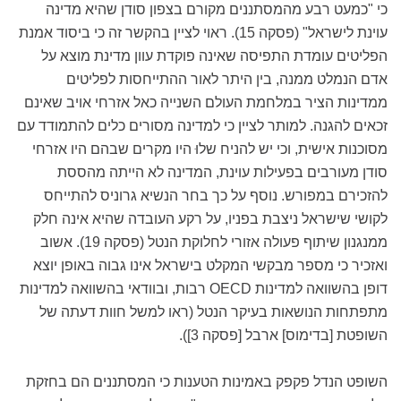
כי "כמעט רבע מהמסתננים מקורם בצפון סודן שהיא מדינה
עוינת לישראל" (פסקה 15). ראוי לציין בהקשר זה כי ביסוד אמנת
הפליטים עומדת התפיסה שאינה פוקדת עוון מדינת מוצא על
אדם הנמלט ממנה, בין היתר לאור ההתייחסות לפליטים
ממדינות הציר במלחמת העולם השנייה כאל אזרחי אויב שאינם
זכאים להגנה. למותר לציין כי למדינה מסורים כלים להתמודד עם
מסוכנות אישית, וכי יש להניח שלוּ היו מקרים שבהם היו אזרחי
סודן מעורבים בפעילות עוינת, המדינה לא הייתה מהססת
להזכירם במפורש. נוסף על כך בחר הנשיא גרוניס להתייחס
לקושי שישראל ניצבת בפניו, על רקע העובדה שהיא אינה חלק
ממנגנון שיתוף פעולה אזורי לחלוקת הנטל (פסקה 19). אשוב
ואזכיר כי מספר מבקשי המקלט בישראל אינו גבוה באופן יוצא
דופן בהשוואה למדינות OECD רבות, ובוודאי בהשוואה למדינות
מתפתחות הנושאות בעיקר הנטל (ראו למשל חוות דעתה של
השופטת [בדימוס] ארבל [פסקה 3]).
השופט הנדל פקפק באמינות הטענות כי המסתננים הם בחזקת