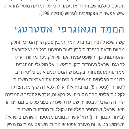
השופט פוגלמן שב וחידד את עמדתו כי על המדינה מוטל להראות
שיש אפשרות אפקטיבית לגירוש (פסקה 199).
הממד הגאוגרפי-אסטרטגי
קשה שלא להבחין בהבדל המהותי בין פסק הדין המרכזי וחלק
מחוות הדעת הנפרדות לבין דעות המיעוט בכל הנוגע לתופעת
ההסתננות. כך, השופט עמית הקדיש חלק ניכר מחוות דעתו
להצגת ישראל כעומדת ב"קו הראשון" אל מול גלי המהגרים
ממדינות מתפתחות, בקבעו ש"המסתננים אינם פליטי חרב
כדוגמת הפליטים המציפים בימים אלה את הארצות השכנות
לסוריה" (פסקה 8). מדבריו אלה עולה לכאורה שקיימת הצדקה
לקליטת פליטי חרב מסוריה. על רקע זה, אבקש להזכיר שהמדינה
היחידה הגובלת בסוריה שסוגרת שעריה בפני פליטים ממדינה זו
היא ישראל, ושמספר הפליטים שקולטות המדינות השכנות
(בייחוד לבנון וירדן) גדול עשרות מונים ממספר השוהים בישראל.
השימוש בטיעון זה מעורר אפוא אי נוחות. השופט עמית גם מציין