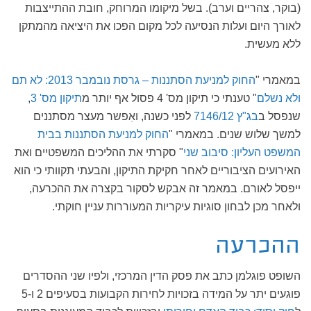
(בוקר, צהריים וערב). בשל מיקומו המרוחק, חובת ההתייצבות
לאורך היום ועלות הנסיעה לכל מקום הפכו את היציאה מהמתקן
ללא מעשית.
במאמרי "
החוק למניעת הסתננות – גרסת נובמבר 2013: לא תם
ולא נשלם
" טענתי כי תיקון מס' 4 פסול אף יותר מ
תיקון מס' 3
,
שנפסל ב
בג"ץ 7146/12
לפני כשנה, ואִפשר מעצר מסתננים
למשך שלוש שנים. במאמרי "
החוק למניעת הסתננות בבית
המשפט העליון: סיבוב שני
" סקרתי את ההליכים המשפטיים ואת
האירועים הציבוריים לאחר חקיקת התיקון, והבעתי תקוותי כי הוא
ייפסל לאורם. במאמר זה אבקש לסקור בקצרה את ההכרעה,
ולאחר מכן לבחון סוגיות עיקריות המעוררות עניין חוקתי.
ההכרעה
השופט פוגלמן כתב את פסק הדין המרכזי, ולפיו שני ההסדרים
פוגעים יתר על המידה בזכויות לחירות הקבועות בסעיפים 2 ו-5