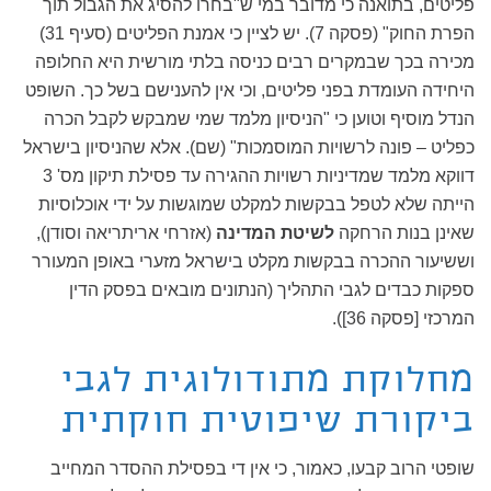
פליטים, בתואנה כי מדובר במי ש"בחרו להסיג את הגבול תוך
הפרת החוק" (פסקה 7). יש לציין כי אמנת הפליטים (סעיף 31)
מכירה בכך שבמקרים רבים כניסה בלתי מורשית היא החלופה
היחידה העומדת בפני פליטים, וכי אין להענישם בשל כך. השופט
הנדל מוסיף וטוען כי "הניסיון מלמד שמי שמבקש לקבל הכרה
כפליט – פונה לרשויות המוסמכות" (שם). אלא שהניסיון בישראל
דווקא מלמד שמדיניות רשויות ההגירה עד פסילת תיקון מס' 3
הייתה שלא לטפל בבקשות למקלט שמוגשות על ידי אוכלוסיות
שאינן בנות הרחקה
לשיטת המדינה
(אזרחי אריתריאה וסודן),
וששיעור ההכרה בבקשות מקלט בישראל מזערי באופן המעורר
ספקות כבדים לגבי התהליך (הנתונים מובאים בפסק הדין
המרכזי [פסקה 36]).
מחלוקת מתודולוגית לגבי
ביקורת שיפוטית חוקתית
שופטי הרוב קבעו, כאמור, כי אין די בפסילת ההסדר המחייב