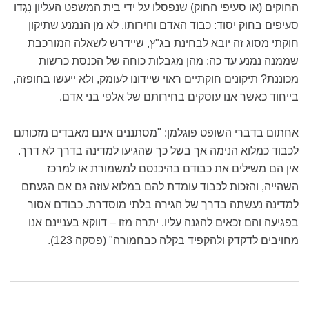
החוקים (או סעיפי החוק) שנפסלו על ידי בית המשפט העליון נָגְדו
סעיפים בחוק יסוד: כבוד האדם וחירותו. לא מן הנמנע שתיקון
חוקתי מסוג זה יובא לבחינת בג"ץ, שיידרש לשאלה המורכבת
שממנה נמנע עד כה: מהן מגבלות כוחה של הכנסת כרשות
מכוננת? תיקונים חוקתיים ראוי שיידונו לעומק, ולא ייעשו בחופזה,
בייחוד כאשר אנו עוסקים בחירותם של אלפי בני אדם.
אחתום בדברי השופט פוגלמן: "מסתננים אינם מאבדים מזכותם
לכבוד כמלוא הנימה אך בשל כך שהגיעו למדינה בדרך לא דרך.
אין הם משילים את כבודם בהיכנסם למשמורת או למרכז
השהייה, והזכות לכבוד עומדת להם במלוא עוזה גם אם הגעתם
למדינה נעשתה בדרך של הגירה בלתי מוסדרת. כבודם אסור
בפגיעה והם זכאים להגנה עליו. יתרה מזו – דווקא בעניינם אנו
מחויבים לדקדק ולהקפיד בקלה כבחמורה" (פסקה 123).