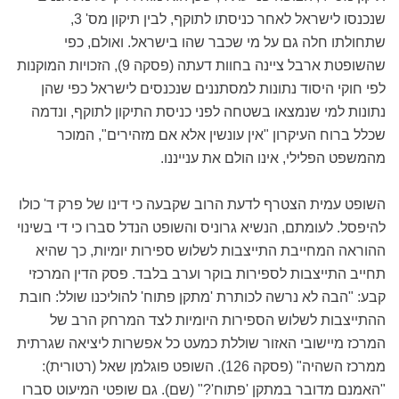
שנכנסו לישראל לאחר כניסתו לתוקף, לבין תיקון מס' 3,
שתחולתו חלה גם על מי שכבר שהו בישראל. ואולם, כפי
שהשופטת ארבל ציינה בחוות דעתה (פסקה 9), הזכויות המוקנות
לפי חוקי היסוד נתונות למסתננים שנכנסים לישראל כפי שהן
נתונות למי שנמצאו בשטחה לפני כניסת התיקון לתוקף, ונדמה
שכלל ברוח העיקרון "אין עונשין אלא אם מזהירים", המוכר
מהמשפט הפלילי, אינו הולם את ענייננו.
השופט עמית הצטרף לדעת הרוב שקבעה כי דינו של פרק ד' כולו
להיפסל. לעומתם, הנשיא גרוניס והשופט הנדל סברו כי די בשינוי
ההוראה המחייבת התייצבות לשלוש ספירות יומיות, כך שהיא
תחייב התייצבות לספירות בוקר וערב בלבד. פסק הדין המרכזי
קבע: "הבה לא נרשה לכותרת 'מתקן פתוח' להוליכנו שולל: חובת
ההתייצבות לשלוש הספירות היומיות לצד המרחק הרב של
המרכז מיישובי האזור שוללת כמעט כל אפשרות ליציאה שגרתית
ממרכז השהיה" (פסקה 126). השופט פוגלמן שאל (רטורית):
"האמנם מדובר במתקן 'פתוח'?" (שם). גם שופטי המיעוט סברו