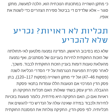
כי מתקן השהייה במתכונתו הנוכחית הוא, הלכה למעשה, מתקן
סגור – אלא שלדידם די בביטול ספירת הצהריים כדי לשנות את
אופיו.
תכליות לא ראויות? נכריע
שלא להכריע
שלא כמו בסיבוב הראשון, המדינה נמנעה מלטעון לאי-תחולתה
של הזכות החוקתית לחירות בעניינם של מסתננים, ואף נמנעה
מהעלאת טענות דומות בעניין הזכות החוקתית לכבוד. משכך,
לאחר סקירת הפגיעות הנגרמות על ידי הסדרי הכליאה לשנה
(פסקות 46–47) ועל ידי מתקן השהייה (פסקות 117–120), בחן
פסק הדין המרכזי אם הטענות הללו עומדות בתנאי פסקת
ההגבלה. הדיון עסק בשתי שאלות: האם תכליות החקיקה הן
ראויות ואם כן, האם החקיקה היא מידתית, כלומר פוגעות בזכויות
לחירות ולכבוד במידה שאינה עולה על הנדרש כדי להגשים את
תכליותיה. לפי פסק-הדין, החקיקה צולחת את המסננת החוקתית