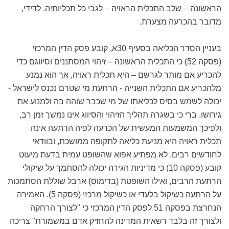
הראשונה – שלב התכלית הראויה – לגבי כל תכליותיה. לדידי,
מדובר בהכרעה מצערת.
בעניין הסדר הכליאה בסעיף 30א, קובע פסק הדין המרכזי
(פסקה 52) כי התכלית הראשונה – זיהוי המסתננים וסיווגם כדי
להכריע אם מותר לגרשם – היא תכלית ראויה, אך הוא נמנע
מלהכריע אם התכלית השנייה - הרתעת מי שטרם נכנס לישראל -
יכולה לשמש בסיס לכליאתו של מי שכבר שוהה בה ולמנוע את
גירושו. ברי כי בשגרה תהליך הזיהוי והסיווג אינו נמשך זמן רב,
ולפיכך המשמעות המעשית של הכרעה לפיה הרתעה אינה
תכלית ראויה היא מניעת כליאה לתקופה ממושכת, ובוודאי
לחודשים רבים. לא מפתיע אפוא שהשופט עמית בדעת מיעוט
קובע (פסקה 10) כי מדיניות הגירה יכולה להסתמך על שיקולי
הרתעת הרבים, ואילו השופטת (בדימוס) ארבל שוללת הסתמכות
על הרתעה כשיקול בלעדי או כשיקול מרכזי (פסקה 5). האמירה
הנחרצת בפסקה 51 לפסק הדין המרכזי כי "לצורך הרחקה
ולצורך זה בלבד רשאית המדינה להחזיק אדם במשמורת" צריכה