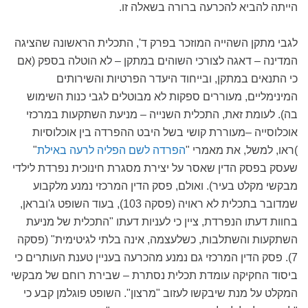
הייתה להביא להכרעה ברורה בשאלה זו.
לגבי מתקן השהייה המוזכר בפרק ד', התכלית הראשונה שהציגה
המדינה – דאגה לצורכי השוהים במתקן – לא הוטלה בספק (אם
כי התנאים במתקן, ובייחוד היעדר הפרטיות והשירותים
המינימליים, מעוררים ספקות לא מבוטלים לגבי כנות השימוש
בה). לעומת זאת, התכלית השנייה – מניעת השתקעות במרכזי
אוכלוסייה –מעוררת קושי בשל היבט ההפרדה בין אוכלוסיות
)ראו, למשל, את מאמרי "
הפרדה לשם הפליה לרעה באילת
"
שעסק בפסק הדין שאסר על יצירת מסגרת חינוכית נפרדת לילדי
מבקשי מקלט בעיר). ואולם, פסק הדין המרכזי נמנע מלקבוע
שמדובר בתכלית לא ראויה (פסקה 103), בעוד השופט ג'ובראן,
בחוות דעתו הנפרדת, ציין כי לעניות דעתו "התכלית של מניעת
השתקעות והשתלבות, כשלעצמה, אינה בלתי לגיטימית" (פסקה
7). פסק הדין המרכזי גם נמנע מהכרעה בעניין טענת העותרים כי
ביסוד החקיקה עומדת תכלית נסתרת – שבירת רוחם של מבקשי
המקלט על מנת שיבקשו לעזוב "מרצון". השופט פוגלמן קבע כי