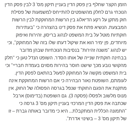
הזמן הקצר שחלף בין פסק הדין בעניין תיקון מס' 3 לבין פסק הדין
הנוכחי גרם לחלק מהשופטים להתייחס למשמעות של פסילת
חוק מתקן על רקע הדיאלוג בין הרשות המחוקקת לבין הרשות
המבצעת. הנשיא פתח את פסק דינו בהצהרה כי "בעתירות
חוקתיות מוטל על בית המשפט לנהוג בריסון, זהירות ואיפוק
מיוחדים, פן ימיר הוא את שיקול דעתו שלו בזה של המחוקק", וכי
יש לנהוג "משנה זהירות" בנסיבות הנוכחיות שבהן מדובר
בבחינה חוקתית שנייה של אותו הסדר. השופט הנדל טען כי "חלק
מהקושי נובע מכך שישנו חוסר בהירות מסוים בעמדת חבריי" וכי
בית המשפט מקשה על המחוקק לפעול בהתאם לפסק הדין.
לעומתם, השופטת נאור הבהירה כי אם הרשות המחוקקת אינה
מתקנת את הפגם החוקתי שנפל בגרסה הפסולה של החוק, אין
מנוס מלשוב ולפסלו (פסקה 3). גם השופטת (בדימוס) ארבל
שכתבה את פסק הדין המרכזי בעניין תיקון מס' 3 גרסה כי
"התמונה הכללית המתקבלת... היא כי מדובר באותה גברת – זו
של תיקון מס' 3 – בשינוי אדרת".