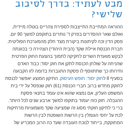
מבט לעתיד: בדרך לסיבוב
שלישי?
ההוראה המחייבת התייצבות לספירת צהריים בוטלה מיידית,
ואולם שאר ההסדרים בפרק ד' נותרים בתוקפם למשך 90 יום.
פסק הדין זכה לקיתונות ביקורת מצד חלק מהמערכת הפוליטית.
חברת הכנסת איילת שקד (הבית היהודי) הצהירה כי בכוונתה
לבקש מוועדת השרים לחקיקה לתמוך בהצעת החוק הפרטית
שהניחה על שולחן הכנסת לתקן את חוק יסוד: כבוד האדם
וחירותו כך שתתווסף לו פסקת התגברות בדומה לזו הקבועה
בסעיף 8 ל
חוק יסוד: חופש העיסוק
. התיקון המוצע יאפשר לכנסת
לחוקק מחדש ברוב חברי הכנסת (61) חוק שנפסל על ידי בית
המשפט העליון, אם נמצא שהוא אינו עומד בתנאי פסקת
ההגבלה. חוק כזה יעמוד בתוקפו למשך ארבע שנים לכל היותר.
ברי כי לתיקון חוקתי מסוג זה שמציעה שקד משמעויות מרחיקות
לכת על יחסי הגומלין בין הרשות השופטת לבין הרשות
המחוקקת, בייחוד לנוכח העובדה שעד כה הרוב המכריע של