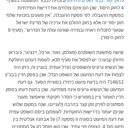
ל
חוק יסוד: כבוד האדם וחירותו
ובזכויות לכבוד המעוגנות בסעיף
4 לחוק היסוד, שכן הם אינם צולחים את דרישת המידתיות
בפסקת ההגבלה. לפי פסקת ההגבלה, "אין פוגעים בזכויות שלפי
חוק יסוד זה אלא בחוק ההולם את ערכיה של מדינת ישראל
שנועד לתכלית ראויה ובמידה שאינה עולה על הנדרש". (סעיף 8
לחוק היסוד).
שישה מתשעת השופטים (פוגלמן, נאור, ארבל, דנציגר, ג'ובראן
וחיות) קבעו כי יש לפסול את סעיף 30א, לעומת דעתם החולקת
של הנשיא גרוניס והשופטים הנדל ועמית. בעניין זה, ניתן היה
לצְפות את דעת המיעוט של השופט הנדל, שכן בפסק הדין בבג"ץ
7146/12 היה בדעת מיעוט (יחיד) בסוגיית הסעד. גם דעת
המיעוט של הנשיא גרוניס אינה מפתיעה, שכן בחוות דעתו בפסק
הדין האמור ציין במפורש כי הסדר חקיקתי שיאפשר מעצר
מסתננים לפרק זמן קצר בהרבה (לענייננו, שנה במקום שלוש
שנים) יעמוד בדרישות החוקתיות. לעומתם ביסס השופט עמית
את דעת המיעוט בסוגיה זו (פסקה 7) על אבחנה אנליטית בין
תיקון מס' 4, הצופה פני עתיד, שכן הוא מוּחל רק על מסתננים