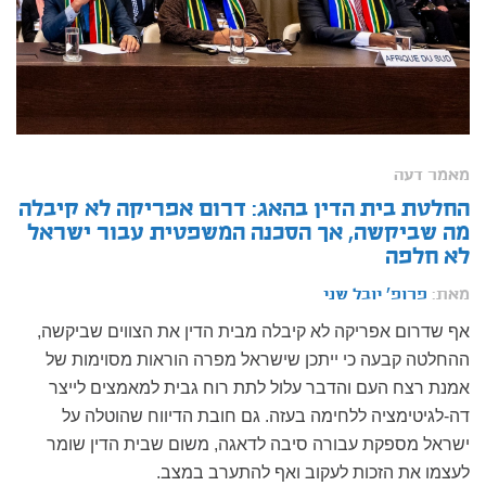
מאמר דעה
החלטת בית הדין בהאג: דרום אפריקה לא קיבלה
מה שביקשה, אך הסכנה המשפטית עבור ישראל
לא חלפה
מאת:
פרופ' יובל שני
אף שדרום אפריקה לא קיבלה מבית הדין את הצווים שביקשה,
ההחלטה קבעה כי ייתכן שישראל מפרה הוראות מסוימות של
אמנת רצח העם והדבר עלול לתת רוח גבית למאמצים לייצר
דה-לגיטימציה ללחימה בעזה. גם חובת הדיווח שהוטלה על
ישראל מספקת עבורה סיבה לדאגה, משום שבית הדין שומר
לעצמו את הזכות לעקוב ואף להתערב במצב.