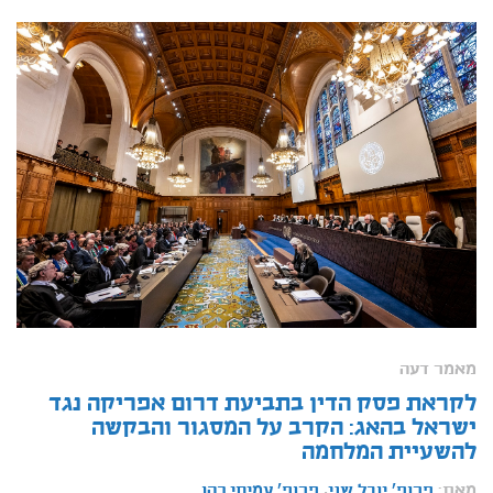
מאמר דעה
לקראת פסק הדין בתביעת דרום אפריקה נגד
ישראל בהאג: הקרב על המסגור והבקשה
להשעיית המלחמה
מאת:
פרופ' יובל שני
,
פרופ' עמיחי כהן