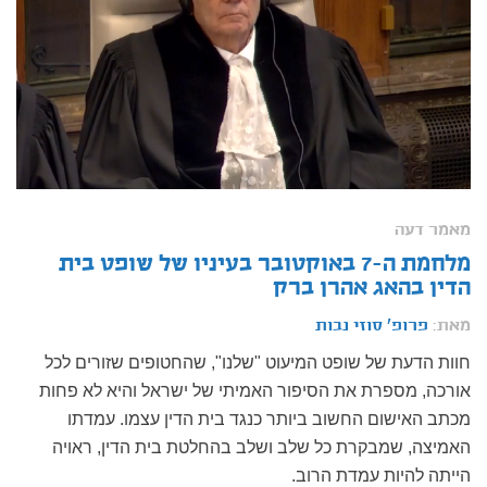
מאמר דעה
מלחמת ה-7 באוקטובר בעיניו של שופט בית
הדין בהאג אהרן ברק
מאת:
פרופ' סוזי נבות
חוות הדעת של שופט המיעוט "שלנו", שהחטופים שזורים לכל
אורכה, מספרת את הסיפור האמיתי של ישראל והיא לא פחות
מכתב האישום החשוב ביותר כנגד בית הדין עצמו. עמדתו
האמיצה, שמבקרת כל שלב ושלב בהחלטת בית הדין, ראויה
הייתה להיות עמדת הרוב.