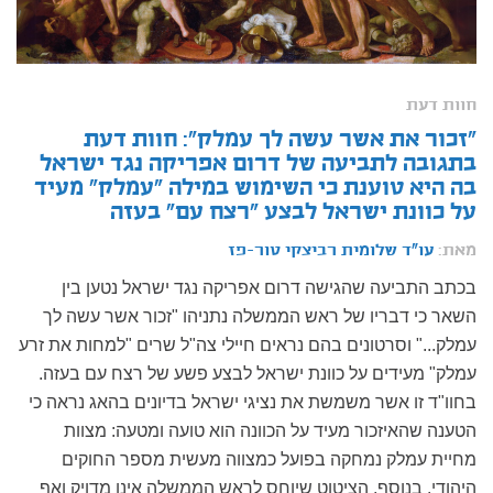
חוות דעת
"זכור את אשר עשה לך עמלק": חוות דעת
בתגובה לתביעה של דרום אפריקה נגד ישראל
בה היא טוענת כי השימוש במילה "עמלק" מעיד
על כוונת ישראל לבצע "רצח עם" בעזה
מאת:
עו"ד שלומית רביצקי טור-פז
בכתב התביעה שהגישה דרום אפריקה נגד ישראל נטען בין
השאר כי דבריו של ראש הממשלה נתניהו "זכור אשר עשה לך
עמלק..." וסרטונים בהם נראים חיילי צה"ל שרים "למחות את זרע
עמלק" מעידים על כוונת ישראל לבצע פשע של רצח עם בעזה.
בחוו"ד זו אשר משמשת את נציגי ישראל בדיונים בהאג נראה כי
הטענה שהאיזכור מעיד על הכוונה הוא טועה ומטעה: מצוות
מחיית עמלק נמחקה בפועל כמצווה מעשית מספר החוקים
היהודי. בנוסף, הציטוט שיוחס לראש הממשלה אינו מדויק ואף