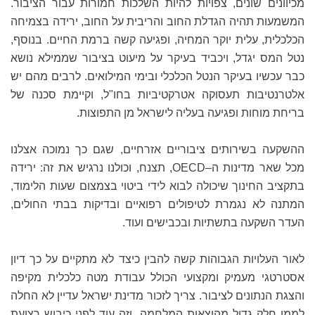
מכיוונים שונים, צפויות להיות השלכות חמורות עבור הציבור.
המשמעות תהיה הגדלת החוב והריבית על החוב, ירידה בצמיחה
הכלכלית, עלית יוקר המחיה, ופגיעה קשה ברמת החיים. בנוסף,
נטל המס יגדל, ויכביד בעיקר על מיעוט בציבור שממילא נושא
כבר עכשיו בעיקר הנטל הכלכלי ובימי המילואים. לרבים מהם יש
אלטרנטיבות תעסוקה אטרקטיביות בחו"ל, וקיימת סכנה של
בריחת מוחות ופגיעה בעליה לישראל מן התפוצות.
ההשקעה בשירותים ציבוריים אזרחיים, שגם כך נמוכה אצלנו
מכל שאר מדינות ה–OECD, תצנח, וכולנו נרגיש את זה: ירידה
בתקציב החינוך שיכולה לבוא לידי ביטוי בצמצום שעות הלימוד,
המתנה לא נגמרת לטיפולים רפואיים ובדיקות בבתי החולים,
העדר השקעה בתשתיות ובכבישים ועוד.
לאור העלויות הגבוהות קשה להבין כיצד לא מתקיים על כך דיון
אסטרטגי מעמיק ומקצועי הכולל עבודת מטה כלכלית מקיפה
והצגת הנתונים לציבור. צריך לזכור מדינת ישראל עדיין לא החלה
לממן חלק גדול מהוצאות המלחמה, וזה עוד לפני כיבוש רצועת