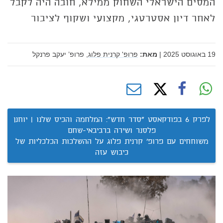
המסים הישראלי השחוק ממילא, חובה היה לקבל
לאחר דיון אסטרטגי, מקצועי ושקוף לציבור
19 באוגוסט 2025
|
מאת:
פרופ' קרנית פלוג,
פרופ’ יעקב פרנקל
לפרק 6 בפודקאסט "סדר חדש": המלחמה והכיס שלנו | יוחנן
פלסנר ושירה ברביבאי-שחם
משוחחים עם פרופ' קרנית פלוג על ההשלכות הכלכליות של
כיבוש עזה