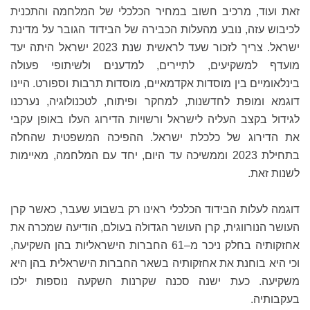
זאת ועוד, מרכיב חשוב במחיר הכלכלי של המלחמה והתכנית
לכיבוש עזה, נובע מהעלות הכבירה של הבידוד הגובר על מדינת
ישראל. צריך לזכור שעד לראשית שנת 2023 ישראל היתה יעד
מועדף למשקיעים, לתיירים, למדענים ולשיתופי פעולה
בינלאומיים בין מוסדות אקדמאיים, מוסדות תרבות וספורט. היינו
דוגמא ומופת לחדשנות, למחקר ופיתוח, לטכנולוגיה, נערכנו
לגידול בקצב העליה לישראל ורשויות הדירוג העלו באופן עקבי
את הדירוג של כלכלת ישראל. ההפיכה המשפטית שהחלה
בתחילת 2023 וממשיכה עד היום, יחד עם המלחמה, מאיימות
לשנות זאת.
דוגמה לעלות הבידוד הכלכלי ראינו רק בשבוע שעבר, כאשר קרן
העושר הנורווגית, קרן העושר הגדולה בעולם, הודיעה שמכרה את
אחזקותיה בחלק ניכר מ–61 החברות הישראליות בהן השקיעה,
וכי היא בוחנת את אחזקותיה בשאר החברות הישראלית בהן היא
משקיעה. כעת ישנה סכנה שקרנות השקעה נוספות ילכו
בעקבותיה.