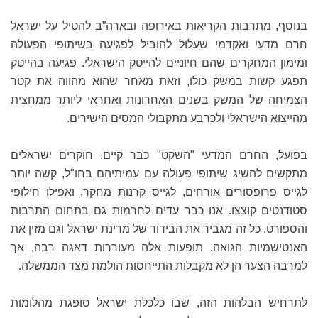
בנוסף, מתרבות הקריאות באירופה ובארה”ב להטיל על ישראל
חרם מדעי ואקדמי שעלול להוביל לפגיעה בשיתופי הפעולה
ומימון המחקרים שהם חיוניים להייטק הישראלי. פגיעה בהייטק
תפגע קשות במשק כולו, וזאת מאחר שהוא מהווה את קטר
הצמיחה של המשק בשנים האחרונות ואחראי ליותר ממחצית
מהייצוא הישראלי ולכרבע מתקבולי המסים הישירים.
בפועל, החרם המדעי "השקט" כבר קיים. חוקרים ישראלים
מתקשים להשיג שיתופי פעולה עם עמיתיהם בחו"ל, קשה יותר
לגייס פרופסורים אורחים, לגייס קרנות מחקר, ואפילו חילופי
סטודנטים קוצצו. אנו כבר עדים לחרמות גם בתחום התרבות
והספורט. כל זה מגביר את הבידוד של מדינת ישראל וגם מזין את
האנטישמיות הגואה. תופעות אלה מעוררות דאגה רבה, אך
למרבה הצער הן לא מקבלות התייחסות הולמת מצד הממשלה.
לתרחיש הבלהות הזה, שבו כלכלת ישראל סופגת מהלומות