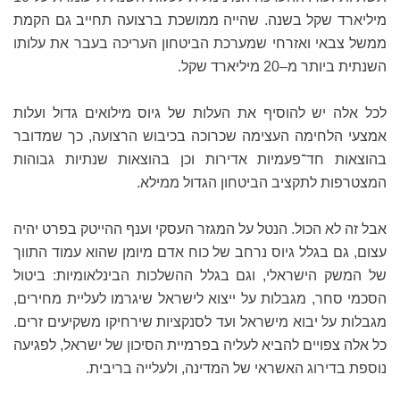
מיליארד שקל בשנה. שהייה ממושכת ברצועה תחייב גם הקמת
ממשל צבאי ואזרחי שמערכת הביטחון העריכה בעבר את עלותו
השנתית ביותר מ–20 מיליארד שקל.
לכל אלה יש להוסיף את העלות של גיוס מילואים גדול ועלות
אמצעי הלחימה העצימה שכרוכה בכיבוש הרצועה, כך שמדובר
בהוצאות חד־פעמיות אדירות וכן בהוצאות שנתיות גבוהות
המצטרפות לתקציב הביטחון הגדול ממילא.
אבל זה לא הכול. הנטל על המגזר העסקי וענף ההייטק בפרט יהיה
עצום, גם בגלל גיוס נרחב של כוח אדם מיומן שהוא עמוד התווך
של המשק הישראלי, וגם בגלל ההשלכות הבינלאומיות: ביטול
הסכמי סחר, מגבלות על ייצוא לישראל שיגרמו לעליית מחירים,
מגבלות על יבוא מישראל ועד לסנקציות שירחיקו משקיעים זרים.
כל אלה צפויים להביא לעליה בפרמיית הסיכון של ישראל, לפגיעה
נוספת בדירוג האשראי של המדינה, ולעלייה בריבית.