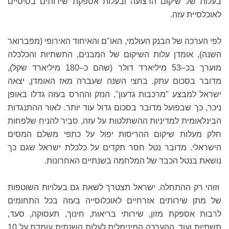
בעלות של שיקום הרצועה ובעלות אספקת שירותים בסיסיים
לאוכלסיית עזה.
לפי הערכה של הבנק העולמי, האו"ם והאיחוד האירופי (מפברואר
השנה), אומדן עלות השיקום של המבנים, התשתיות והכלכלה
מוערך בכ–53 מיליארד דולר (שהם כ–180 מיליארד שקל),
מדובר בסכום עתק. בחצי השנה שעברה מאז האומדן, יצאה
ישראל למבצע "מרכבות גדעון", הנזק וההרס בעזה גדלו באופן
ניכר, כך שבפועל מדובר בסכום גדול עוד יותר. לאור ההתנגדות
הבינלאומית למדיניות ההשתלטות על עזה, סביר להניח שלפחות
חלק מעלות שיקום ההריסות יפול על כתפי משלם המסים
הישראלי. מדובר נטל חסר תקדים על כלכלת ישראל שגם כך
נושאת בנטל הכבד של המלחמה בשנתיים האחרונות.
וזוהי רק ההתחלה. ישראל תצטרך לשאת גם בעלויות השוטפות
של מתן שירותים אזרחיים לאוכלוסייה בעזה בכל התחומים
לרבות אספקת מזון, שירותי בריאות, חינוך, תעסוקה, סעד,
תשתיות ועוד. ההערכה המינימלית לעלות השנתית עומדת על 10