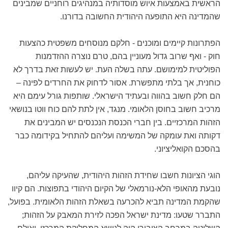
הראשית באמצעות איוש מוסדותיה במנהיגים רוחניים שמבינים
שהמדינה היא התופעה היהודית החשובה בדורנו.
הפתרונות קיימים ומוכנים - חלקם מנוסחים משפטית כהצעות
חוק - ואף שרוב גדול מעוניין בהם, טרם נוצרה ההזדמנות
הפוליטית למימושם. עתה בשלה העת. יש לעשות זאת בדרך לא
כוחנית, אך בלתי מתפשרת. אסור לדחוק את החרדים לפינה –
הם חלק חשוב בהווה ובעתיד הישראלי. שותפות גורל עימם היא
מרכיב חשוב בחוסן הלאומי. מנגד, אין לתת להם כוח ווטו בנושאי
הזהות המרכזיים. בין חברי הכנסת הנכנסים יש המבינים את
דקותה ואת עומקה של המשימה ועליהם להתחיל בקידומה כבר
בהסכם הקואליציוני.
הוגי הציונות חשבו שחידת הזהות היהודית, שהעיקה עליהם,
נובעת מהאופי הלא-נורמאלי של הקיום היהודי בתפוצות. הם קיוו
שהקמת המדינה תביא להכרעה בשאלת הזהות הלאומית. בפועל,
התברר שטעו: מדינת ישראל הפכה לזירת המאבק על הזהות;