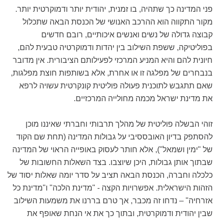
פני המדינה כך שתהיה, בו זמנית, יהודית יותר ודמוקרטית יותר.
מקור התקווה הוא ההרכב האנושי של הכנסת הבאה שתכלול
קבוצה גדולה של נשים ואנשים איכותיים, רובם חדשים
בפוליטיקה, ששפת השילוב בין יהדות ודמוקרטיה טבעית להם,
חיונית להם והיא המניע המרכזי לפעילותם הציבורית. אין מדובר
בנבחרים של מפלגה זו או אחרת, אלא בשותפות חוצת מפלגות,
שאם תתגבש לתוכנית פעולה פוליטית קונקרטית עשויה לרפא
את מדינת ישראל מכמה מחולייה המרכזיים.
זוהי הבשלה פוליטית של מהלך תרבותי וחברתי שאיננו מוכן
להסתפק בדיון האובססיבי על גבולות המדינה (תחת שם הקוד
של "ימין ושמאל"), אלא חותר לעסוק באופייה הראוי של המדינה
שבתוך אותן גבולות, היכן שיוצבו. בצד השאלות החשובות של
כלכלה וחברה, הכנסת הבאה תציב על סדר יומה שאלות יסוד של
הזהות הישראלית. אפשרויות הקצה - "מדינת הלכה" ו"מדינת כל
אזרחיה" – נדחו זה מכבר, אך טרם בררנו את משמעות השילוב
שבין יהודית ודמוקרטית, ובתוך כך את אי הנחת שאופף את