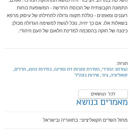
השליטה במרחב הציבורי היה לנושא המחלוקת המרכזי. ואולם,
התמונה הקבוצתית של הכנסת החדשה - המשופעת כוחות
רעננים ומאוזנים - כוללת תקווה גדולה לתחילתו של עיסוק מרפא
בשאלות אלו. אם כך יהיה, נוכל לגשת למשימה הגדולה מכולן:
כינונה של חוקה בהסכמה למדינת הלאום של העם היהודי.
תגיות:
המרחב החרדי,
הסדרת סוגיות דת ומדינה,
בחירות 2013,
חרדים,
קואליציה,
גיור,
שירות בצה"ל
לכל הנושאים
מאמרים בנושא
מחול השדים הקואליציוני: בתאוריה ובישראל