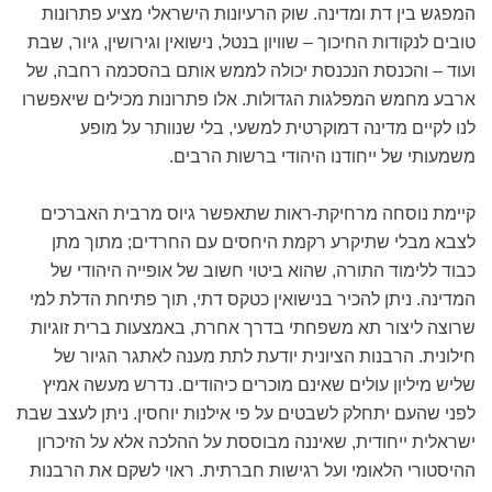
המפגש בין דת ומדינה. שוק הרעיונות הישראלי מציע פתרונות
טובים לנקודות החיכוך – שוויון בנטל, נישואין וגירושין, גיור, שבת
ועוד – והכנסת הנכנסת יכולה לממש אותם בהסכמה רחבה, של
ארבע מחמש המפלגות הגדולות. אלו פתרונות מכילים שיאפשרו
לנו לקיים מדינה דמוקרטית למשעי, בלי שנוותר על מופע
משמעותי של ייחודנו היהודי ברשות הרבים.
קיימת נוסחה מרחיקת-ראות שתאפשר גיוס מרבית האברכים
לצבא מבלי שתיקרע רקמת היחסים עם החרדים; מתוך מתן
כבוד ללימוד התורה, שהוא ביטוי חשוב של אופייה היהודי של
המדינה. ניתן להכיר בנישואין כטקס דתי, תוך פתיחת הדלת למי
שרוצה ליצור תא משפחתי בדרך אחרת, באמצעות ברית זוגיות
חילונית. הרבנות הציונית יודעת לתת מענה לאתגר הגיור של
שליש מיליון עולים שאינם מוכרים כיהודים. נדרש מעשה אמיץ
לפני שהעם יתחלק לשבטים על פי אילנות יוחסין. ניתן לעצב שבת
ישראלית ייחודית, שאיננה מבוססת על ההלכה אלא על הזיכרון
ההיסטורי הלאומי ועל רגישות חברתית. ראוי לשקם את הרבנות