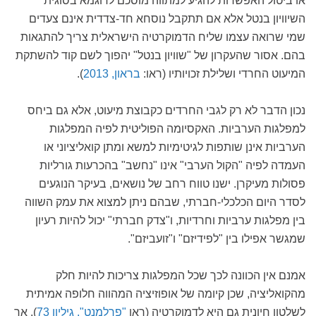
או ביטול האפשרות להגיע למתווה מוסכם לדוגמא בסוגית
השיוויון בנטל אלא אם תתקבל נוסחא חד-צדדית אינם צעדים
שמי שרואה עצמו שליח הדמוקרטיה הישראלית צריך להתגאות
בהם. אסור שהעקרון של "שוויון בנטל" יהפוך לשם קוד להשתקת
המיעוט החרדי ושלילת זכויותיו (ראו:
בראון, 2013
).
נכון הדבר לא רק לגבי החרדים כקבוצת מיעוט, אלא גם ביחס
למפלגות הערביות. האקסיומה הפוליטית לפיה המפלגות
הערביות אינן שותפות לגיטימיות למשא ומתן קואליציוני או
העמדה לפיה "הקול הערבי" אינו "נחשב" בהכרעות גורליות
פסולות מעיקרן. ישנו טווח רחב של נושאים, בעיקר הנוגעים
לסדר היום הכלכלי-חברתי, שבהם ניתן למצוא את עמק השווה
בין מפלגות ערביות וחרדיות, ו"צדק חברתי" יכול להיות רעיון
שמגשר אפילו בין "לפידיזם" ו"זועביזם".
אמנם אין הכוונה לכך שכל המפלגות צריכות להיות חלק
מהקואליציה, שכן קיומה של אופוזיציה המהווה חלופה אמיתית
לשלטון חיונית גם היא לדמוקרטיה (ראו
"פרלמנט", גיליון 73
), אך