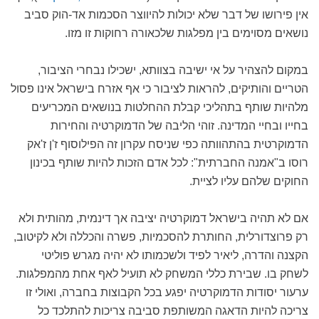
אין פירושו של דבר שלא יכולות להיווצר הסכמות אד-הוק סביב
נושאים מסוימים בין מפלגות שלכאורה רחוקות זו מזו.
במקום להצהיר על אי ישיבה בצוותא, ישכילו נבחרי הציבור,
הטריים והותיקים, להראות לציבור כי אף אזרח בישראל אינו פסול
מלהיות שותף בתהליכי קבלת ההחלטות בנושאים המכריעים
בחייו ובחיי המדינה. זוהי הליבה של הדמוקרטיה והחירות
הדמוקרטית בהתהוותה כפי שניסח עקרון זה הפילוסוף ז'ן ז'אק
רוסו ב"אמנה החברתית": לכל אדם הזכות להיות שותף בכינון
החוקים שלהם עליו לציית.
אם לא תהיה בישראל דמוקרטיה יציבה אך דינמית, מהותית ולא
רק פרוצדורלית, החותרת להסכמיות, פשרה והכללה ולא לקיטוב,
הקצנה והדרה, ליאיר לפיד ולשכמותו לא יהיה מגרש פוליטי
לשחק בו. שבירת כללי המשחק לא תועיל לאף אחת מהמפלגות.
ערעור יסודות הדמוקרטיה יפגע בכל הקבוצות בחברה, ואולי זו
צריכה להיות הדאגה המשותפת סביבה צריכות להתלכד כל