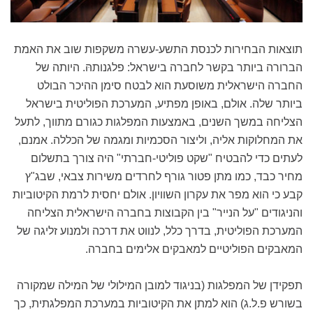
תוצאות הבחירות לכנסת התשע-עשרה משקפות שוב את האמת
הברורה ביותר בקשר לחברה בישראל: פלגנותהּ. היותה של
החברה הישראלית משוסעת הוא לבטח סימן ההיכר הבולט
ביותר שלה. אולם, באופן מפתיע, המערכת הפוליטית בישראל
הצליחה במשך השנים, באמצעות המפלגות כגורם מתווך, לתעל
את המחלוקות אליה, וליצור הסכמיות ומגמה של הכללה. אמנם,
לעתים כדי להבטיח "שקט פוליטי-חברתי" היה צורך בתשלום
מחיר כבד, כמו מתן פטור גורף לחרדים משירות צבאי, שבג"ץ
קבע כי הוא מפר את עקרון השוויון. אולם יחסית לרמת הקיטוביות
והניגודים "על הנייר" בין הקבוצות בחברה הישראלית הצליחה
המערכת הפוליטית, בדרך כלל, לנווט את דרכה ולמנוע זליגה של
המאבקים הפוליטיים למאבקים אלימים בחברה.
תפקידן של המפלגות (בניגוד למובן המילולי של המילה שמקורה
בשורש פ.ל.ג) הוא למתן את הקיטוביות במערכת המפלגתית, כך