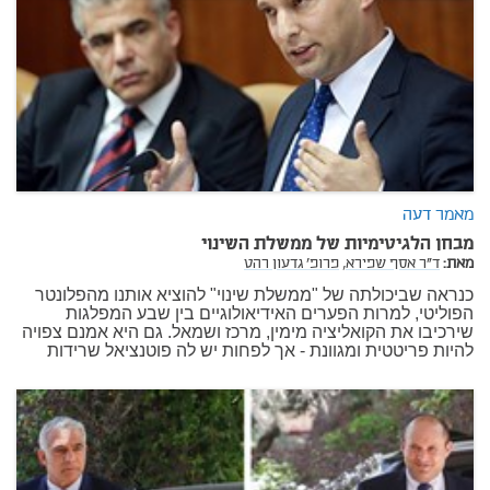
מאמר דעה
מבחן הלגיטימיות של ממשלת השינוי
מאת:
ד"ר אסף שפירא,
פרופ' גדעון רהט
כנראה שביכולתה של "ממשלת שינוי" להוציא אותנו מהפלונטר
הפוליטי, למרות הפערים האידיאולוגיים בין שבע המפלגות
שירכיבו את הקואליציה מימין, מרכז ושמאל. גם היא אמנם צפויה
להיות פריטטית ומגוונת - אך לפחות יש לה פוטנציאל שרידות