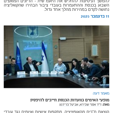
להמשך הניסיונות להחליש את היועמ"שית - הדיונים המואצים
השבוע בכנסת וההתעמרות בעובדי ציבור הבהירו שהקואליציה
נחושה לקדם במהירות מהלך אחד גדול.
11 בדצמבר 2025
מאמר דעה
מופעי האימים בוועדות הכנסת חייבים להיפסק
מאת:
ד"ר אסף שפירא,
אביטל פרידמן
הוצאת ח"כים מהאופוזיציה, מתקפות אישיות ואיומים נגד עובדי