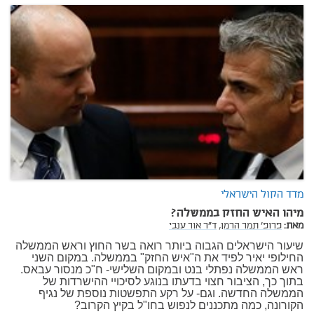
מדד הקול הישראלי
מיהו האיש החזק בממשלה?
מאת:
פרופ' תמר הרמן,
ד"ר אור ענבי
שיעור הישראלים הגבוה ביותר רואה בשר החוץ וראש הממשלה
החילופי יאיר לפיד את ה"איש החזק" בממשלה. במקום השני
ראש הממשלה נפתלי בנט ובמקום השלישי- ח"כ מנסור עבאס.
בתוך כך, הציבור חצוי בדעתו בנוגע לסיכויי ההישרדות של
הממשלה החדשה. וגם- על רקע התפשטות נוספת של נגיף
הקורונה, כמה מתכננים לנפוש בחו"ל בקיץ הקרוב?