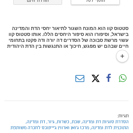
הוסף לסל
הורדה חינם
סטטוס קוו הוא המונח השגור לתיאור יחסי הדת והמדינה
בישראל, וסיפורו הוא סיפור היחסים הללו. אותו סטטוס קוו
עשוי מרשת סבוכה של הסדרים דה יורה ודה פקטו בתחומי
חיים שבהם יש מפגש, חיכוך או התנגשות בין הדת היהודית
ובין המדינה.
read
more
תגיות:
הסדרת סוגיות דת ומדינה,
שבת,
כשרות,
גיור,
דת ומדינה,
התוכנית לדת ומדינה,
מרכז ג'ואן וארווין ג'ייקובס לחברה משותפת