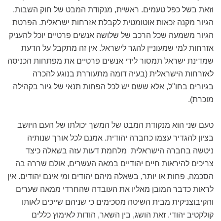
וזאת בשל כפל טעמים. ראשית, מנקודת המבט של חוק השבות.
הגיור מקנה זכאות אוטומטית לקבלת אזרחות ישראלית. הפרטת
הגיור משמעה שכל הרכב של שלושה אנשים פרטיים יוכל להעניק
אזרחות למי שמעוניין להגר לישראל. אין זה מתקבל על הדעת
שמדינת ישראל תמסור לידי אנשים פרטיים את מפתחות הכניסה
לאזרחות הישראלית (בעיה דומה מתעוררת בנוגע להכרה
בגיורים בחו"ל, אלא ששם יש לכל הפחות תנאי של גיור בקהילה
מוכרת).
טעם שני הוא מנקודת המבט של המשך יכולתו של העם היושב
בציון להגדיר עצמו כחברה יהודית. אמנם לכל אורך שנותיה
ניטשה בחברה הישראלית מלחמת דעות עזה בשאלה כיצד
צריכים להיראות חיים יהודיים במאה העשרים, אולם שררה בה
הסכמה, פחות או יותר, בשאלה מיהם יהודים ומי אינם יהודים. אין
לראות כדבר המובן מאליו את העובדה שהחרדי ממאה שערים
והקיבוצניקית מבית השיטה מסכימים כי שניהם שייכים לאותו
קולקטיב יהודי. זאת הושג, בין השאר, הודות לאימוץ כללים