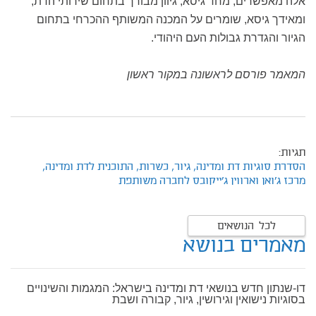
אלה מאפשרים, מחד גיסא, גיוון מבורך בתחום שירותי הדת,
ומאידך גיסא, שומרים על המכנה המשותף ההכרחי בתחום
הגיור והגדרת גבולות העם היהודי.
המאמר פורסם לראשונה במקור ראשון
תגיות:
הסדרת סוגיות דת ומדינה,
גיור,
כשרות,
התוכנית לדת ומדינה,
מרכז ג'ואן וארווין ג'ייקובס לחברה משותפת
לכל הנושאים
מאמרים בנושא
דו-שנתון חדש בנושאי דת ומדינה בישראל: המגמות והשינויים
בסוגיות נישואין וגירושין, גיור, קבורה ושבת