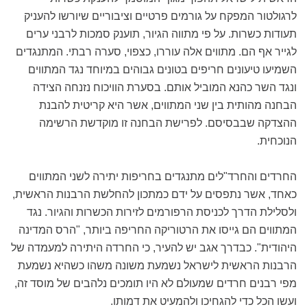
לרגולטור המפקח על גורמים פרטיים וציבוריים שיורשו להעניק
תעודות כשרות. על פי מתווה הגיור, תוענק סמכות לרבני ערים
לגייר אף הם. מתווים אלה עוררו, כצפוי, סערה רבתי. המתנגדים
השמיעו טיעונים חריפים בטונים גבוהים במיוחד נגד המתווים
ונגד השר כהנא המוביל אותם. בסערת הוויכוח נזנחה הצידה
הבחנה מהותית בין שני המתווים, אשר היא קריטית להבנת
ההצדקה שבבסיסם. לפרישת הבחנה זו מוקדשת הרשימה
הנוכחית.
החרדים והחרד"לים מתנגדים בחריפות יתירה לשני המתווים
כאחד, אשר נתפסים על ידם כמתכון להחלשת הרבנות הראשית,
ולסלילת הדרך לכניסת הרפורמים לזירות הכשרות והגיור. נגד
המתווים הם גייסו את הרטוריקה החריפה ביותר, "הרס המדינה
היהודית". כבדרך אגב יש להעיר, כי החרדה היתירה למעמדה של
הרבנות הראשית לישראל נשמעת משונה משהו כשהיא נשמעת
מפי רבנים חרדים שמעולם לא היו תומכים נלהבים של מוסד זה,
ועשו הכל כדי להגחיכו ולהמעיט את דמותו.