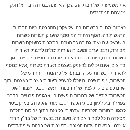
את משמעותו של הבדל זה, שכן הוא עונה במידה רבה על חלק
מטענות המתנגדים.
כאמור, מתווה הכשרות בנוי על עקרון ההפרטה. כיום הרבנות
הראשית היא הגוף היחידי המוסמך להעניק תעודות כשרות
בישראל. עם זאת, גם במצב הנוכחי הסמכות להענקת כשרות
מבוזרת, ורבני ערים ומועצות אזוריות יכולים להעניק תעודות
כשרות. ברם, כיום הסמכות אינה מופרטת. גופים פרטיים, כגון
בד"צים, אינם יכולים להעניק בעצמם תעודת כשרות (אלא בנוסף
לתעודת הכשרות של הרבנות). על פי המתווה החדש של
הכשרות, גופים פרטיים יוכלו להעניק תעודות כשרות בעצמם, תוך
שהם כפופים לרגולציה של הרבנות הראשית. בכך יעבור "שוק
הכשרות" לידיים של תחרות חופשית בין ארגונים פרטיים. הדבר
צפוי להוביל לגיוון בסוגי הכשרות, ברמות ההקפדה, במתן ביטוי
למגוון מסורות הלכתיות ועדתיות, כל זאת בתוך גבולות ההלכה.
מסעדה תוכל לבחור אם היא מעוניינת בכשרות של בד"ץ חרדי
אשכנזי, בכשרות עדות המזרח, בכשרות של רבנות ציונית-דתית