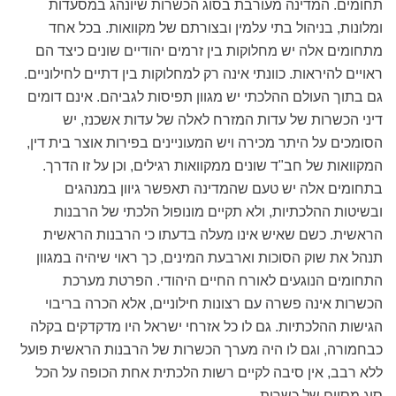
תחומים. המדינה מעורבת בסוג הכשרות שיונהג במסעדות
ומלונות, בניהול בתי עלמין ובצורתם של מקוואות. בכל אחד
מתחומים אלה יש מחלוקות בין זרמים יהודיים שונים כיצד הם
ראויים להיראות. כוונתי אינה רק למחלוקות בין דתיים לחילוניים.
גם בתוך העולם ההלכתי יש מגוון תפיסות לגביהם. אינם דומים
דיני הכשרות של עדות המזרח לאלה של עדות אשכנז, יש
הסומכים על היתר מכירה ויש המעוניינים בפירות אוצר בית דין,
המקוואות של חב"ד שונים ממקוואות רגילים, וכן על זו הדרך.
בתחומים אלה יש טעם שהמדינה תאפשר גיוון במנהגים
ובשיטות ההלכתיות, ולא תקיים מונופול הלכתי של הרבנות
הראשית. כשם שאיש אינו מעלה בדעתו כי הרבנות הראשית
תנהל את שוק הסוכות וארבעת המינים, כך ראוי שיהיה במגוון
התחומים הנוגעים לאורח החיים היהודי. הפרטת מערכת
הכשרות אינה פשרה עם רצונות חילוניים, אלא הכרה בריבוי
הגישות ההלכתיות. גם לו כל אזרחי ישראל היו מדקדקים בקלה
כבחמורה, וגם לו היה מערך הכשרות של הרבנות הראשית פועל
ללא רבב, אין סיבה לקיים רשות הלכתית אחת הכופה על הכל
סוג מסוים של כשרות.