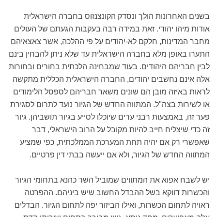
בשנים האחרונות הולך ונסדק הקונצנזוס בחברה הישראלית
אודות מיהו יהודי. זאת במידה רבה בעקבות הגעתם של העולים
מחבר המדינות, חלקם לא-יהודים על פי ההלכה, אשר צאצאיהם
התערו באופן מלא בחברה הישראלית עד שלא ניתן להבחין בינם
לבין חבריהם היהודים. בעוד שמבחינה הלכתית בחורים ובחורות
אלה אינם נחשבים יהודים, החברה הישראלית הכללית מתקשה
לראות באיזה מובן הם שונים משאר חבריהם לספסל הלימודים
או לשירות בצה"ל. המתווה החדש של הגיור נועד לתרום לסגירת
פער זה, באמצעות רבני ערים שיוכלו לסייע בגיור תושביהן. גיור
זה כדי שיצליח חייב להיות מקובל על הרוב הישראלי, דבר
שאפשרי רק אם יהיה תחת המערכת הממלכתית, כפי שמציע
המתווה החדש של הגיור, ולא אם ייעשה בבתי דין פרטיים.
יש לשבח אפוא את המתווים שמוביל השר כהנא בתחומי הגיור
והכשרות דווקא בשל ההבדל החשוב שיש ביניהם. ההפרטה
ראויה לתחום הכשרות, ואילו הביזור יפה לתחום הגיור. הבדלים