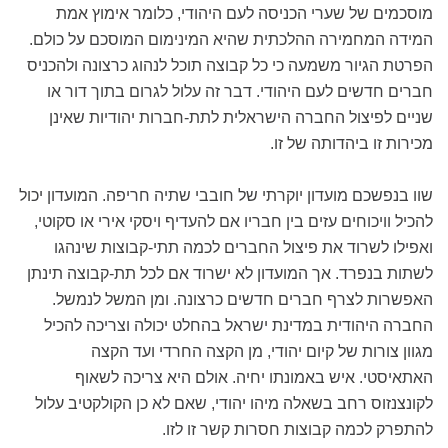
מוסכמים של שערי הכניסה לעם היהודי, כלומר אימוץ אמת
המידה המחמירה ההלכתית שהיא המינימום המוסכם על כולם.
הפרטת הגיור משמעה כי כל קבוצה תוכל לנהוג כרצונה ולהכניס
חברים חדשים לעם היהודי. דבר זה עלול לגרום בתוך דור או
שניים לפיצול החברה הישראלית לתת-חברות יהודיות שאינן
מכירות זו ביהדותה של זו.
שוו בנפשכם מועדון יוקרתי של חובבי שתיה חריפה. המועדון יכול
להכיל וויכוחים עזים בין חבריו אם להעדיף ויסקי אירי או סקוטי,
ואפילו לשרוד את פיצול החברים לכמה תתי-קבוצות שינהגו
לשתות בנפרד. אך המועדון לא ישרוד אם לכל תת-קבוצה תינתן
האפשרות לצרף חברים חדשים כרצונה. ומן המשל לנמשל.
החברה היהודית במדינת ישראל בהחלט יכולה וצריכה להכיל
מגוון צורות של קיום יהודי, מן הקצה החרדי ועד הקצה
האתאיסטי. איש באמונתו יחיה. אולם היא צריכה לשאוף
לקונצנזוס רחב בשאלה מיהו יהודי, שאם לא כן הקולקטיב עלול
להתפרק לכמה קבוצות חסרות קשר זו לזו.