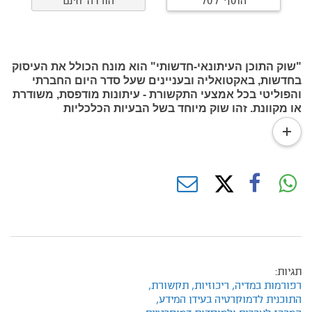
הוסף לסל
הורדה חינם
"שוק התוכן העיתונאי-חדשותי" הוא מונח הכולל את העיסוק
בחדשות, באקטואליה ובעניינים שעל סדר היום החברתי
והפוליטי בכל אמצעי התקשורת - עיתונות מודפסת, משודרת
או מקוונת. זהו שוק מיוחד בשל הבעיות הכלכליות
שמאפיינות מסחר במידע ובידיעות וגם בשל
read
התפקיד הקריטי שתוכן עיתונאי-חדשותי ממלא בהבטחת
more
התפקוד התקין של ההליך הדמוקרטי.
תגיות:
רפורמות במדיה,
ריכוזיות,
תקשורת,
התוכנית לדמוקרטיה בעידן המידע,