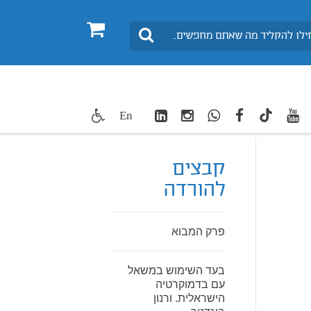
0
חיפוש
LinkedIn
Instagram
WhatsApp
facebook
youtube
twitte
En
TikTok
קבצים
להורדה
פרק המבוא
בעד השימוש במשאל
עם בדמוקרטיה
הישראלית. ורנון