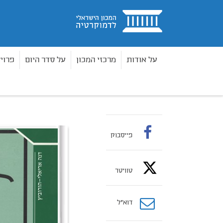
בית
על אודות
מרכזי המכון
על סדר היום
פרוי
ספרים
ספרי עיון 2
משאלי עם בישראל
בית
פייסבוק
טוויטר
דוא”ל