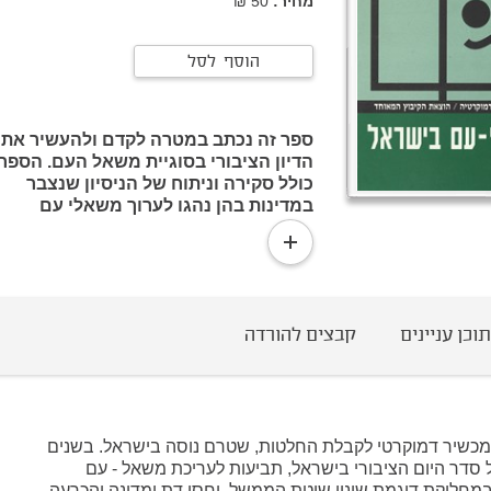
מחיר:
50 ₪
הוסף לסל
ספר זה נכתב במטרה לקדם ולהעשיר את
הדיון הציבורי בסוגיית משאל העם. הספר
כולל סקירה וניתוח של הניסיון שנצבר
במדינות בהן נהגו לערוך משאלי עם
בסוגיות שונות. מהם היתרונות והחסרונות
read
של השימוש בכלי הכרעה זה? מהן
more
הטכניקות השונות לביצועו של משאל
עם? האם ראוי לאמצו בדמוקרטיה
הישראלית?
תוכן עניינים
קבצים להורדה
מכשיר דמוקרטי לקבלת החלטות, שטרם נוסה בישראל. בשנים
 סדר היום הציבורי בישראל, תביעות לעריכת משאל - עם
במחלוקת דוגמת שינוי שיטת הממשל, יחסי דת ומדינה והכרעה