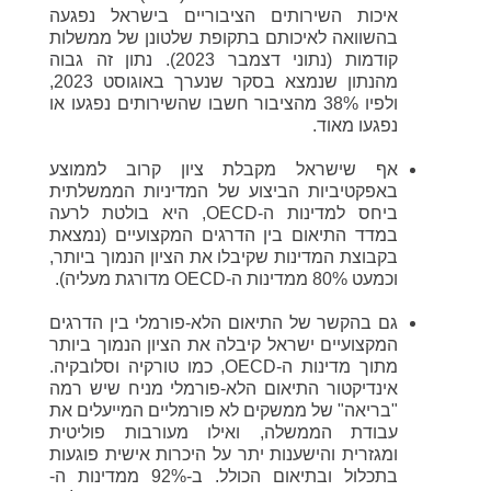
איכות השירותים הציבוריים בישראל נפגעה
בהשוואה לאיכותם בתקופת שלטונן של ממשלות
קודמות (נתוני דצמבר 2023). נתון זה גבוה
מהנתון שנמצא בסקר שנערך באוגוסט 2023,
ולפיו 38% מהציבור חשבו שהשירותים נפגעו או
נפגעו מאוד.
אף שישראל מקבלת ציון קרוב לממוצע
באפקטיביות הביצוע של המדיניות הממשלתית
ביחס למדינות ה-OECD, היא בולטת לרעה
במדד התיאום בין הדרגים המקצועיים (נמצאת
בקבוצת המדינות שקיבלו את הציון הנמוך ביותר,
וכמעט 80% ממדינות ה-OECD מדורגת מעליה).
גם בהקשר של התיאום הלא-פורמלי בין הדרגים
המקצועיים ישראל קיבלה את הציון הנמוך ביותר
מתוך מדינות ה-OECD, כמו טורקיה וסלובקיה.
אינדיקטור התיאום הלא-פורמלי מניח שיש רמה
"בריאה" של ממשקים לא פורמליים המייעלים את
עבודת הממשלה, ואילו מעורבות פוליטית
ומגזרית והישענות יתר על היכרות אישית פוגעות
בתכלול ובתיאום הכולל. ב-92% ממדינות ה-