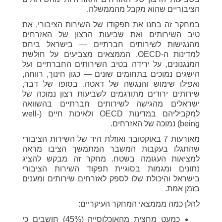
הציבוריים שהוא מקבל מהממשלה.
במחקר זה בחנו את תפקודו של השירות הציבורי, את
טיב השירותים ואת שביעות הרצון של האזרחים
מהנגישות לשירותים חברתיים — בישראל ביחס
למדינות ה-OECD. הממצאים מצביעים על חולשת
המנגנונים, על ירידה בטיב השירותים החברתיים ועל
הישגים נמוכים בתחומים שונים — כגון חינוך, רווחה,
ואפילו שימוש והנגשה של דאטה. בסופו של דבר,
שירותים ירודים מתורגמים לשביעות רצון נמוכה של
ישראלים מהגישה לשירותים חברתיים בהשוואה
למקביליהם במדינות OECD ולאיכות חיים (well-
being) נמוכה של האזרחים.
מאורעות 7 באוקטובר ואוזלת היד של השירות הציבורי
שהתגלו בעקבות המשבר המתמשך הציבו מראה
למציאות העגומה בשטח. מחקר זה מבקש להציג
נתונים ומגמות בסוגיית תפקוד השירות הציבורי
בישראל והיכולת שלו לספק לאזרחים שירותים ומענים
בזמן אמת.
להלן כמה מממצאי המחקר העיקריים:
כמעט מחצית מהאוכלוסייה (45%) חושבים כי