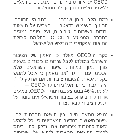
OECD יש איזון טוב יותר בין מנגנונים פורמליים
ללא פורמליים בדרך קבלת ההחלטות.
כמה מקרי בוחן שנבחנו — בתחומי הרווחה,
החינוך והשימוש בדאטה — הצביעו על תוצאות
ירודות בשירותים ציבוריים, ועל ציונים נמוכים
בהרבה מממוצע ה-OECD, בהלימה ליכולת
התיאום ואפקטיביות הביצוע של ישראל.
סקר ה-OECD מעלה כי האמון של הציבור
הישראלי ביכולתו לקבל שירותים ציבוריים בשעת
צורך נמוך במיוחד. שיעור הישראלים שלא
הסכימו עם ההיגד "אני מאמין כי אוכל לממש
בקלות זכאות להטבות ציבוריות אם אזדקק להן",
היה הגבוה ביותר מכל מדינות ה-OECD —
,
לעומת 46% בממוצע במדינות ה-OECD. במילים
אחרות, רוב גדול בציבור הישראלי אינו סומך על
תמיכה ציבורית בעת צרה.
נמצא מתאם חיובי בין הוצאה חברתית לבין
שיעור האנשים במדינה המאמינים כי יוכלו לממש
זכאות להטבות ציבוריות אם יזדקקו להן. ביחס
לרמת ההוצאה הריאלית לנפש על שירותים