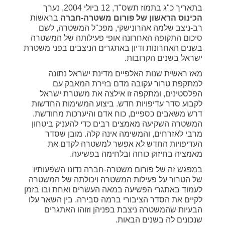
בתאריך כ"ג בתמוז תשס"ד, 12 ביולי 2004, נערך
הכינוס הראשון של פורום משטרה-חברה
בראשות
רב-ניצב שלמה אהרונישקי, מפכ"ל המשטרה, לשם
סיכום התקופה האחרונה אופי פעילותה של המשטרה
בשנים האחרונות ודיון באתגרים הניצבים בפני משטרת
ישראל בשנים הקרובות.
מאז ראשית שנות האלפיים מדינת ישראל נתונה
למתקפת טרור עקובה מדם בזירת המאבק עם
הפלסטינים, ומתקפה זו אילצה את משטרת ישראל
לקבוע סדר עדיפויות חדש. ביצוע המשימות החדשות
דרש משאבים כספיים, כוח אדם והיערכות מחודשת.
המשטרה השקיעה מאמצים רבים כדי להעניק ביטחון
מרבי לאזרחים, והמשימה אינה קלה. מובן שסדר
העדיפויות החדש לא אפשר למשטרה לקדם את
מאמציה בחיזוק כוחה ובלחימה בפשיעה.
במפגש זה של פורום משטרה-חברה נדונו השפעותיו
של הטרור על פעילות המשטרה ויכולתה של המשטרה
לעמוד באתגרי הפשיעה במאה העשרים ואחת ובו בזמן
לקיים את הסדר הציבורי ברמה סבירה. בין השאר עלו
הבעיות שהמשטרה ניצבת בפניהן וזוהו האתגרים
שנכונים לה בשנים הבאות.