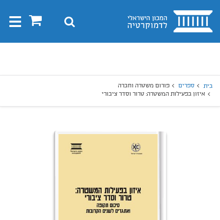
בית
0
חיפוש
Toggle
gation
יפוש
חיפוש
ספרים
פורום משטרה וחברה
בית
איזון בפעילות המשטרה: טרור וסדר ציבורי