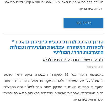
הוועדה לבחירת שופטים לשם מינוי שופטים ונשיא קבוע לבית המשפט
העליון. צפו בדיון.
לחצו כאן
הדיון בהרכב מורחב בבג"ץ ב"תיקון בן גביר"
לפקודת המשטרה: עצמאות המשטרה וגבולות
התערבות הדרג הפוליטי
ד"ר ערן שמיר-בורר,
עו"ד מירית לביא
18 ביוני 2024
באמצעות תיקון מס' 37 לפקודת המשטרה ביקש השר לשמש
כ"מפכ"ל-על" של המשטרה ולהתוות עקרונות פעילות ומדיניות בתחום
החקירות. המדינה טוענת כי התיקון פותח צוהר לפוליטיזציה בהפעלת
הכוח המשטרתי, מפר את האיזונים והבלמים בפעילות המשטרה ולפיכך
אינו חוקתי. צפו בדיון.