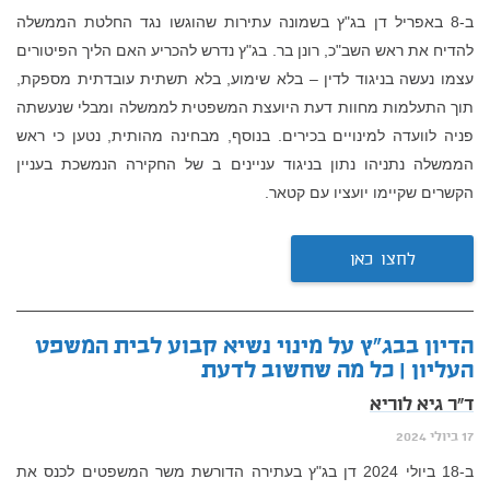
ב-8 באפריל דן בג"ץ בשמונה עתירות שהוגשו נגד החלטת הממשלה
להדיח את ראש השב"כ, רונן בר. בג"ץ נדרש להכריע האם הליך הפיטורים
עצמו נעשה בניגוד לדין – בלא שימוע, בלא תשתית עובדתית מספקת,
תוך התעלמות מחוות דעת היועצת המשפטית לממשלה ומבלי שנעשתה
פניה לוועדה למינויים בכירים. בנוסף, מבחינה מהותית, נטען כי ראש
הממשלה נתניהו נתון בניגוד עניינים ב של החקירה הנמשכת בעניין
הקשרים שקיימו יועציו עם קטאר.
לחצו כאן
הדיון בבג"ץ על מינוי נשיא קבוע לבית המשפט
העליון | כל מה שחשוב לדעת
ד"ר גיא לוריא
17 ביולי 2024
ב-18 ביולי 2024 דן בג"ץ בעתירה הדורשת משר המשפטים לכנס את