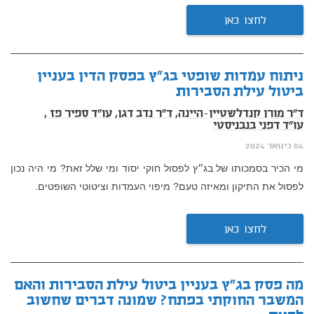
לחצו כאן
ניתוח עמדות שופטי בג"ץ בפסק הדין בעניין
ביטול עילת הסבירות
ד"ר מורן קנדלשטיין-היינה,
ד"ר נדב דגן,
עו"ד ספיר פז ,
עו"ד דפני בנבניסטי
04 בינואר 2024
מי הכיר בסמכותו של בג״ץ לפסול חוקי יסוד ומי שלל זאת? מי היה נכון
לפסול את התיקון ומאיזה טעם? מיפוי העמדות וציטוטי השופטים.
לחצו כאן
מה פסק בג"ץ בעניין ביטול עילת הסבירות והאם
המשבר החוקתי בפתח? שמונה דברים שחשוב