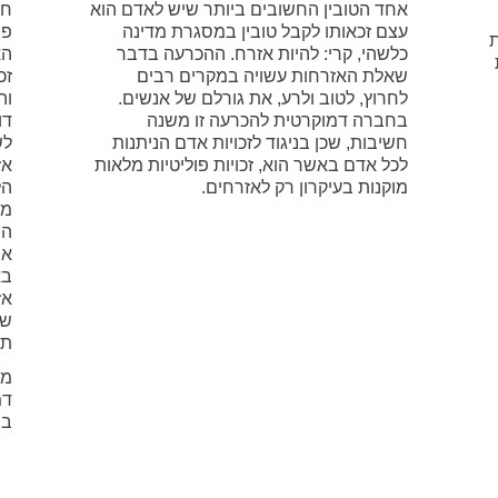
אחד הטובין החשובים ביותר שיש לאדם הוא
חב
עצם זכאותו לקבל טובין במסגרת מדינה
פו
ת
כלשהי, קרי: להיות אזרח. ההכרעה בדבר
הא
שאלת האזרחות עשויה במקרים רבים
זכ
לחרוץ, לטוב ולרע, את גורלם של אנשים.
וה
בחברה דמוקרטית להכרעה זו משנה
דו
חשיבות, שכן בניגוד לזכויות אדם הניתנות
לש
לכל אדם באשר הוא, זכויות פוליטיות מלאות
אז
מוקנות בעיקרון רק לאזרחים.
הל
מג
המ
או
בא
אז
של
תא
דמ
בה