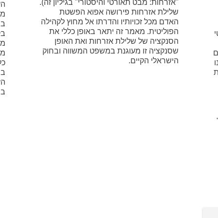
"אזרחות: מבט תאורטי והיסטורי" בגיליון זה).
הע
שלילת אזרחות פירושה אפוא הפשטת
מע
האדם מכל זכויותיו והדרתו אל מחוץ לקהילה
בפ
הפוליטית. מאמר זה יתאר באופן כללי את
י
הסנקציה של שלילת אזרחות ואת האופן
מא
שסנקציה זו מעוגנת במשפט המשווה ובחוק
ם
מק
הישראלי הקיים.
ו
כל
ת
בי
הז
בס