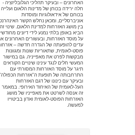
האחרונים – ובעיקר תהליכי הגלובליזציה -
חלה ירידה בכוחן של מדינות הלאום ועלייה
בכוחם של אידאולוגיות ומוסדות
אוניברסליים, ומכאן נחלש הקשר האינהרנט
בין מושג האזרחות למדינת הלאום. שינוי זה
הביא באופן בלתי נמנע לידי דיונים מחודשי
על מוסד האזרחות, ובעשורים האחרונים אנ
עדים להופעתה של הגדרה חדשה – אזרחו
פוסט-לאומית, שתאוריות שונות ומגוונות
מבקשות לפרט את מאפייניה. גם במישור
המעשי חלים לנגד עינינו שינויים הקוראים
תיגר על מוסד האזרחות המסורתי עם
התרחבותה של תופעת ה"אזרחות הכפולה"
ובעיקר עם כינונו של דגם האזרחות
העל-לאומית של האיחוד האירופי. במאמר
זה אנסה לשרטט את מאפייניו של מושג
האזרחות הפוסט-לאומית ואדון בביטוייו
למעשה.