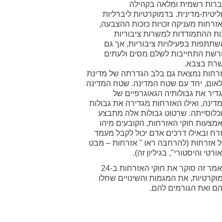
רות רשמית ומלאה בקהילה
ליטית-מדינית. בדמוקרטיות ליברליות
זרחות מעניקה זכויות כזכות ההצבעה,
ות ההתמודדות למשרות ציבוריות
שתתפות בפעילויות ציבוריות, אך גם
רשת התחייבות לשלם מסים ולעתים
רת בצבא.
רחות נמצאת גם בלב הגדרתה של מדינת
אום, יחד עם שטח המדינה. שטח המדינה
דיר את גבולותיה הגאוגרפיים של
דינה, ואילו האזרחות מגדירה את גבולות
כלוסייתה. שרטוט גבולות אלה מתבצע
מצעות חוקי האזרחות, הקובעים מיהו
רח ובאילו דרכים אדם יכול לקבל מעמד
 אזרחות (להרחבה ראו " אזרחות – מבט
ורטי והיסטורי", בגיליון זה).
מאמר זה סוקר את חוקי האזרחות ב-24
וקרטיות, את המגמות והשינויים שחלו
ם ואת הגורמים להם.