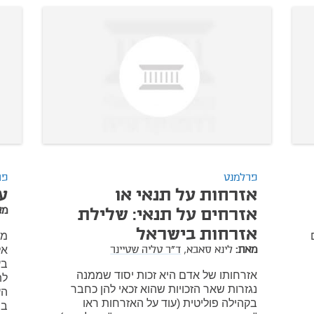
פרלמנט
פר
אזרחות על תנאי או
ע
מא
אזרחים על תנאי: שלילת
אזרחות בישראל
מש
מאת:
לינא סאבא,
ד"ר טליה שטיינר
אל
בע
אזרחותו של אדם היא זכות יסוד שממנה
לת
נגזרות שאר הזכויות שהוא זכאי להן כחבר
הע
בקהילה פוליטית (עוד על האזרחות ראו
במ