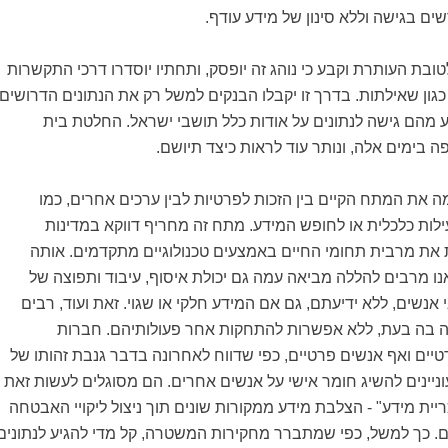
ם בגישה וללא סינון של מידע עודף.
בת העותרת וקבע כי נוהג זה יופסק, ותחתיו יוסדרו דרכי התקשרות
גון שאילתות. בדרך זו יקבלו הבנקים למשל רק את הנתונים הדרושים
 מהם גישה לנתונים על אודות כלל תושבי ישראל. החלטת בית
בימים אלה, ונותר עוד לראות כיצד תיושם.
ה את המתח הקיים בין הזכות לפרטיות לבין ערכים אחרים, כמו
ילות כלכלית או לחופש המידע. מתח זה מחריף דווקא במדינות
את מרבית תחומי החיים באמצעים טכנולוגיים מתקדמים. אותה
ו מרבים להללה מביאה עמה גם יכולת איסוף, עיבוד ותפוצה של
י אנשים, ללא ידיעתם, גם אם המידע חלקי או שגוי. זאת ועוד, רבים
זה בה בעת, ללא אפשרות להתחקות אחר פעולותיהם. חברות
יים ואף אנשים פרטיים, כפי שדווח לאחרונה בדבר גנבת זהותו של
ניינים להשיג חומר אישי על אנשים אחרים. הם מסוגלים לעשות זאת
ית מידע" - הצלבת מידע ממקורות שונים תוך ניצול ליקויי האבטחה
. כך למשל, כפי שמתברר מחקירות המשטרה, קל מדי להגיע לנתונים