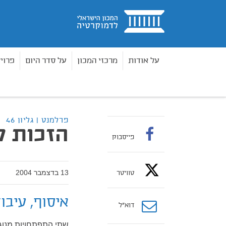
בית
על אודות
מרכזי המכון
על סדר היום
פרוי
פרלמנט
גליון 46 - גיליון 46
הזכות לפרטיות - מי
בית
פרלמנט | גליון 46
הזכות ל
פייסבוק
13 בדצמבר 2004
טוויטר
איסוף, עיבו
דוא”ל
שתי התפתחויות מנוג