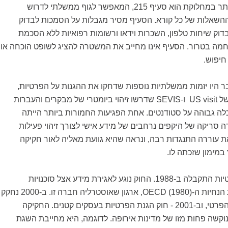
הסעיפים השנויים ביותר במחלוקת הוא סעיף 215, המאפשר לגוף ממשלתי לדרוש
השאלות של כל קורא. הסעיף מסיר מגבלות על הסמכות לבדוק
וק שיחות טלפון, השכרות וידאו ורשומות רפואיות ללא הסכמת
ה בטרור. הסעיף אינו מחייב את המשטרה להציג לשופט הוכחה או
חיפוש.
בספטמבר היו יזמות ממשלתיות נוספות שדחקו את ההגנות על הפרטיות,
לדוגמה תכניות הממשל US visit ו-SEVIS שדרשו זיהוי ביומטרי של מבקרים והעברות
ה גבוהה על סטודנטים. אחת הפגיעות החמורות ביותר הייתה
T, שאפשרה סריקה של היקפים נרחבים של מידע אישי לצורך זיהוי פעילות
ת עוררה התנגדות רבה, ונראה שהיא גוועת מאליה לאור חקיקה
במימון שזכתה לו.
חוק הפרטיות התקבלה ב-1988. החוק נוגע לאגירת מידע אצל סוכנויות
ממשלתיות בהשראת הנחיות ה-OECD (1980), ארגון שאוסטרליה חברה זו. ב-2000 נחקק
חוק הפרטיות למגזר הפרטי, וב-2001 - חוק הגנת הפרטיות בעסקים קטנים. החקיקה
קשה פחות מזו של מדינות אירופה. לדוגמה, היא מחייבת השגת