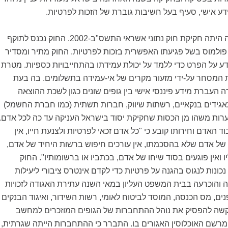
דע אישי, סעיף בעל חשיבות גוברת של הזכות לפרטיות.
ההתפתחות הראשונה היתה חקיקת חוק נתוני אשראי התשס"ב-2002. החוק נכנס לתוקף
 פולמוס בשל פגיעתו האפשרית בזכות לפרטיות. החוק מתיר ומסדיר
ע על הפרט כדי ללמד על יכולת עמידתו בהתחייבויות כספיות. מטרת
 המסחר על-ידי מזעור מקרים של אי-עמידה בתשלומים. בה בעת
 העברת מידע פיננסי אישי בין גופים שונים כגון לשכת ההוצאה
תאגידים בנקאיים, רשתות שיווק, חברות תשתית (כמו חברת החשמל)
ערות משהו מן הכסות שחקיקת יסוד בישראל העניקה עד כה לכל אדם.
ד: כבוד האדם וחירותו קובע כי "כל אדם זכאי לפרטיות ולצנעת חייו, אין
 של אדם שלא בהסכמתו, אין עורכים חיפוש ברשות היחיד של אדם,
ליו ואין פוגעים בסוד שיחו של אדם, בכתביו או ברשומותיו". החוק
כונות לנגוס בהגנה על פרטיות כדי לקדם אינטרס ציבורי ליעילות
ה והוכרעה בבית המשפט העליון במאי השנה עתירת האגודה לזכויות
ם, מס הכנסה, המוסד לביטוח לאומי, רשות השידור, ואיגוד הבנקים
קשה להפסיק את נוהל ההתחברות של הגופים המוזכרים למחשב
 מרשם האוכלוסין האגורים בו. התברר כי ההתחברות הייתה שגרתית,