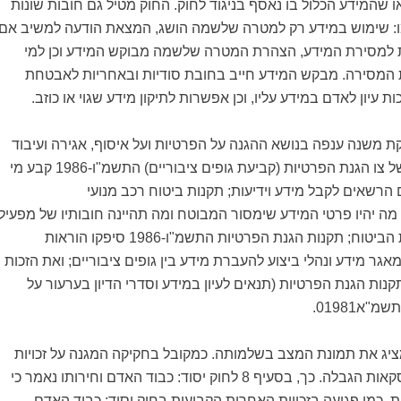
ו שהמידע הכלול בו נאסף בניגוד לחוק. החוק מטיל גם חובות שונות
ו: שימוש במידע רק למטרה שלשמה הושג, המצאת הודעה למשיב אם
ת למסירת המידע, הצהרת המטרה שלשמה מבוקש המידע וכן למי
 המסירה. מבקש המידע חייב בחובת סודיות ובאחריות לאבטחת
ת עיון לאדם במידע עליו, וכן אפשרות לתיקון מידע שגוי או כוזב.
קת משנה ענפה בנושא ההגנה על הפרטיות ועל איסוף, אגירה ועיבוד
של מידע אישי. כ למשל צו הגנת הפרטיות (קביעת גופים ציבוריים) התשמ"ו-1986 קבע מי
ם הרשאים לקבל מידע וידיעות; תקנות ביטוח רכב מנועי
-2004 קבעו מה יהיו פרטי המידע שימסור המבוטח ומה תהיינה חובותיו של מפעיל
מאגר המידע בחברת הביטוח; תקנות הגנת הפרטיות התשמ"ו-1986 סיפקו הוראות
אגר מידע ונהלי ביצוע להעברת מידע בין גופים ציבוריים; ואת הזכות
קנות הגנת הפרטיות (תנאים לעיון במידע וסדרי הדיון בערעור על
"א01981.
מציג את תמונת המצב בשלמותה. כמקובל בחקיקה המגנה על זכויות
אדם נפתח פתח לפסקאות הגבלה. כך, בסעיף 8 לחוק יסוד: כבוד האדם וחירותו נאמר כי
ת, כמו פגיעה בזכויות האחרות הקבועות בחוק יסוד: כבוד האדם