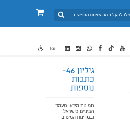
0
חיפוש
LinkedIn
Instagram
WhatsApp
facebook
youtube
twitte
En
TikTok
גיליון 46-
כתבות
נוספות
תמונות מידע- מעמד
הביניים בישראל
ובמדינות המערב