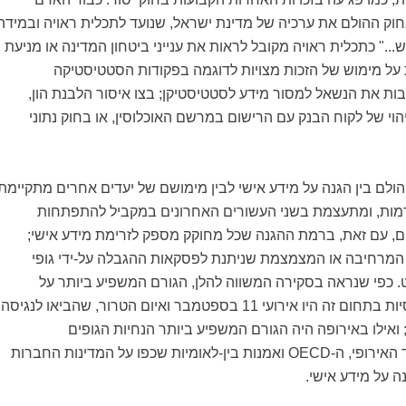
חוק ההולם את ערכיה של מדינת ישראל, שנועד לתכלית ראויה ובמידה
.." כתכלית ראויה מקובל לראות את ענייני ביטחון המדינה או מניעת
על מימוש של הזכות מצויות לדוגמה בפקודות הסטטיסטיקה
19, המחייבות את הנשאל למסור מידע לסטטיסטיקן; בצו איסור הלבנת הון,
הוי של לקוח הבנק עם הרישום במרשם האוכלוסין, או בחוק נתוני
הולם בין הגנה על מידע אישי לבין מימושם של יעדים אחרים מתקיימת
מות, ומתעצמת בשני העשורים האחרונים במקביל להתפתחות
ים, עם זאת, ברמת ההגנה שכל מחוקק מספק לזרימת מידע אישי;
 המרחיבה או המצמצמת שניתנת לפסקאות ההגבלה על-ידי גופי
כפי שנראה בסקירה המשווה להלן, הגורם המשפיע ביותר על
המדינות האנגלו-סקסיות בתחום זה היו אירועי 11 בספטמבר ואיום הטרור, שהביאו לנגיסה
 ואילו באירופה היה הגורם המשפיע ביותר הנחיות הגופים
הבין-לאומיים: האיחוד האירופי, ה-OECD ואמנות בין-לאומיות שכפו על המדינות החברות
ה על מידע אישי.