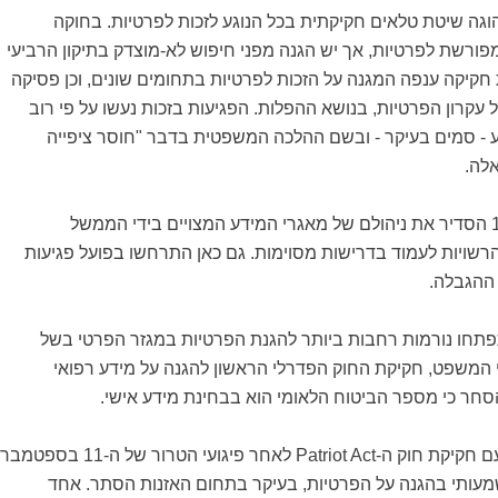
וגה שיטת טלאים חקיקתית בכל הנוגע לזכות לפרטיות. בחוקה
מפורשת לפרטיות, אך יש הגנה מפני חיפוש לא-מוצדק בתיקון הרביעי
 חקיקה ענפה המגנה על הזכות לפרטיות בתחומים שונים, וכן פסיקה
קרון הפרטיות, בנושא ההפלות. הפגיעות בזכות נעשו על פי רוב
 סמים בעיקר - ובשם ההלכה המשפטית בדבר "חוסר ציפייה
לה.
חוק הפרטיות מ-1974 הסדיר את ניהולם של מאגרי המידע המצויים בידי הממשל
רשויות לעמוד בדרישות מסוימות. גם כאן התרחשו בפועל פגיעות
ההגבלה.
תחו נורמות רחבות ביותר להגנת הפרטיות במגזר הפרטי בשל
י המשפט, חקיקת החוק הפדרלי הראשון להגנה על מידע רפואי
סחר כי מספר הביטוח הלאומי הוא בבחינת מידע אישי.
התקדמות זו נבלמה עם חקיקת חוק ה-Patriot Act לאחר פיגועי הטרור של ה-11 בספטמ
עותי בהגנה על הפרטיות, בעיקר בתחום האזנות הסתר. אחד