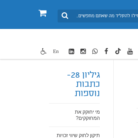
0
חיפוש
LinkedIn
Instagram
WhatsApp
facebook
youtube
twitte
En
TikTok
גיליון 28-
כתבות
נוספות
מי יחוקק את
המחוקקים?
תיקון לחוק שיווי זכויות