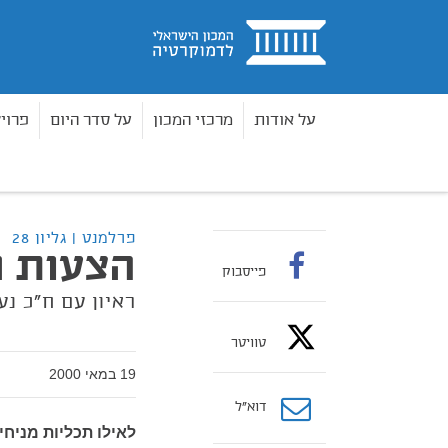
בית
על אודות
מרכזי המכון
על סדר היום
פרוי
פרלמנט
גליון 28 - גיליון 28
הצעות חוק פרטיות
בית
פרלמנט | גליון 28
הצעות ח
פייסבוק
ראיון עם ח"כ נע
טוויטר
19 במאי 2000
דוא”ל
לאילו תכליות מניח