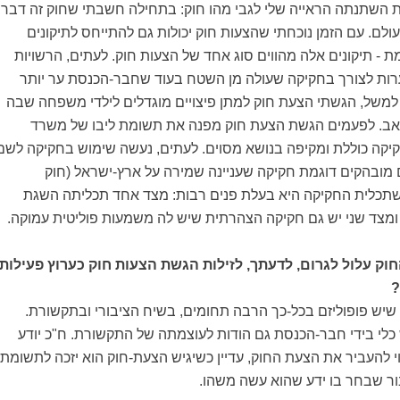
 השתנתה הראייה שלי לגבי מהו חוק: בתחילה חשבתי שחוק זה דבר
לם. עם הזמן נוכחתי שהצעות חוק יכולות גם להתייחס לתיקונים
ת - תיקונים אלה מהווים סוג אחד של הצעות חוק. לעתים, הרשויות
ן ערות לצורך בחקיקה שעולה מן השטח בעוד שחבר-הכנסת ער יותר
של, הגשתי הצעת חוק למתן פיצויים מוגדלים לילדי משפחה שבה
אב. לפעמים הגשת הצעת חוק מפנה את תשומת ליבו של משרד
קה כוללת ומקיפה בנושא מסוים. לעתים, נעשה שימוש בחקיקה לשם
 מובהקים דוגמת חקיקה שעניינה שמירה על ארץ-ישראל (חוק
 שתכלית החקיקה היא בעלת פנים רבות: מצד אחד תכליתה השגת
 ומצד שני יש גם חקיקה הצהרתית שיש לה משמעות פוליטית עמוקה.
וק עלול לגרום, לדעתך, לזילות הגשת הצעות חוק כערוץ פעילות
?
ו שיש פופוליזם בכל-כך הרבה תחומים, בשיח הציבורי ובתקשורת.
לי בידי חבר-הכנסת גם הודות לעוצמתה של התקשורת. ח"כ יודע
י להעביר את הצעת החוק, עדיין כשיגיש הצעת-חוק הוא יזכה לתשומת
ור שבחר בו ידע שהוא עשה משהו.