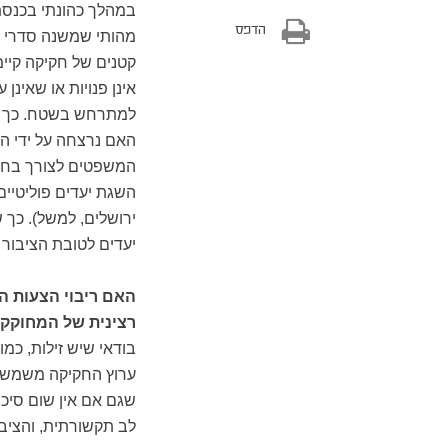
במהלך כהונתי בכנסת
הדפס
מהותי שמשנה סדרי עו
קטנים של חקיקה קיימ
אינן פנויות או שאינ
למתרחש בשטח. כך למ
האם נרצחה על ידי ה
המשפטים לצורך בחקי
השגת יעדים פוליטיים
ירושלים, למשל). כך
יעדים לטובת הציבור
האם ריבוי הצעות הח
רצינית של המחוקק
בודאי שיש זילות, כמ
ערוץ החקיקה משמש כ
שגם אם אין שום סיכו
לב תקשורתית, והציב