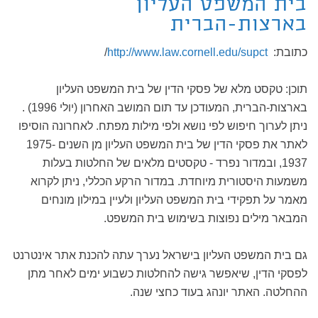
בית המשפט העליון
בארצות-הברית
כתובת:
http://www.law.cornell.edu/supct
/
תוכן: טקסט מלא של פסקי הדין של בית המשפט העליון
בארצות-הברית, המעודכן עד תום המושב האחרון (יולי 1996) .
ניתן לערוך חיפוש לפי נושא ולפי מילות מפתח. לאחרונה הוסיפו
לאתר את פסקי הדין של בית המשפט העליון מן השנים 1975-
1937, ובמדור נפרד - טקסטים מלאים של החלטות בעלות
משמעות היסטורית מיוחדת. במדור הרקע הכללי, ניתן לקרוא
מאמר על תפקידי בית המשפט העליון ולעיין במילון מונחים
המבאר מילים נפוצות בשימוש בית המשפט.
גם בית המשפט העליון בישראל נערך עתה להכנת אתר אינטרנט
לפסקי הדין, שיאפשר גישה להחלטות כשבוע ימים לאחר מתן
ההחלטה. האתר יונהג בעוד כחצי שנה.